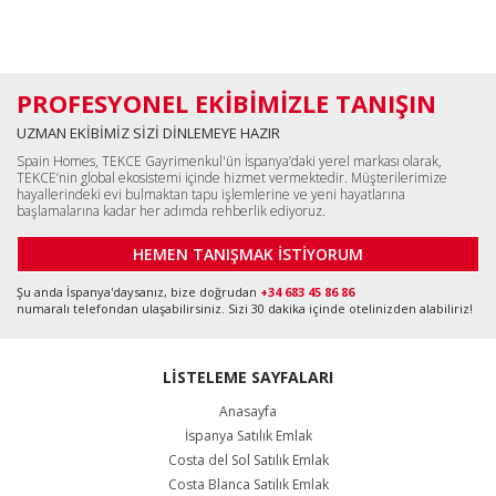
PROFESYONEL EKİBİMİZLE TANIŞIN
UZMAN EKİBİMİZ SİZİ DİNLEMEYE HAZIR
Spain Homes, TEKCE Gayrimenkul'ün İspanya’daki yerel markası olarak,
TEKCE’nin global ekosistemi içinde hizmet vermektedir. Müşterilerimize
hayallerindeki evi bulmaktan tapu işlemlerine ve yeni hayatlarına
başlamalarına kadar her adımda rehberlik ediyoruz.
HEMEN TANIŞMAK İSTİYORUM
Şu anda İspanya'daysanız, bize doğrudan
+34 683 45 86 86
numaralı telefondan ulaşabilirsiniz. Sizi 30 dakika içinde otelinizden alabiliriz!
LİSTELEME SAYFALARI
Anasayfa
İspanya Satılık Emlak
Costa del Sol Satılık Emlak
Costa Blanca Satılık Emlak