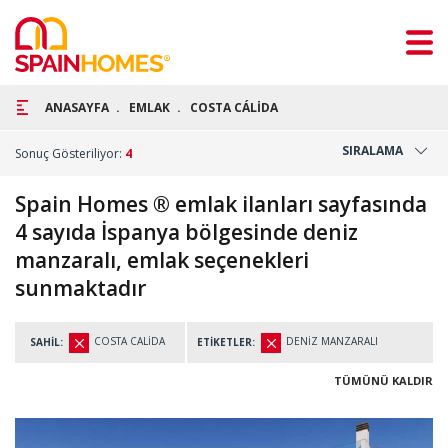
ANASAYFA
EMLAK
COSTA CÁLİDA
SIRALAMA
Sonuç Gösteriliyor:
4
Spain Homes ® emlak ilanları sayfasında
4 sayıda İspanya bölgesinde deniz
manzaralı, emlak seçenekleri
sunmaktadır
COSTA CALİDA
DENİZ MANZARALI
SAHİL:
ETİKETLER:
TÜMÜNÜ KALDIR