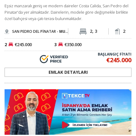
Eşsiz manzaralı geniş ve modern daireler Costa Calida, San Pedro del
Pinatar'da yer almaktadır. Dairelerin, modele göre değişmekle birlikte
özel bahçesi veya çatı terası bulunmaktadır.
2, 3
2
SAN PEDRO DEL PİNATAR -
MURCİA
2
€245.000
3
€350.000
BAŞLANGIÇ FİYATI
€245.000
EMLAK DETAYLARI