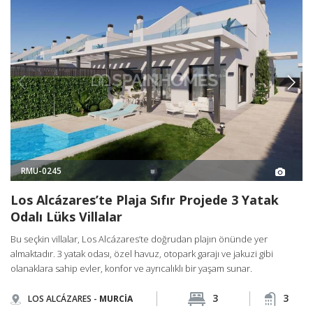
RMU-0245
Los Alcázares’te Plaja Sıfır Projede 3 Yatak
Odalı Lüks Villalar
Bu seçkin villalar, Los Alcázares’te doğrudan plajın önünde yer
almaktadır. 3 yatak odası, özel havuz, otopark garajı ve jakuzi gibi
olanaklara sahip evler, konfor ve ayrıcalıklı bir yaşam sunar.
3
3
LOS ALCÁZARES -
MURCİA