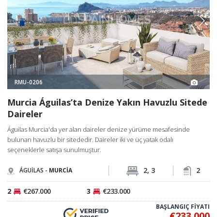
RMU-0206
Murcia Águilas’ta Denize Yakın Havuzlu Sitede
Daireler
Águilas Murcia'da yer alan daireler denize yürüme mesafesinde
bulunan havuzlu bir sitededir. Daireler iki ve üç yatak odalı
seçeneklerle satışa sunulmuştur.
2, 3
2
ÁGUİLAS -
MURCİA
2
€267.000
3
€233.000
BAŞLANGIÇ FİYATI
€233.000