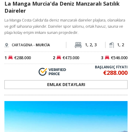
La Manga Murcia'da Deniz Manzaralı Satılık
Daireler
La Manga Costa Calida'da deniz manzaralı daireler plajlara, olanaklara
ve golf sahasına yakındır. Daireler spor salonu, ortak havuz, sauna ve
plaja kolay erişim imkanı sunan projededir.
1, 2, 3
1, 2
CARTAGENA -
MURCİA
1
€288.000
2
€473.000
3
€546.000
BAŞLANGIÇ FİYATI
€288.000
EMLAK DETAYLARI