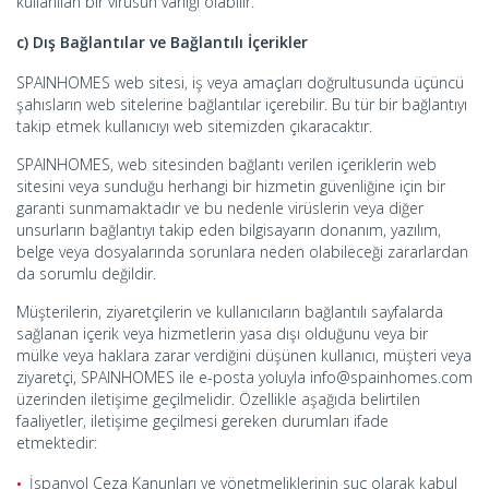
kullanılan bir virüsün varlığı olabilir.
c) Dış Bağlantılar ve Bağlantılı İçerikler
SPAINHOMES web sitesi, iş veya amaçları doğrultusunda üçüncü
şahısların web sitelerine bağlantılar içerebilir. Bu tür bir bağlantıyı
takip etmek kullanıcıyı web sitemizden çıkaracaktır.
SPAINHOMES, web sitesinden bağlantı verilen içeriklerin web
sitesini veya sunduğu herhangi bir hizmetin güvenliğine için bir
garanti sunmamaktadır ve bu nedenle virüslerin veya diğer
unsurların bağlantıyı takip eden bilgisayarın donanım, yazılım,
belge veya dosyalarında sorunlara neden olabileceği zararlardan
da sorumlu değildir.
Müşterilerin, ziyaretçilerin ve kullanıcıların bağlantılı sayfalarda
sağlanan içerik veya hizmetlerin yasa dışı olduğunu veya bir
mülke veya haklara zarar verdiğini düşünen kullanıcı, müşteri veya
ziyaretçi, SPAINHOMES ile e-posta yoluyla info@spainhomes.com
üzerinden iletişime geçilmelidir. Özellikle aşağıda belirtilen
faaliyetler, iletişime geçilmesi gereken durumları ifade
etmektedir:
İspanyol Ceza Kanunları ve yönetmeliklerinin suç olarak kabul