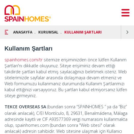
ANASAYFA
KURUMSAL
KULLANIM ŞARTLARI
Kullanım Şartları
spainhomes.com/tr
sitemize erişiminizden önce lütfen Kullanım
Şartları'nı dikkatle okuyunuz. Siteye erişiminiz devam ettiği
takdirde şartları kabul etmiş sayılacağınızı belirtmek isteriz. Web
sitelerimizde sayfalar arasında dolaşmaya devam etmeniz ve
Web formumuzu kullanmanız durumunda Kullanım Şartlarımızı
kabul ettiğinizi varsayıyoruz. Bu şartları kabul etmiyorsanız lütfen
siteye girmeyiniz.
TEKCE OVERSEAS SA
(bundan sonra “SPAINHOMES ” ya da “Biz”
olarak anılacak), C/El Montículo, 8, 29631, Benalmádena, Málaga
adresinde kayıtlı ve CIF A93577369 vergi numarasını kullanmakta
olup, spainhomes.com (bundan sonra "Web sitesi" olarak
anılacak) adresin sahibidir. Web sitesine ulaşmak için Kullanıcı