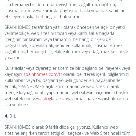
için herhangi bir durumda değiştirme, çoğaltma, dağıtma,
istismar etme veya kamuyla paylaşma hakkı veya hak sahibini
etkileyen başka herhangi bir hak vermez.
SPAINHOMES tarafından yazılı olarak önceden ve açık bir yetki
verilmedikçe, web sitesinin ticari veya kamusal amaçlarla
içeriğinin bir kısmını veya tamamını herhangi bir şekilde
değiştirmek, kopyalamak, yeniden kullanmak, istismar etmek,
çoğaltmak, herhangi bir şekilde iletmek veya dağıtmak kesinlikle
yasaktır.
Kullanıcılar veya ziyaretçiler sitemize bir bağlantı belirleyerek veya
kaynağını
spainhomes.com/tr
olarak belirterek içerik bilgilerimizi
kullanabilir veya bu bağlantı yoluyla gönderileri paylaşabilirler.
Ancak, SPAINHOMES açık izni olmadan ve web sitesi olarak
menşe kaynağına atıf yapılmadan, web sitesinin içeriğinin başka
web sitelerine veya
blog
lara kopyalanmasına ve yapıştırılmasına
izin verilmez.
4. DİL
SPAINHOMES olarak 9 farklı dilde çalışıyoruz. Kullanıcı, web
sitesine erişirken tercih ettiği dili seçecek ve Web Sitesindeki tüm