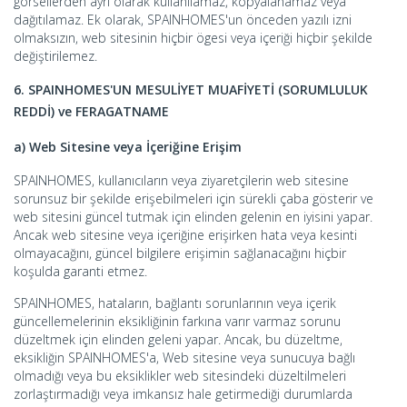
görsellerden ayrı olarak kullanılamaz, kopyalanamaz veya
dağıtılamaz. Ek olarak, SPAINHOMES'un önceden yazılı izni
olmaksızın, web sitesinin hiçbir ögesi veya içeriği hiçbir şekilde
değiştirilemez.
6. SPAINHOMES
'UN MESULİYET MUAFİYETİ (SORUMLULUK
REDDİ) ve FERAGATNAME
a) Web Sitesine veya İçeriğine Erişim
SPAINHOMES, kullanıcıların veya ziyaretçilerin web sitesine
sorunsuz bir şekilde erişebilmeleri için sürekli çaba gösterir ve
web sitesini güncel tutmak için elinden gelenin en iyisini yapar.
Ancak web sitesine veya içeriğine erişirken hata veya kesinti
olmayacağını, güncel bilgilere erişimin sağlanacağını hiçbir
koşulda garanti etmez.
SPAINHOMES, hataların, bağlantı sorunlarının veya içerik
güncellemelerinin eksikliğinin farkına varır varmaz sorunu
düzeltmek için elinden geleni yapar. Ancak, bu düzeltme,
eksikliğin SPAINHOMES'a, Web sitesine veya sunucuya bağlı
olmadığı veya bu eksiklikler web sitesindeki düzeltilmeleri
zorlaştırmadığı veya imkansız hale getirmediği durumlarda