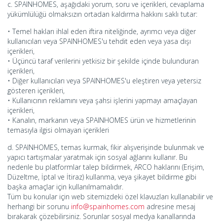
c. SPAINHOMES, aşağıdaki yorum, soru ve içerikleri, cevaplama
yükümlülüğü olmaksızın ortadan kaldırma hakkını saklı tutar:
• Temel hakları ihlal eden iftira niteliğinde, ayrımcı veya diğer
kullanıcıları veya SPAINHOMES'u tehdit eden veya yasa dışı
içerikleri,
• Üçüncü taraf verilerini yetkisiz bir şekilde içinde bulunduran
içerikleri,
• Diğer kullanıcıları veya SPAINHOMES'u eleştiren veya yetersiz
gösteren içerikleri,
• Kullanıcının reklamını veya şahsi işlerini yapmayı amaçlayan
içerikleri,
• Kanalın, markanın veya SPAINHOMES ürün ve hizmetlerinin
temasıyla ilgisi olmayan içerikleri
d. SPAINHOMES, temas kurmak, fikir alışverişinde bulunmak ve
yapıcı tartışmalar yaratmak için sosyal ağlarını kullanır. Bu
nedenle bu platformlar talep bildirmek, ARCO haklarını (Erişim,
Düzeltme, İptal ve İtiraz) kullanma, veya şikayet bildirme gibi
başka amaçlar için kullanılmamalıdır.
Tüm bu konular için web sitemizdeki özel klavuzları kullanabilir ve
herhangi bir sorunu
info@spainhomes.com
adresine mesaj
bırakarak çözebilirsiniz. Sorunlar sosyal medya kanallarında