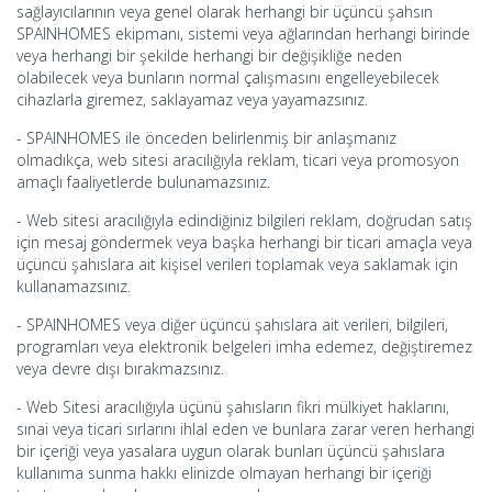
sağlayıcılarının veya genel olarak herhangi bir üçüncü şahsın
SPAINHOMES ekipmanı, sistemi veya ağlarından herhangi birinde
veya herhangi bir şekilde herhangi bir değişikliğe neden
olabilecek veya bunların normal çalışmasını engelleyebilecek
cihazlarla giremez, saklayamaz veya yayamazsınız.
- SPAINHOMES ile önceden belirlenmiş bir anlaşmanız
olmadıkça, web sitesi aracılığıyla reklam, ticari veya promosyon
amaçlı faaliyetlerde bulunamazsınız.
- Web sitesi aracılığıyla edindiğiniz bilgileri reklam, doğrudan satış
için mesaj göndermek veya başka herhangi bir ticari amaçla veya
üçüncü şahıslara ait kişisel verileri toplamak veya saklamak için
kullanamazsınız.
- SPAINHOMES veya diğer üçüncü şahıslara ait verileri, bilgileri,
programları veya elektronik belgeleri imha edemez, değiştiremez
veya devre dışı bırakmazsınız.
- Web Sitesi aracılığıyla üçünü şahısların fikri mülkiyet haklarını,
sınai veya ticari sırlarını ihlal eden ve bunlara zarar veren herhangi
bir içeriği veya yasalara uygun olarak bunları üçüncü şahıslara
kullanıma sunma hakkı elinizde olmayan herhangi bir içeriği