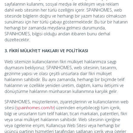
sayfalarının kullanımı, sosyal medya ile etkileşim veya reklam
dahil web sitesinin her türlü özelliğini içerir. SPAINHOMES, web
sitesinde bilgilerin doğru ve herhangi bir yazım hatası olmaksızın
sunulması için her türlü çabayı göstermektedir. Bu tür bir hatanın
herhangi bir zamanda meydana gelmesi durumunda,
SPAINHOMES, bilgisi olduğu andan itibaren bunu derhal
düzeltecektir.
3. FİKRİ MÜLKİYET HAKLARI VE POLİTİKASI
Web sitemizin kullanıcılarının fikri mülkiyet haklarımıza saygı
duymasını bekliyoruz. SPAINHOMES, web sitesinin, tasarımı,
gezinme yapısı ve olası çeşitli unsurlara dair fikri mülkiyet
haklarının sahibidir. Bu aynı zamanda, herhangi bir biçimde telif
haklarının ve özellikle yeniden üretim, dağıtım, kamu iletişimi ve
dönüştürme haklarının münhasıran kullanımına karşılık gelir.
SPAINHOMES, müşterilerinin, ziyaretçilerinin ve kullanıcılarının web
sitesi (
spainhomes.com/tr
) üzerinden erişebileceği tüm içerik,
bilgi ve unsurların tüm telif hakları, ticari markaları, patentleri, fikri
veya sınai mülkiyet haklarının sahibidir. Web sitesinin içeriğine
veya ögelerine erişim, Kullanıcıya Web Sitesi veya herhangi bir
üçüncü partinin hizmetleri tarafından sağlanan içerik veya ögeler