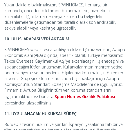
Yukarıdakilere bakılmaksızın, SPAINHOMES, herhangi bir
zamanda, önceden bildirimde bulunmaksızın, hizmetinin
kullanılabilirliğini tamamen veya kısmen bu belgedeki
düzenlemelerle çatışmadan tek taraflı olarak sonlandırabilir,
askıya alabilir veya kesintiye uğratabilir.
10. ULUSLARARASI VERİ AKTARIMI
SPAINHOMES web sitesi aracılığıyla elde ettiğimiz verilerin, Avrupa
Ekonomik Alanı (AEA) dışında, spesifik olarak Türkiye merkezimiz
Tekce Overseas Gayrimenkul A.Ş.'ye aktarılacağını, işleneceğini ve
saklanacağını lütfen unutmayın. Kullanıcılarımızın mahremiyetine
önem veriyoruz ve bu nedenle bilgilerinizi korumak için önlemler
alıyoruz. Grup şirketlerimiz arasında bilgi paylaşımı için Avrupa
Komisyonu'nun Standart Sözleşme Maddelerini de uyguluyoruz.
Firmamız, Avrupa Birliği'nin tüm veri koruma standartlarını
uygulamaktadır ve bunlara
Spain Homes Gizlilik Politikası
adresinden ulaşabilirsiniz.
11. UYGULANACAK HUKUKSAL SÜREÇ
Bu web sitesinin hüküm ve şartları İspanyol yasalarına tabidir ve