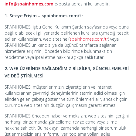
info@spainhomes.com
e-posta adresini kullanabilir.
1. Siteye Erişim – spainhomes.com/tr
SPAINHOMES, işbu Genel Kullanım Şartları sayfasında veya buna
bağlı olabilecek ilgili yerlerde belirlenen kurallara uymadığı tespit
edilen kullanıcıların, web sitesine (
spainhomes.com/tr
) veya
SPAINHOMES'un kendisi ya da üçüncü taraflarca sağlanan
hizmetlere erişimini, önceden bildirimde bulunmaksızın
reddetme veya iptal etme hakkını açıkça saklı tutar.
2. WEB ÜZERİNDE SAĞLADIĞIMIZ BİLGİLER, GÜNCELLEMELERİ
VE DEĞİŞTİRİLMESİ
SPAINHOMES, müşterilerimizin, ziyaretçilerin ve internet
kullanıcılarının çevrimiçi deneyimlerinin tatmin edici olması için
elinden gelen çabayı gösterir ve tüm önlemleri alır, ancak hiçbir
durumda web sitesinin düzgün çalışmasını garanti etmez.
SPAINHOMES önceden haber vermeksizin; web sitesinin içeriğini
herhangi bir zamanda güncelleme, revize etme veya silme
hakkına sahiptir. Bu hak aynı zamanda herhangi bir sorumluluk
üstlenmeksizin erişim formu, veri toplama yolları, açılış