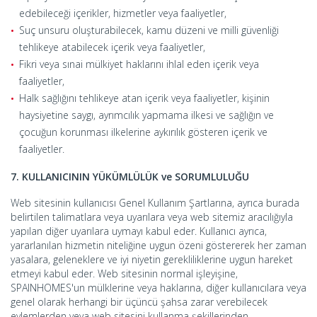
edebileceği içerikler, hizmetler veya faaliyetler,
Suç unsuru oluşturabilecek, kamu düzeni ve milli güvenliği
tehlikeye atabilecek içerik veya faaliyetler,
Fikri veya sınai mülkiyet haklarını ihlal eden içerik veya
faaliyetler,
Halk sağlığını tehlikeye atan içerik veya faaliyetler, kişinin
haysiyetine saygı, ayrımcılık yapmama ilkesi ve sağlığın ve
çocuğun korunması ilkelerine aykırılık gösteren içerik ve
faaliyetler.
7. KULLANICININ YÜKÜMLÜLÜK ve SORUMLULUĞU
Web sitesinin kullanıcısı Genel Kullanım Şartlarına, ayrıca burada
belirtilen talimatlara veya uyarılara veya web sitemiz aracılığıyla
yapılan diğer uyarılara uymayı kabul eder. Kullanıcı ayrıca,
yararlanılan hizmetin niteliğine uygun özeni göstererek her zaman
yasalara, geleneklere ve iyi niyetin gerekliliklerine uygun hareket
etmeyi kabul eder. Web sitesinin normal işleyişine,
SPAINHOMES'un mülklerine veya haklarına, diğer kullanıcılara veya
genel olarak herhangi bir üçüncü şahsa zarar verebilecek
eylemlerden veya web sitesini kullanma şekillerinden