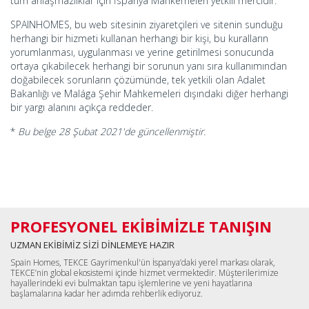
tüm anlaşmazlıklar için İspanya Mahkemeleri yetkili mercidir.
SPAINHOMES, bu web sitesinin ziyaretçileri ve sitenin sunduğu
herhangi bir hizmeti kullanan herhangi bir kişi, bu kuralların
yorumlanması, uygulanması ve yerine getirilmesi sonucunda
ortaya çıkabilecek herhangi bir sorunun yanı sıra kullanımından
doğabilecek sorunların çözümünde, tek yetkili olan Adalet
Bakanlığı ve Malága Şehir Mahkemeleri dışındaki diğer herhangi
bir yargı alanını açıkça reddeder.
*
Bu belge 28 Şubat 2021'de güncellenmiştir.
PROFESYONEL EKİBİMİZLE TANIŞIN
UZMAN EKİBİMİZ SİZİ DİNLEMEYE HAZIR
Spain Homes, TEKCE Gayrimenkul'ün İspanya’daki yerel markası olarak,
TEKCE’nin global ekosistemi içinde hizmet vermektedir. Müşterilerimize
hayallerindeki evi bulmaktan tapu işlemlerine ve yeni hayatlarına
başlamalarına kadar her adımda rehberlik ediyoruz.