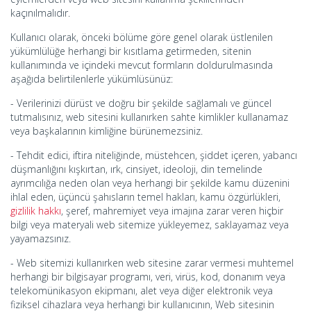
kaçınılmalıdır.
Kullanıcı olarak, önceki bölüme göre genel olarak üstlenilen
yükümlülüğe herhangi bir kısıtlama getirmeden, sitenin
kullanımında ve içindeki mevcut formların doldurulmasında
aşağıda belirtilenlerle yükümlüsünüz:
- Verilerinizi dürüst ve doğru bir şekilde sağlamalı ve güncel
tutmalısınız, web sitesini kullanırken sahte kimlikler kullanamaz
veya başkalarının kimliğine bürünemezsiniz.
- Tehdit edici, iftira niteliğinde, müstehcen, şiddet içeren, yabancı
düşmanlığını kışkırtan, ırk, cinsiyet, ideoloji, din temelinde
ayrımcılığa neden olan veya herhangi bir şekilde kamu düzenini
ihlal eden, üçüncü şahısların temel hakları, kamu özgürlükleri,
gizlilik hakkı
, şeref, mahremiyet veya imajına zarar veren hiçbir
bilgi veya materyali web sitemize yükleyemez, saklayamaz veya
yayamazsınız.
- Web sitemizi kullanırken web sitesine zarar vermesi muhtemel
herhangi bir bilgisayar programı, veri, virüs, kod, donanım veya
telekomünikasyon ekipmanı, alet veya diğer elektronik veya
fiziksel cihazlara veya herhangi bir kullanıcının, Web sitesinin