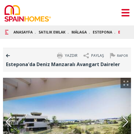
ANASAYFA
SATILIK EMLAK
MÁLAGA
ESTEPONA
ESTEPON
YAZDIR
PAYLAŞ
RAPOR
Estepona'da Deniz Manzaralı Avangart Daireler