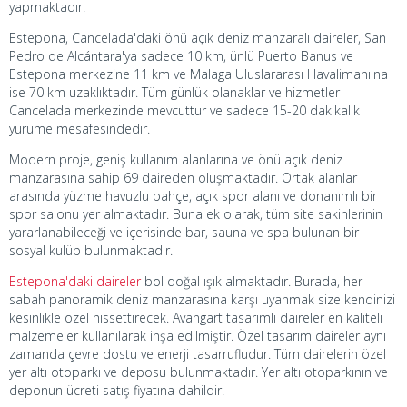
yapmaktadır.
Estepona, Cancelada'daki önü açık deniz manzaralı daireler, San
Pedro de Alcántara'ya sadece 10 km, ünlü Puerto Banus ve
Estepona merkezine 11 km ve Malaga Uluslararası Havalimanı'na
ise 70 km uzaklıktadır. Tüm günlük olanaklar ve hizmetler
Cancelada merkezinde mevcuttur ve sadece 15-20 dakikalık
yürüme mesafesindedir.
Modern proje, geniş kullanım alanlarına ve önü açık deniz
manzarasına sahip 69 daireden oluşmaktadır. Ortak alanlar
arasında yüzme havuzlu bahçe, açık spor alanı ve donanımlı bir
spor salonu yer almaktadır. Buna ek olarak, tüm site sakinlerinin
yararlanabileceği ve içerisinde bar, sauna ve spa bulunan bir
sosyal kulüp bulunmaktadır.
Estepona'daki daireler
bol doğal ışık almaktadır. Burada, her
sabah panoramik deniz manzarasına karşı uyanmak size kendinizi
kesinlikle özel hissettirecek. Avangart tasarımlı daireler en kaliteli
malzemeler kullanılarak inşa edilmiştir. Özel tasarım daireler aynı
zamanda çevre dostu ve enerji tasarrufludur. Tüm dairelerin özel
yer altı otoparkı ve deposu bulunmaktadır. Yer altı otoparkının ve
deponun ücreti satış fiyatına dahildir.