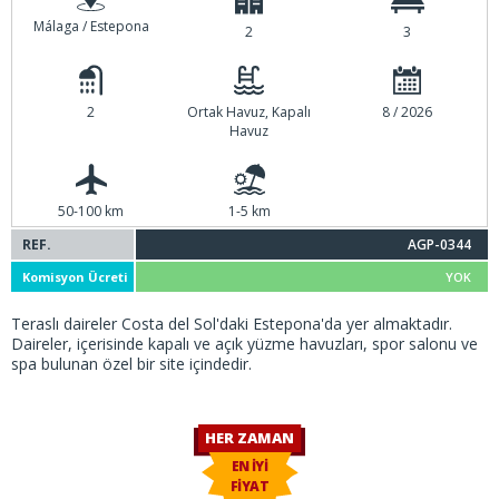
Málaga / Estepona
2
3
2
Ortak Havuz, Kapalı
8 / 2026
Havuz
50-100 km
1-5 km
REF.
AGP-0344
Komisyon Ücreti
YOK
Teraslı daireler Costa del Sol'daki Estepona'da yer almaktadır.
Daireler, içerisinde kapalı ve açık yüzme havuzları, spor salonu ve
spa bulunan özel bir site içindedir.
HER ZAMAN
EN İYİ
FİYAT