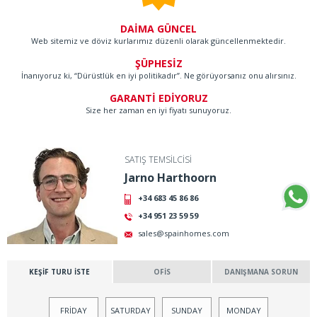
DAİMA GÜNCEL
Web sitemiz ve döviz kurlarımız düzenli olarak güncellenmektedir.
ŞÜPHESİZ
İnanıyoruz ki, “Dürüstlük en iyi politikadır”. Ne görüyorsanız onu alırsınız.
GARANTİ EDİYORUZ
Size her zaman en iyi fiyatı sunuyoruz.
SATIŞ TEMSİLCİSİ
Jarno Harthoorn
+34 683 45 86 86
+34 951 23 59 59
sales@spainhomes.com
KEŞİF TURU İSTE
OFİS
DANIŞMANA SORUN
FRİDAY
SATURDAY
SUNDAY
MONDAY