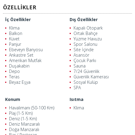
ÖZELLİKLER
İç Özellikler
Dış Özellikler
Klima
Kapalı Otopark
Balkon
Ortak Bahçe
Küvet
Yüzme Havuzu
Panjur
Spor Salonu
Ebeveyn Banyosu
Site İçinde
Ankastre Set
Asansör
Amerikan Mutfak
Çocuk Parkı
Duşakabin
Sauna
Depo
7/24 Güvenlik
Teras
Güvenlik Kamerası
Beyaz Eşya
Sosyal Kulüp
SPA
Konum
Isıtma
Havalimanı (50-100 Km)
Klima
Plaj (1-5 Km)
Deniz (1-5 Km)
Deniz Manzaralı
Doğa Manzaralı
Bar / Restoran