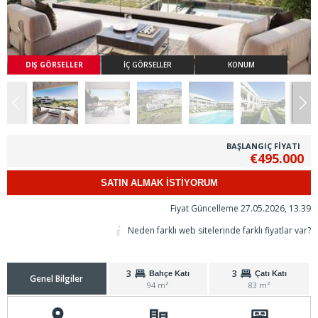
DIŞ GÖRSELLER
İÇ GÖRSELLER
KONUM
BAŞLANGIÇ FİYATI
€495.000
SATIN ALMAK İSTİYORUM
Fiyat Güncelleme 27.05.2026, 13.39
Neden farklı web sitelerinde farklı fiyatlar var?
3
3
Bahçe Katı
Çatı Katı
Genel Bilgiler
94 m²
83 m²