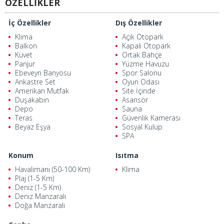
ÖZELLİKLER
İç Özellikler
Dış Özellikler
Klima
Açık Otopark
Balkon
Kapalı Otopark
Küvet
Ortak Bahçe
Panjur
Yüzme Havuzu
Ebeveyn Banyosu
Spor Salonu
Ankastre Set
Oyun Odası
Amerikan Mutfak
Site İçinde
Duşakabin
Asansör
Depo
Sauna
Teras
Güvenlik Kamerası
Beyaz Eşya
Sosyal Kulüp
SPA
Konum
Isıtma
Havalimanı (50-100 Km)
Klima
Plaj (1-5 Km)
Deniz (1-5 Km)
Deniz Manzaralı
Doğa Manzaralı