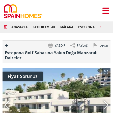
ANASAYFA
SATILIK EMLAK
MÁLAGA
ESTEPONA
ESTEPON
YAZDIR
PAYLAŞ
RAPOR
Estepona Golf Sahasına Yakın Doğa Manzaralı
Daireler
Fiyat Sorunuz