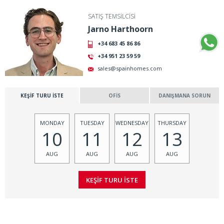
SATIŞ TEMSİLCİSİ
Jarno Harthoorn
+34 683 45 86 86
+34 951 23 59 59
sales@spainhomes.com
KEŞİF TURU İSTE
OFİS
DANIŞMANA SORUN
MONDAY
TUESDAY
WEDNESDAY
THURSDAY
10
11
12
13
AUG
AUG
AUG
AUG