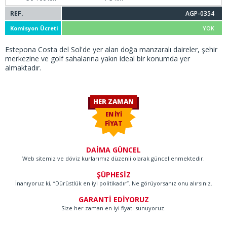
REF.
AGP-0354
Komisyon Ücreti
YOK
Estepona Costa del Sol'de yer alan doğa manzaralı daireler, şehir
merkezine ve golf sahalarına yakın ideal bir konumda yer
almaktadır.
HER ZAMAN
EN İYİ
FİYAT
DAİMA GÜNCEL
Web sitemiz ve döviz kurlarımız düzenli olarak güncellenmektedir.
ŞÜPHESİZ
İnanıyoruz ki, “Dürüstlük en iyi politikadır”. Ne görüyorsanız onu alırsınız.
GARANTİ EDİYORUZ
Size her zaman en iyi fiyatı sunuyoruz.