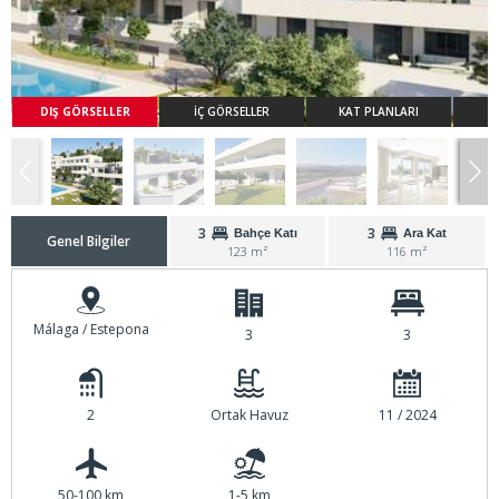
DIŞ GÖRSELLER
İÇ GÖRSELLER
KAT PLANLARI
3
3
Bahçe Katı
Ara Kat
Genel Bilgiler
123 m²
116 m²
Málaga / Estepona
3
3
2
Ortak Havuz
11 / 2024
50-100 km
1-5 km