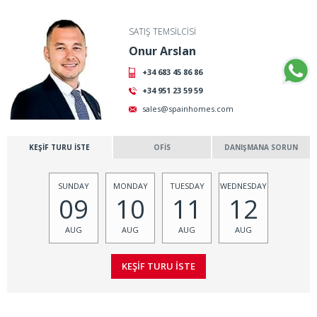
SATIŞ TEMSİLCİSİ
Onur Arslan
+34 683 45 86 86
+34 951 23 59 59
sales@spainhomes.com
KEŞİF TURU İSTE
OFİS
DANIŞMANA SORUN
SUNDAY
MONDAY
TUESDAY
WEDNESDAY
09
10
11
12
AUG
AUG
AUG
AUG