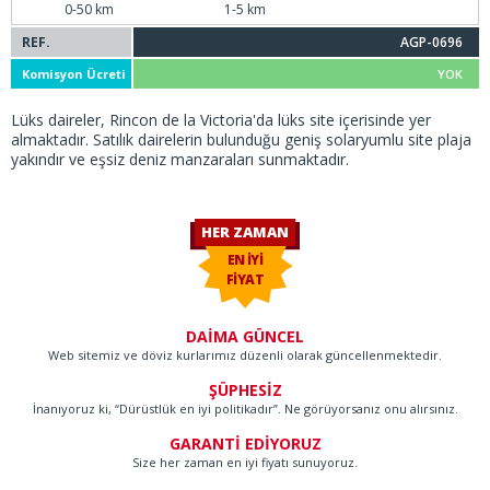
0-50 km
1-5 km
REF.
AGP-0696
Komisyon Ücreti
YOK
Lüks daireler, Rincon de la Victoria'da lüks site içerisinde yer
almaktadır. Satılık dairelerin bulunduğu geniş solaryumlu site plaja
yakındır ve eşsiz deniz manzaraları sunmaktadır.
HER ZAMAN
EN İYİ
FİYAT
DAİMA GÜNCEL
Web sitemiz ve döviz kurlarımız düzenli olarak güncellenmektedir.
ŞÜPHESİZ
İnanıyoruz ki, “Dürüstlük en iyi politikadır”. Ne görüyorsanız onu alırsınız.
GARANTİ EDİYORUZ
Size her zaman en iyi fiyatı sunuyoruz.