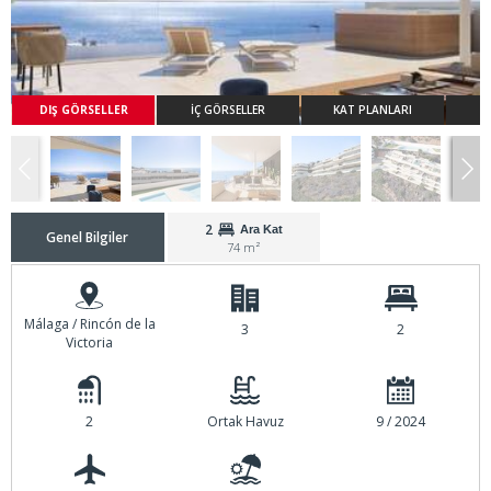
DIŞ GÖRSELLER
İÇ GÖRSELLER
KAT PLANLARI
2
Ara Kat
Genel Bilgiler
74 m²
Málaga / Rincón de la
3
2
Victoria
2
Ortak Havuz
9 / 2024