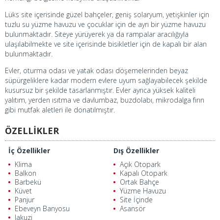
Lüks site içerisinde güzel bahçeler, geniş solaryum, yetişkinler için
tuzlu su yüzme havuzu ve çocuklar için de ayrı bir yüzme havuzu
bulunmaktadır. Siteye yürüyerek ya da rampalar aracılığıyla
ulaşılabilmekte ve site içerisinde bisikletler için de kapalı bir alan
bulunmaktadır.
Evler, oturma odası ve yatak odası döşemelerinden beyaz
süpürgeliklere kadar modern evlere uyum sağlayabilecek şekilde
kusursuz bir şekilde tasarlanmıştır. Evler ayrıca yüksek kaliteli
yalıtım, yerden ısıtma ve davlumbaz, buzdolabı, mikrodalga fırın
gibi mutfak aletleri ile donatılmıştır.
ÖZELLİKLER
İç Özellikler
Dış Özellikler
Klima
Açık Otopark
Balkon
Kapalı Otopark
Barbekü
Ortak Bahçe
Küvet
Yüzme Havuzu
Panjur
Site İçinde
Ebeveyn Banyosu
Asansör
Jakuzi