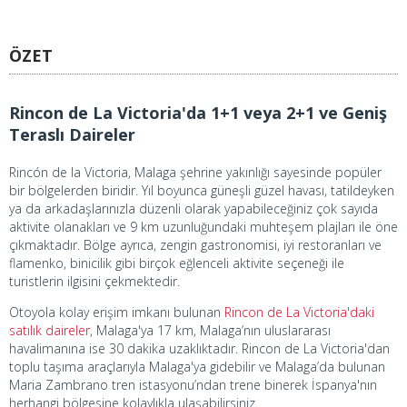
ÖZET
Rincon de La Victoria'da 1+1 veya 2+1 ve Geniş
Teraslı Daireler
Rincón de la Victoria, Malaga şehrine yakınlığı sayesinde popüler
bir bölgelerden biridir. Yıl boyunca güneşli güzel havası, tatildeyken
ya da arkadaşlarınızla düzenli olarak yapabileceğiniz çok sayıda
aktivite olanakları ve 9 km uzunluğundaki muhteşem plajları ile öne
çıkmaktadır. Bölge ayrıca, zengin gastronomisi, iyi restoranları ve
flamenko, binicilik gibi birçok eğlenceli aktivite seçeneği ile
turistlerin ilgisini çekmektedir.
Otoyola kolay erişim imkanı bulunan
Rincon de La Victoria'daki
satılık daireler
, Malaga'ya 17 km, Malaga’nın uluslararası
havalimanına ise 30 dakika uzaklıktadır. Rincon de La Victoria'dan
toplu taşıma araçlarıyla Malaga'ya gidebilir ve Malaga’da bulunan
Maria Zambrano tren istasyonu’ndan trene binerek İspanya'nın
herhangi bölgesine kolaylıkla ulaşabilirsiniz.