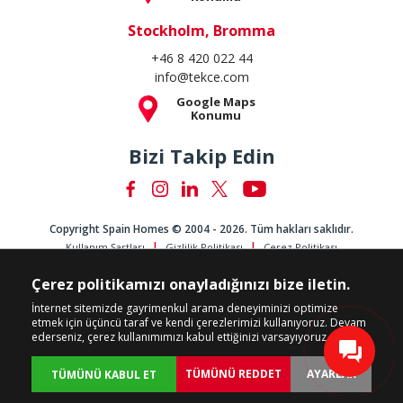
Stockholm, Bromma
+46 8 420 022 44
info@tekce.com
Google Maps
Konumu
Bizi Takip Edin
Copyright Spain Homes © 2004 - 2026. Tüm hakları saklıdır.
Kullanım Şartları
Gizlilik Politikası
Çerez Politikası
Çerez politikamızı onayladığınızı bize iletin.
İnternet sitemizde gayrimenkul arama deneyiminizi optimize
etmek için üçüncü taraf ve kendi çerezlerimizi kullanıyoruz. Devam
ederseniz, çerez kullanımımızı kabul ettiğinizi varsayıyoruz.
TÜMÜNÜ REDDET
AYARLAR
TÜMÜNÜ KABUL ET