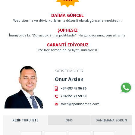
DAİMA GÜNCEL
Web sitemiz ve döviz kurlarımız düzenli olarak güncellenmektedir.
ŞÜPHESİZ
İnanıyoruz ki, “Dürüstlük en iyi politikadır”. Ne görüyorsanız onu alırsınız.
GARANTİ EDİYORUZ
Size her zaman en iyi fiyatı sunuyoruz.
SATIŞ TEMSİLCİSİ
Onur Arslan
+34 683 45 86 86
+34 951 23 59 59
sales@spainhomes.com
KEŞİF TURU İSTE
OFİS
DANIŞMANA SORUN