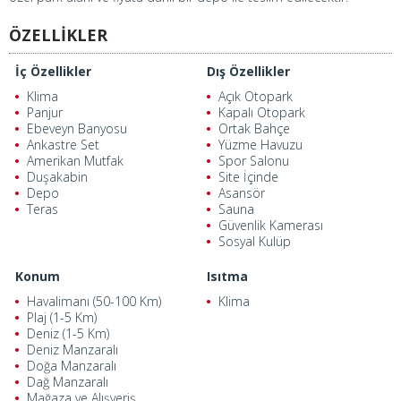
ÖZELLİKLER
İç Özellikler
Dış Özellikler
Klima
Açık Otopark
Panjur
Kapalı Otopark
Ebeveyn Banyosu
Ortak Bahçe
Ankastre Set
Yüzme Havuzu
Amerikan Mutfak
Spor Salonu
Duşakabin
Site İçinde
Depo
Asansör
Teras
Sauna
Güvenlik Kamerası
Sosyal Kulüp
Konum
Isıtma
Havalimanı (50-100 Km)
Klima
Plaj (1-5 Km)
Deniz (1-5 Km)
Deniz Manzaralı
Doğa Manzaralı
Dağ Manzaralı
Mağaza ve Alışveriş