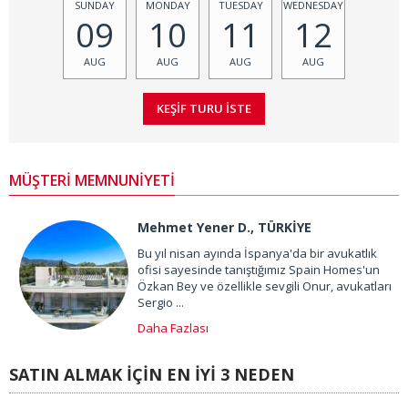
SUNDAY
MONDAY
TUESDAY
WEDNESDAY
09
10
11
12
AUG
AUG
AUG
AUG
MÜŞTERİ MEMNUNİYETİ
Mehmet Yener D., TÜRKİYE
Bu yıl nisan ayında İspanya'da bir avukatlık
ofisi sayesinde tanıştığımız Spain Homes'un
Özkan Bey ve özellikle sevgili Onur, avukatları
Sergio ...
Daha Fazlası
SATIN ALMAK İÇİN EN İYİ 3 NEDEN