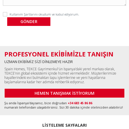
Kullanım Şartlarını
okudum ve kabul ediyorum.
PROFESYONEL EKİBİMİZLE TANIŞIN
UZMAN EKİBİMİZ SİZİ DİNLEMEYE HAZIR
Spain Homes, TEKCE Gayrimenkul'ün İspanya’daki yerel markası olarak,
TEKCE’nin global ekosistemi içinde hizmet vermektedir. Müşterilerimize
hayallerindeki evi bulmaktan tapu işlemlerine ve yeni hayatlarına
başlamalarına kadar her adımda rehberlik ediyoruz.
HEMEN TANIŞMAK İSTİYORUM
Şu anda İspanya'daysanız, bize doğrudan
+34 683 45 86 86
numaralı telefondan ulaşabilirsiniz. Sizi 30 dakika içinde otelinizden alabiliriz!
LİSTELEME SAYFALARI