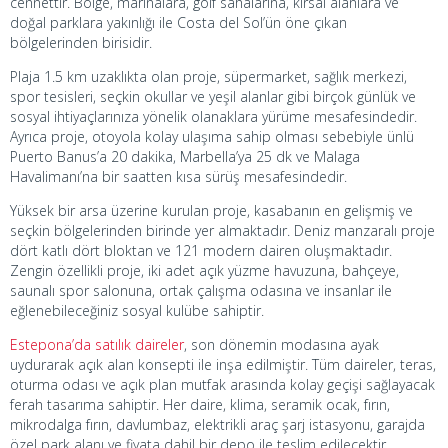
cennettir. Bölge, marinalara, golf sahalarına, kırsal alanlara ve
doğal parklara yakınlığı ile Costa del Sol’ün öne çıkan
bölgelerinden birisidir.
Plaja 1.5 km uzaklıkta olan proje, süpermarket, sağlık merkezi,
spor tesisleri, seçkin okullar ve yeşil alanlar gibi birçok günlük ve
sosyal ihtiyaçlarınıza yönelik olanaklara yürüme mesafesindedir.
Ayrıca proje, otoyola kolay ulaşıma sahip olması sebebiyle ünlü
Puerto Banus’a 20 dakika, Marbella’ya 25 dk ve Malaga
Havalimanı’na bir saatten kısa sürüş mesafesindedir.
Yüksek bir arsa üzerine kurulan proje, kasabanın en gelişmiş ve
seçkin bölgelerinden birinde yer almaktadır. Deniz manzaralı proje
dört katlı dört bloktan ve 121 modern dairen oluşmaktadır.
Zengin özellikli proje, iki adet açık yüzme havuzuna, bahçeye,
saunalı spor salonuna, ortak çalışma odasına ve insanlar ile
eğlenebileceğiniz sosyal kulübe sahiptir.
Estepona’da satılık daireler
, son dönemin modasına ayak
uydurarak açık alan konsepti ile inşa edilmiştir. Tüm daireler, teras,
oturma odası ve açık plan mutfak arasında kolay geçişi sağlayacak
ferah tasarıma sahiptir. Her daire, klima, seramik ocak, fırın,
mikrodalga fırın, davlumbaz, elektrikli araç şarj istasyonu, garajda
özel park alanı ve fiyata dahil bir depo ile teslim edilecektir.