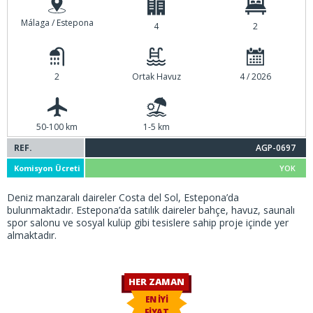
Málaga / Estepona
4
2
2
Ortak Havuz
4 / 2026
50-100 km
1-5 km
REF.
AGP-0697
Komisyon Ücreti
YOK
Deniz manzaralı daireler Costa del Sol, Estepona’da
bulunmaktadır. Estepona’da satılık daireler bahçe, havuz, saunalı
spor salonu ve sosyal kulüp gibi tesislere sahip proje içinde yer
almaktadır.
HER ZAMAN
EN İYİ
FİYAT