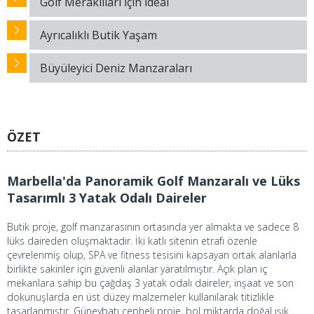
Golf Meraklıları İçin İdeal
Ayrıcalıklı Butik Yaşam
Büyüleyici Deniz Manzaraları
ÖZET
Marbella'da Panoramik Golf Manzaralı ve Lüks
Tasarımlı 3 Yatak Odalı Daireler
Butik proje, golf manzarasının ortasında yer almakta ve sadece 8
lüks daireden oluşmaktadır. İki katlı sitenin etrafı özenle
çevrelenmiş olup, SPA ve fitness tesisini kapsayan ortak alanlarla
birlikte sakinler için güvenli alanlar yaratılmıştır. Açık plan iç
mekanlara sahip bu çağdaş 3 yatak odalı daireler, inşaat ve son
dokunuşlarda en üst düzey malzemeler kullanılarak titizlikle
tasarlanmıştır. Güneybatı cepheli proje, bol miktarda doğal ışık