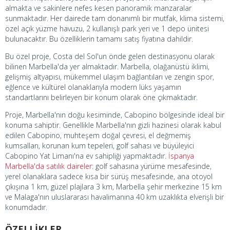
almakta ve sakinlere nefes kesen panoramik manzaralar
sunmaktadır. Her dairede tam donanımlı bir mutfak, klima sistemi,
özel açık yüzme havuzu, 2 kullanışlı park yeri ve 1 depo ünitesi
bulunacaktır. Bu özelliklerin tamamı satış fiyatına dahildir.
Bu özel proje, Costa del Sol'un önde gelen destinasyonu olarak
bilinen Marbella'da yer almaktadır. Marbella, olağanüstü iklimi,
gelişmiş altyapısı, mükemmel ulaşım bağlantıları ve zengin spor,
eğlence ve kültürel olanaklarıyla modern lüks yaşamın
standartlarını belirleyen bir konum olarak öne çıkmaktadır.
Proje, Marbella'nın doğu kesiminde, Cabopino bölgesinde ideal bir
konuma sahiptir. Genellikle Marbella'nın gizli hazinesi olarak kabul
edilen Cabopino, muhteşem doğal çevresi, el değmemiş
kumsalları, korunan kum tepeleri, golf sahası ve büyüleyici
Cabopino Yat Limanı'na ev sahipliği yapmaktadır.
İspanya
Marbella'da satılık daireler
: golf sahasına yürüme mesafesinde,
yerel olanaklara sadece kısa bir sürüş mesafesinde, ana otoyol
çıkışına 1 km, güzel plajlara 3 km, Marbella şehir merkezine 15 km
ve Malaga'nın uluslararası havalimanına 40 km uzaklıkta elverişli bir
konumdadır.
ÖZELLİKLER