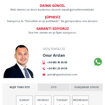
DAİMA GÜNCEL
Web sitemiz ve döviz kurlarımız düzenli olarak güncellenmektedir.
ŞÜPHESİZ
İnanıyoruz ki, “Dürüstlük en iyi politikadır”. Ne görüyorsanız onu alırsınız.
GARANTİ EDİYORUZ
Size her zaman en iyi fiyatı sunuyoruz.
SATIŞ TEMSİLCİSİ
Onur Arslan
+34 683 45 86 86
+34 951 23 59 59
sales@spainhomes.com
KEŞİF TURU İSTE
OFİS
DANIŞMANA SORUN
SUNDAY
MONDAY
TUESDAY
WEDNESDAY