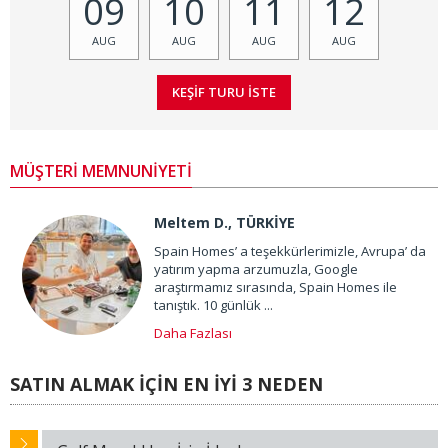
09
10
11
12
AUG
AUG
AUG
AUG
MÜŞTERİ MEMNUNİYETİ
Meltem D., TÜRKİYE
Spain Homes’ a teşekkürlerimizle, Avrupa’ da
yatırım yapma arzumuzla, Google
araştırmamız sırasında, Spain Homes ile
tanıştık. 10 günlük ...
Daha Fazlası
SATIN ALMAK İÇİN EN İYİ 3 NEDEN