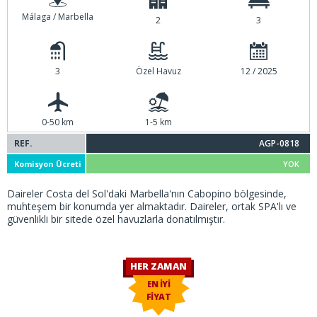
Málaga / Marbella
2
3
3
Özel Havuz
12 / 2025
0-50 km
1-5 km
REF.
AGP-0818
Komisyon Ücreti
YOK
Daireler Costa del Sol'daki Marbella'nın Cabopino bölgesinde,
muhteşem bir konumda yer almaktadır. Daireler, ortak SPA'lı ve
güvenlikli bir sitede özel havuzlarla donatılmıştır.
HER ZAMAN
EN İYİ
FİYAT