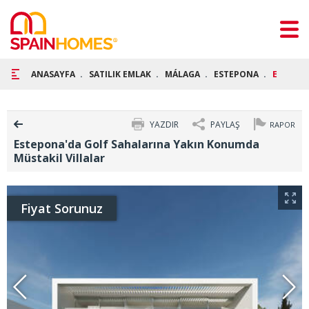
ANASAYFA
SATILIK EMLAK
MÁLAGA
ESTEPONA
ESTEPON
YAZDIR
PAYLAŞ
RAPOR
Estepona'da Golf Sahalarına Yakın Konumda
Müstakil Villalar
Fiyat Sorunuz