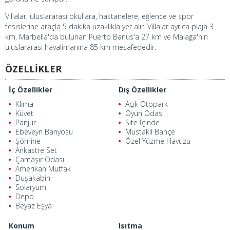
Villalar; uluslararası okullara, hastanelere, eğlence ve spor
tesislerine araçla 5 dakika uzaklıkla yer alır. Villalar ayrıca plaja 3
km, Marbella'da bulunan Puerto Banus'a 27 km ve Malaga'nın
uluslararası havalimanına 85 km mesafededir.
ÖZELLİKLER
İç Özellikler
Dış Özellikler
Klima
Açık Otopark
Küvet
Oyun Odası
Panjur
Site İçinde
Ebeveyn Banyosu
Müstakil Bahçe
Şömine
Özel Yüzme Havuzu
Ankastre Set
Çamaşır Odası
Amerikan Mutfak
Duşakabin
Solaryum
Depo
Beyaz Eşya
Konum
Isıtma