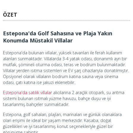
ÖZET
Estepona'da Golf Sahasına ve Plaja Yakın
Konumda Müstakil Villalar
Estepona'da bulunan villalar, yüksek tavanları ile ferah kullanım
alanları sunmaktadır. Villalarda 3-4 yatak odası, donanımlı ayrı bir
mutfak, şömineli oturma odası, teras ve bodrum bulunmaktadır.
Villalar yerden ısıtma sistemleri ve EV şarj cihazlarıyla donatılmıştır.
Opsiyonel olarak villaların bodrum katına sauna veya sinema
odası, çatı katına ise jakuzi eklenebilir.
Estepona'da satılık villalar
alıcılarına 2 araçlık otopark, su arıtma
sistemi bulunan ısıtmalı yüzme havuzu, bahçe duşu ve iyi
tasarlanmış bahçeler sunmaktadır.
Estepona, golf sahaları, plajları, marinaları ve günlük olanaklara
olan erişimi ile ideal bir yaşam merkezidir. Kasaba, doğal
güzellikleri ve iyi tasarlanmış konut seçenekleriyle güzel bir
görünüme sahiptir.