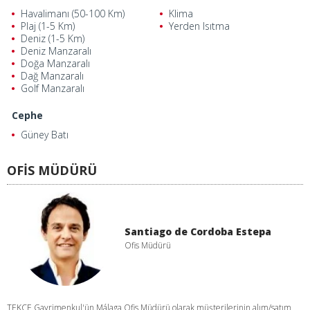
Havalimanı (50-100 Km)
Klima
Plaj (1-5 Km)
Yerden Isıtma
Deniz (1-5 Km)
Deniz Manzaralı
Doğa Manzaralı
Dağ Manzaralı
Golf Manzaralı
Cephe
Güney Batı
OFİS MÜDÜRÜ
Santiago de Cordoba Estepa
Ofis Müdürü
TEKCE Gayrimenkul'ün Málaga Ofis Müdürü olarak müşterilerinin alım/satım