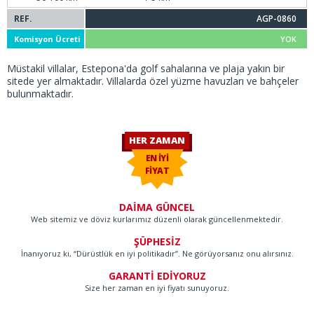
REF.
AGP-0860
Komisyon Ücreti
YOK
Müstakil villalar, Estepona'da golf sahalarına ve plaja yakın bir
sitede yer almaktadır. Villalarda özel yüzme havuzları ve bahçeler
bulunmaktadır.
HER ZAMAN
EN İYİ
FİYAT
DAİMA GÜNCEL
Web sitemiz ve döviz kurlarımız düzenli olarak güncellenmektedir.
ŞÜPHESİZ
İnanıyoruz ki, “Dürüstlük en iyi politikadır”. Ne görüyorsanız onu alırsınız.
GARANTİ EDİYORUZ
Size her zaman en iyi fiyatı sunuyoruz.