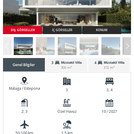
DIŞ GÖRSELLER
İÇ GÖRSELLER
KONUM
3
4
Müstakil Villa
Müstakil Villa
Genel Bilgiler
300 m²
372 m²
Málaga / Estepona
3
3, 4
2, 3
Özel Havuz
10 / 2027
50-100 km
1-5 km