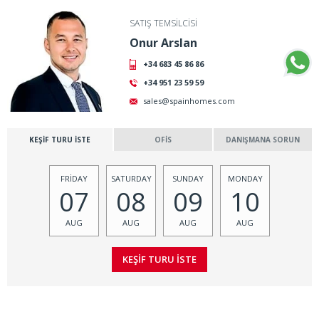
SATIŞ TEMSİLCİSİ
Onur Arslan
+34 683 45 86 86
+34 951 23 59 59
sales@spainhomes.com
KEŞİF TURU İSTE
OFİS
DANIŞMANA SORUN
FRİDAY
SATURDAY
SUNDAY
MONDAY
07
08
09
10
AUG
AUG
AUG
AUG