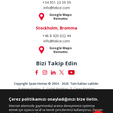
+34 951 23 59 59
info@tekce.com
Google Maps
Konumu
Stockholm, Bromma
+46 8 420 022 44
info@tekce.com
Google Maps
Konumu
Bizi Takip Edin
Copyright Spain Homes © 2004 - 2026. Tüm hakları saklıdır.
Kullanım Şartları
Gizlilik Politikası
Çerez Politikası
Çerez politikamızı onayladığınızı bize iletin.
İnternet sitemizde gayrimenkul arama deneyiminizi optimize
etmek için üçüncü taraf ve kendi çerezlerimizi kullanıyoruz. Devam