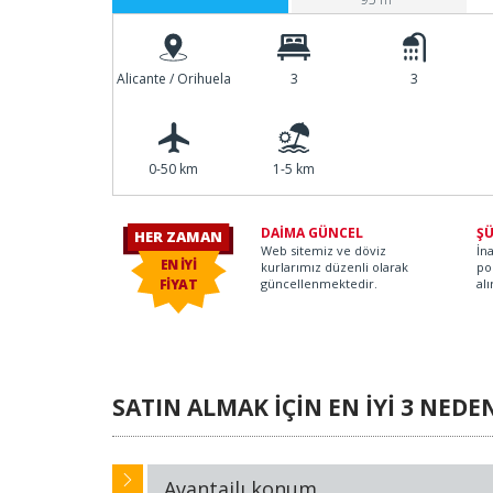
Alicante / Orihuela
3
3
ner D.
0-50 km
1-5 km
DAİMA GÜNCEL
ŞÜ
HER ZAMAN
Web sitemiz ve döviz
İn
EN İYİ
kurlarımız düzenli olarak
po
FİYAT
güncellenmektedir.
alı
SATIN ALMAK İÇİN EN İYİ 3 NEDE
Avantajlı konum