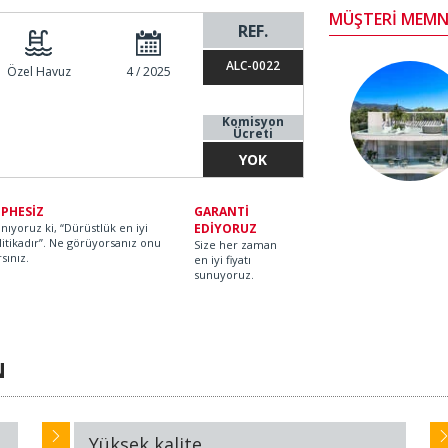
MÜŞTERİ MEMN
REF.
ALC-0022
Özel Havuz
4 / 2025
Komisyon
Ücreti
YOK
PHESİZ
GARANTİ
anıyoruz ki, “Dürüstlük en iyi
EDİYORUZ
litikadır”. Ne görüyorsanız onu
Size her zaman
rsınız.
en iyi fiyatı
sunuyoruz.
N
Yüksek kalite