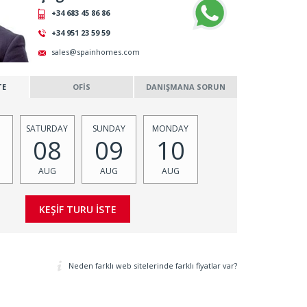
+34 683 45 86 86
+34 951 23 59 59
sales@spainhomes.com
TE
OFİS
DANIŞMANA SORUN
SATURDAY
SUNDAY
MONDAY
08
09
10
AUG
AUG
AUG
Neden farklı web sitelerinde farklı fiyatlar var?