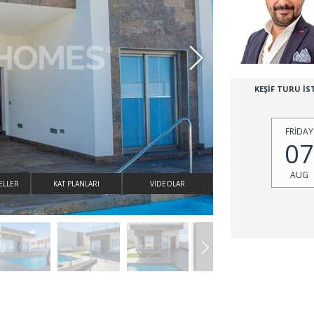
KEŞİF TURU İS
FRİDAY
07
AUG
ELLER
KAT PLANLARI
VİDEOLAR