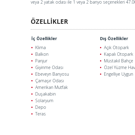
veya 2 yatak odası ile 1 veya 2 banyo seçenekleri 47.00
ÖZELLİKLER
İç Özellikler
Dış Özellikler
Klima
Açık Otopark
Balkon
Kapalı Otopark
Panjur
Müstakil Bahçe
Giyinme Odası
Özel Yüzme Ha
Ebeveyn Banyosu
Engelliye Uygun
Çamaşır Odası
Amerikan Mutfak
Duşakabin
Solaryum
Depo
Teras