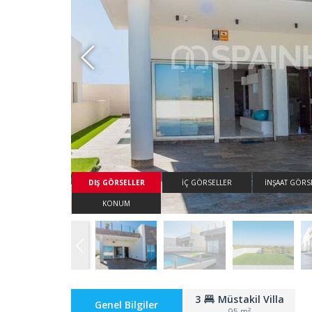
Whatsapp
DIŞ GÖRSELLER
İÇ GÖRSELLER
İNŞAAT GÖRS
KONUM
3
Müstakil Villa
Genel Bilgiler
95 m²