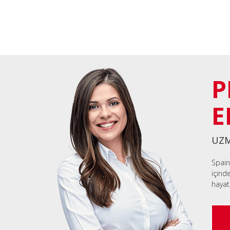
P
E
UZM
Spain
içind
hayat