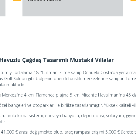
Havuzlu Çağdaş Tasarımlı Müstakil Villalar
 tüm yıl ortalama 18 °C ılıman iklime sahip Orihuela Costa’da yer almak
inas Golf Kulübü gibi bölgenin önemli turistik merkezlerine sahiptir. T
mlanmaktadır.
ş Merkezi’ne 4 km, Flamenca plajına 5 km, Alicante Havalimanı’na 45 d
zel bahçeleri ve otoparkları ile birlikte tasarlanmıştır. Yüksek kalitel
kurulumlu klima sistemi, ebeveyn banyosu, depo odası, solaryum, giyinm
tir.
41.000 € arası değişmekte olup, araç rampası erişimi 5.000 € ücrete t