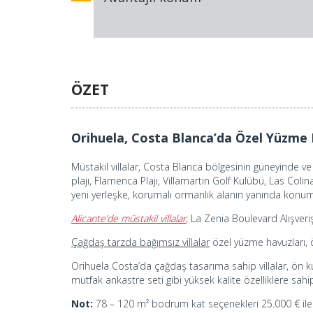
ÖZET
Orihuela, Costa Blanca’da Özel Yüzme 
Müstakil villalar, Costa Blanca bölgesinin güneyinde ve
plajı, Flamenca Plajı, Villamartin Golf Kulübü, Las Col
yeni yerleşke, korumalı ormanlık alanın yanında konu
Alicante’de müstakil villalar
,
La Zenia Boulevard Alışveri
Çağdaş tarzda bağımsız villalar
özel yüzme havuzları, ö
Orihuela Costa’da çağdaş tasarıma sahip villalar, ön 
mutfak ankastre seti gibi yüksek kalite özelliklere sahip
Not:
78 – 120 m² bodrum kat seçenekleri 25.000 € ile 