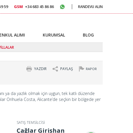
59 59
GSM
+34 683 45 86 86
RANDEVU ALIN
ENKUL ALIMI
KURUMSAL
BLOG
VİLLALAR
YAZDIR
PAYLAŞ
RAPOR
nı ya da yazlık olmak için uygun, tek katlı düzende
llalar Orihuela Costa, Alicante’de seçkin bir bölgede yer
SATIŞ TEMSİLCİSİ
Çağlar Girishan