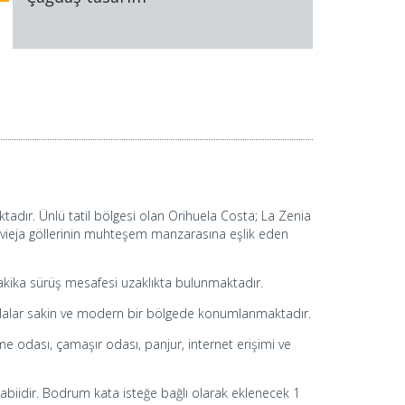
tadır. Ünlü tatil bölgesi olan Orihuela Costa; La Zenia
orrevieja göllerinin muhteşem manzarasına eşlik eden
akika sürüş mesafesi uzaklıkta bulunmaktadır.
i villalar sakin ve modern bir bölgede konumlanmaktadır.
e odası, çamaşır odası, panjur, internet erişimi ve
abiidir. Bodrum kata isteğe bağlı olarak eklenecek 1