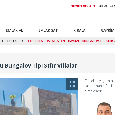
HEMEN ARAYIN
+34 951 23 
EMLAK AL
EMLAK SAT
KİRALA
GAYRİM
ORİHUELA
ORİHUELA COSTA’DA ÖZEL HAVUZLU BUNGALOV TİPİ SIFIR 
 Bungalov Tipi Sıfır Villalar
Öncelikli yaşam ala
tasarlanan sıfır vi
almaktadır.