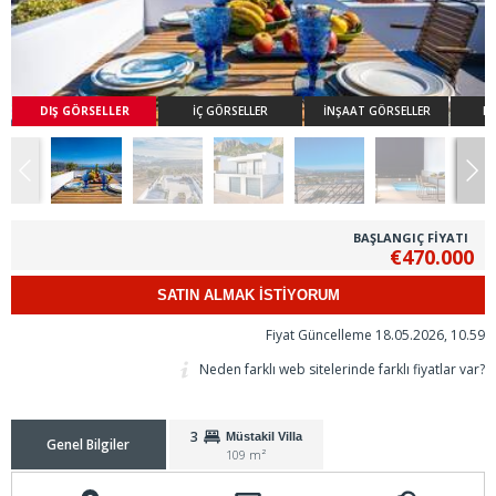
DIŞ GÖRSELLER
İÇ GÖRSELLER
İNŞAAT GÖRSELLER
KA
BAŞLANGIÇ FİYATI
€470.000
SATIN ALMAK İSTİYORUM
Fiyat Güncelleme 18.05.2026, 10.59
Neden farklı web sitelerinde farklı fiyatlar var?
3
Müstakil Villa
Genel Bilgiler
109 m²