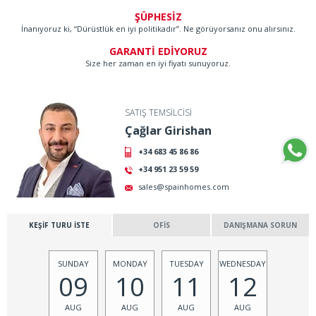
ŞÜPHESİZ
İnanıyoruz ki, “Dürüstlük en iyi politikadır”. Ne görüyorsanız onu alırsınız.
GARANTİ EDİYORUZ
Size her zaman en iyi fiyatı sunuyoruz.
SATIŞ TEMSİLCİSİ
Çağlar Girishan
+34 683 45 86 86
+34 951 23 59 59
sales@spainhomes.com
KEŞİF TURU İSTE
OFİS
DANIŞMANA SORUN
SUNDAY
MONDAY
TUESDAY
WEDNESDAY
09
10
11
12
AUG
AUG
AUG
AUG