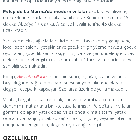
konumu Polop’u ideal bir yerleşim bölgesi yapmaktadır.
Polop de La Marina’da modern villalar
okullara ve alışveriş
merkezlerine araçla 5 dakika, sahillere ve Benidorm kentine 15
dakika, Altea’ya 17 dakika, Alicante Havalimanı’na 45 dakika
uzaklıktadır.
Yapı kompleksi, ağaçlarla birlikte özenle tasarlanmış geniş bahçe,
lokal, spor salonu, yetişkinler ve çocuklar için yüzme havuzu, çocuk
oyun alanı, güvenlik kamerası, günısı, park ve şarj üniteleriyle ortak
elektrikli bisikletler gibi olanaklara sahip 4 farklı villa modeline ev
sahipliği yapmaktadır.
Polop,
Alicante villaları
nın her biri suni çim, ağaçlık alan ve arsa
büyüklüğüne bağlı olarak kapasitesi bir ya da iki araç olarak
değişen otoparkı kapsayan özel arsa üzerinde yer almaktadır.
Villalar; tezgah, ankastre ocak, fırın ve davlumbaz içeren tam
donanımlı mutfaklarla birlikte tasarlanmıştır.
Polop’ta sıfır villalar
gömme dolaplar, yatak odası ve salonda klima sistemi, yatak
odalarında panjur, sıcak su sağlamak için güneş veya aerotermal
enerji panelleri gibi birçok gelişmiş özelliğe sahiptir.
ÖZELLİKLER