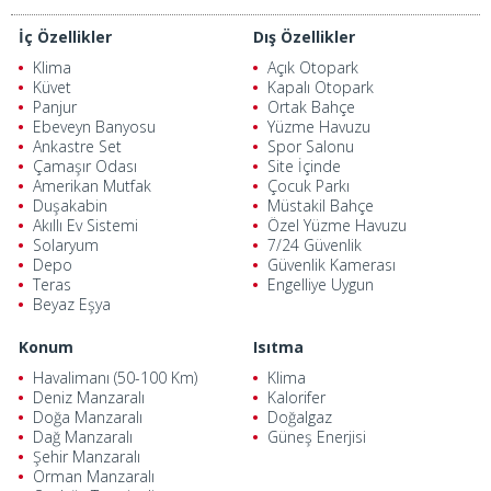
İç Özellikler
Dış Özellikler
Klima
Açık Otopark
Küvet
Kapalı Otopark
Panjur
Ortak Bahçe
Ebeveyn Banyosu
Yüzme Havuzu
Ankastre Set
Spor Salonu
Çamaşır Odası
Site İçinde
Amerikan Mutfak
Çocuk Parkı
Duşakabin
Müstakil Bahçe
Akıllı Ev Sistemi
Özel Yüzme Havuzu
Solaryum
7/24 Güvenlik
Depo
Güvenlik Kamerası
Teras
Engelliye Uygun
Beyaz Eşya
Konum
Isıtma
Havalimanı (50-100 Km)
Klima
Deniz Manzaralı
Kalorifer
Doğa Manzaralı
Doğalgaz
Dağ Manzaralı
Güneş Enerjisi
Şehir Manzaralı
Orman Manzaralı