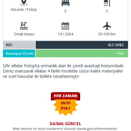
Alicante / Polop
3
2
Ortak Havuz
10 / 2024
50-100 km
REF.
ALC-0082
Komisyon Ücreti
YOK
Sıfır villalar Polop’ta ormanlık alan ile çevrili avantajlı konumdadır.
Deniz manzaralı villalar 4 farklı modelde üstün kalite materyaller
ve özel havuzlar ile birlikte tasarlanmıştır.
HER ZAMAN
EN İYİ
FİYAT
DAİMA GÜNCEL
Web sitemiz ve döviz kurlarımız düzenli olarak güncellenmektedir.