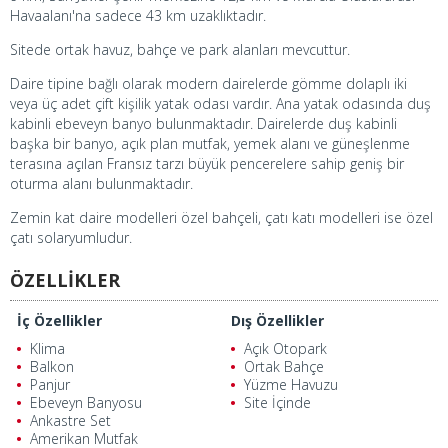
Havaalanı'na sadece 43 km uzaklıktadır.
Sitede ortak havuz, bahçe ve park alanları mevcuttur.
Daire tipine bağlı olarak modern dairelerde gömme dolaplı iki
veya üç adet çift kişilik yatak odası vardır. Ana yatak odasında duş
kabinli ebeveyn banyo bulunmaktadır. Dairelerde duş kabinli
başka bir banyo, açık plan mutfak, yemek alanı ve güneşlenme
terasına açılan Fransız tarzı büyük pencerelere sahip geniş bir
oturma alanı bulunmaktadır.
Zemin kat daire modelleri özel bahçeli, çatı katı modelleri ise özel
çatı solaryumludur.
ÖZELLİKLER
İç Özellikler
Dış Özellikler
Klima
Açık Otopark
Balkon
Ortak Bahçe
Panjur
Yüzme Havuzu
Ebeveyn Banyosu
Site İçinde
Ankastre Set
Amerikan Mutfak