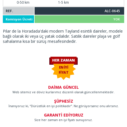
0-50 km
1-5 km
REF.
ALC-0645
Komisyon Ücreti
YOK
Pilar de la Horadada'daki modern Tayland esintili daireler, modele
bağlı olarak iki veya üç yatak odalıdır. Satılık daireler plaja ve golf
sahalarına kısa bir sürüş mesafesindedir.
HER ZAMAN
EN İYİ
FİYAT
DAİMA GÜNCEL
Web sitemiz ve döviz kurlarımız düzenli olarak güncellenmektedir.
ŞÜPHESİZ
İnanıyoruz ki, “Dürüstlük en iyi politikadır”. Ne görüyorsanız onu alırsınız.
GARANTİ EDİYORUZ
Size her zaman en iyi fiyatı sunuyoruz.