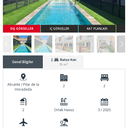
DIŞ GÖRSELLER
İÇ GÖRSELLER
KAT PLANLARI
2
Bahçe Katı
Genel Bilgiler
70 m²
Alicante / Pilar de la
2
2
Horadada
2
Ortak Havuz
3 / 2025