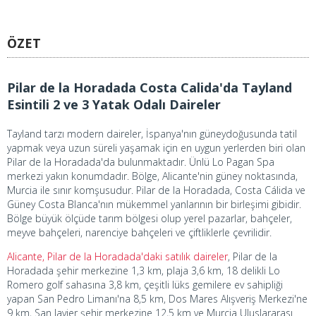
ÖZET
Pilar de la Horadada Costa Calida'da Tayland
Esintili 2 ve 3 Yatak Odalı Daireler
Tayland tarzı modern daireler, İspanya'nın güneydoğusunda tatil
yapmak veya uzun süreli yaşamak için en uygun yerlerden biri olan
Pilar de la Horadada'da bulunmaktadır. Ünlü Lo Pagan Spa
merkezi yakın konumdadır. Bölge, Alicante'nin güney noktasında,
Murcia ile sınır komşusudur. Pilar de la Horadada, Costa Cálida ve
Güney Costa Blanca'nın mükemmel yanlarının bir birleşimi gibidir.
Bölge büyük ölçüde tarım bölgesi olup yerel pazarlar, bahçeler,
meyve bahçeleri, narenciye bahçeleri ve çiftliklerle çevrilidir.
Alicante, Pilar de la Horadada'daki satılık daireler
, Pilar de la
Horadada şehir merkezine 1,3 km, plaja 3,6 km, 18 delikli Lo
Romero golf sahasına 3,8 km, çeşitli lüks gemilere ev sahipliği
yapan San Pedro Limanı'na 8,5 km, Dos Mares Alışveriş Merkezi'ne
9 km, San Javier şehir merkezine 12,5 km ve Murcia Uluslararası