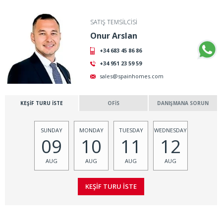
SATIŞ TEMSİLCİSİ
Onur Arslan
+34 683 45 86 86
+34 951 23 59 59
sales@spainhomes.com
KEŞİF TURU İSTE
OFİS
DANIŞMANA SORUN
SUNDAY
MONDAY
TUESDAY
WEDNESDAY
09
10
11
12
AUG
AUG
AUG
AUG