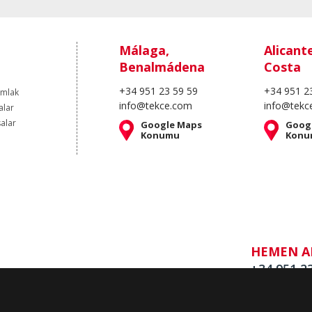
Málaga,
Alicant
Benalmádena
Costa
+34 951 23 59 59
+34 951 2
Emlak
info@tekce.com
info@tekc
alar
salar
Google Maps
Goog
Konumu
Konu
HEMEN A
+34 951 2