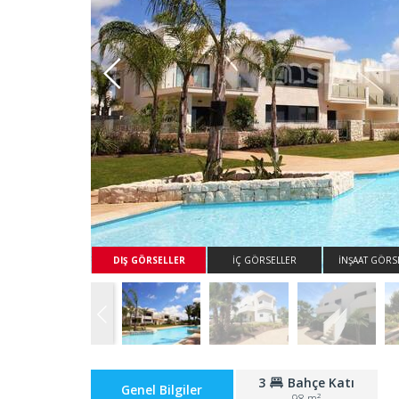
Whatsapp
DIŞ GÖRSELLER
İÇ GÖRSELLER
İNŞAAT GÖRS
3
Bahçe Katı
Genel Bilgiler
98 m²