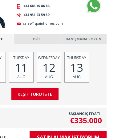
+34 683 45 86 86
+34 951 23 59 59
sales@spainhomes.com
TE
OFİS
DANIŞMANA SORUN
Y
TUESDAY
WEDNESDAY
THURSDAY
11
12
13
AUG
AUG
AUG
BAŞLANGIÇ FİYATI
€335.000
SATIN ALMAK İSTİYORUM
KLE