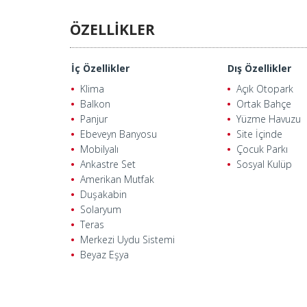
ÖZELLİKLER
İç Özellikler
Dış Özellikler
Klima
Açık Otopark
Balkon
Ortak Bahçe
Panjur
Yüzme Havuzu
Ebeveyn Banyosu
Site İçinde
Mobilyalı
Çocuk Parkı
Ankastre Set
Sosyal Kulüp
Amerikan Mutfak
Duşakabin
Solaryum
Teras
Merkezi Uydu Sistemi
Beyaz Eşya