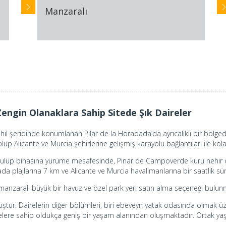
Manzaralı
engin Olanaklara Sahip Sitede Şık Daireler
hil şeridinde konumlanan Pilar de la Horadada’da ayrıcalıklı bir bölged
olup Alicante ve Murcia şehirlerine gelişmiş karayolu bağlantıları ile ko
kulüp binasına yürüme mesafesinde, Pinar de Campoverde kuru nehir ola
 plajlarına 7 km ve Alicante ve Murcia havalimanlarına bir saatlik s
de manzaralı büyük bir havuz ve özel park yeri satın alma seçeneği bulun
uştur. Dairelerin diğer bölümleri, biri ebeveyn yatak odasında olmak ü
relere sahip oldukça geniş bir yaşam alanından oluşmaktadır. Ortak yaş