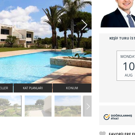
KEŞİF TURU İS
MONDA
10
AUG
ELLER
KAT PLANLARI
KONUM
FAVORİLERE E