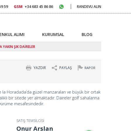
59 59
GSM
+34 683 45 86 86
RANDEVU ALIN
ENKUL ALIMI
KURUMSAL
BLOG
 YAKIN ŞIK DAİRELER
YAZDIR
PAYLAŞ
RAPOR
 de la Horadada’da güzel manzaraları ve büyük bir ortak
lıklı bir sitede yer almaktadır. Daireler golf sahalarına
 yürüme mesafesindedir.
SATIŞ TEMSİLCİSİ
Onur Arslan