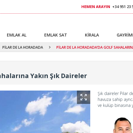
HEMEN ARAYIN
+34 951 23 
EMLAK AL
EMLAK SAT
KİRALA
GAYRİM
PİLAR DE LA HORADADA
PİLAR DE LA HORADADA’DA GOLF SAHALARINA
ahalarına Yakın Şık Daireler
Şık daireler Pilar
havuza sahip ayrıca
ve kulüp binasına