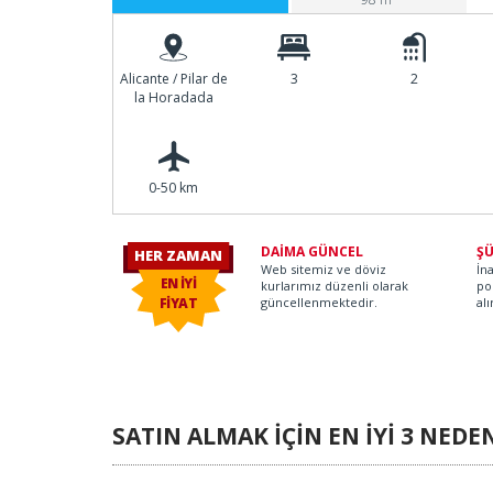
Alicante / Pilar de
3
2
la Horadada
0-50 km
DAİMA GÜNCEL
ŞÜ
HER ZAMAN
Web sitemiz ve döviz
İn
Koray O.
EN İYİ
kurlarımız düzenli olarak
po
FİYAT
güncellenmektedir.
alı
SATIN ALMAK İÇİN EN İYİ 3 NEDE