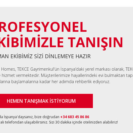
ROFESYONEL
KİBİMİZLE TANIŞIN
AN EKİBİMİZ SİZİ DİNLEMEYE HAZIR
 Homes, TEKCE Gayrimenkul'ün İspanya’daki yerel markası olarak, TEK
e hizmet vermektedir. Müşterilerimize hayallerindeki evi bulmaktan tapu
larına başlamalarına kadar her adımda rehberlik ediyoruz.
HEMEN TANIŞMAK İSTİYORUM
da İspanya'daysanız, bize doğrudan
+34 683 45 86 86
lı telefondan ulaşabilirsiniz. Sizi 30 dakika içinde otelinizden alabiliriz!