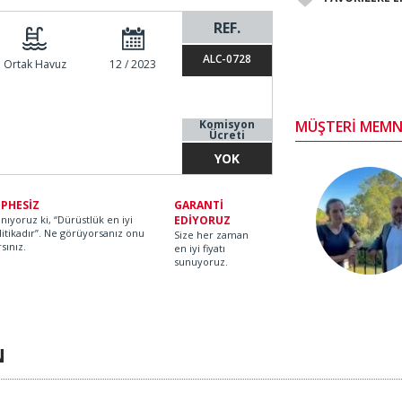
REF.
ALC-0728
Ortak Havuz
12 / 2023
Komisyon
MÜŞTERİ MEMN
Ücreti
YOK
PHESİZ
GARANTİ
anıyoruz ki, “Dürüstlük en iyi
EDİYORUZ
litikadır”. Ne görüyorsanız onu
Size her zaman
rsınız.
en iyi fiyatı
sunuyoruz.
N