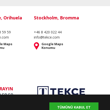
e, Orihuela
Stockholm, Bromma
3 59 59
+46 8 420 022 44
e.com
info@tekce.com
le Maps
Google Maps
mu
Konumu
RAYIN
3 59 59
TÜMÜNÜ KABUL ET