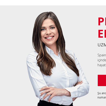
P
E
UZM
Spain
içind
hayat
Şu an
numara