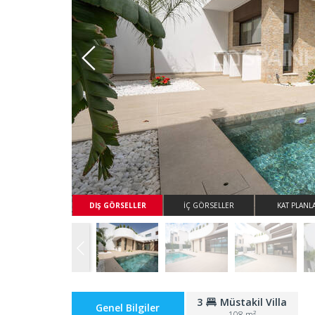
Whatsapp
DIŞ GÖRSELLER
İÇ GÖRSELLER
KAT PLANL
3
Müstakil Villa
Genel Bilgiler
108 m²