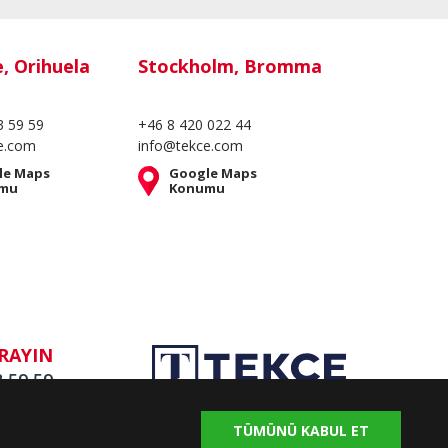
e, Orihuela
Stockholm, Bromma
3 59 59
+46 8 420 022 44
e.com
info@tekce.com
le Maps
Google Maps
mu
Konumu
RAYIN
3 59 59
TÜMÜNÜ KABUL ET