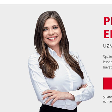
P
E
UZM
Spain
içind
hayat
Şu an
numara