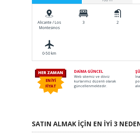
Alicante / Los
3
2
Montesinos
0-50 km
DAİMA GÜNCEL
ŞÜ
HER ZAMAN
Web sitemiz ve döviz
İn
Koray O.
EN İYİ
kurlarımız düzenli olarak
po
FİYAT
güncellenmektedir.
alı
SATIN ALMAK İÇİN EN İYİ 3 NEDE