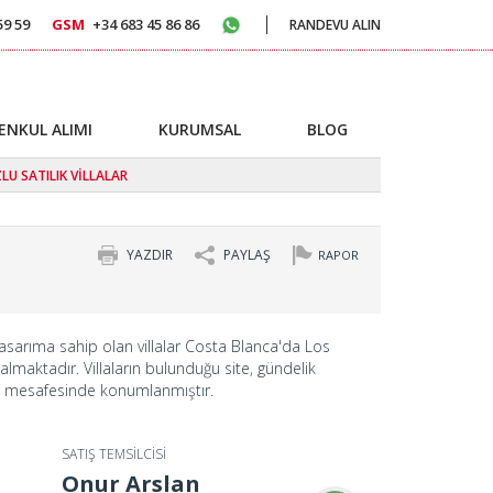
59 59
GSM
+34 683 45 86 86
RANDEVU ALIN
ENKUL ALIMI
KURUMSAL
BLOG
U SATILIK VİLLALAR
YAZDIR
PAYLAŞ
RAPOR
tasarıma sahip olan villalar Costa Blanca'da Los
lmaktadır. Villaların bulunduğu site, gündelik
 mesafesinde konumlanmıştır.
SATIŞ TEMSİLCİSİ
Onur Arslan