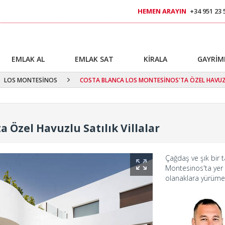
HEMEN ARAYIN
+34 951 23 
EMLAK AL
EMLAK SAT
KİRALA
GAYRİM
LOS MONTESİNOS
COSTA BLANCA LOS MONTESİNOS'TA ÖZEL HAVUZL
 Özel Havuzlu Satılık Villalar
Çağdaş ve şık bir 
Montesinos'ta yer a
olanaklara yürüme