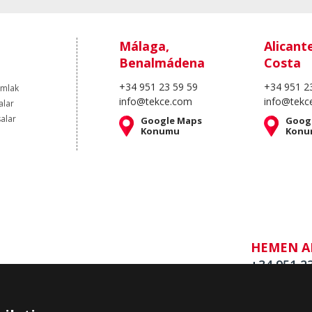
Málaga,
Alicant
Benalmádena
Costa
+34 951 23 59 59
+34 951 2
Emlak
info@tekce.com
info@tekc
alar
salar
Google Maps
Goog
Konumu
Konu
HEMEN A
+34 951 2