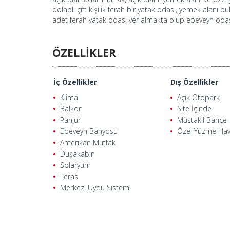
dolaplı çift kişilik ferah bir yatak odası, yemek alanı
adet ferah yatak odası yer almakta olup ebeveyn odas
ÖZELLİKLER
İç Özellikler
Dış Özellikler
Klima
Açık Otopark
Balkon
Site İçinde
Panjur
Müstakil Bahçe
Ebeveyn Banyosu
Özel Yüzme Ha
Amerikan Mutfak
Duşakabin
Solaryum
Teras
Merkezi Uydu Sistemi