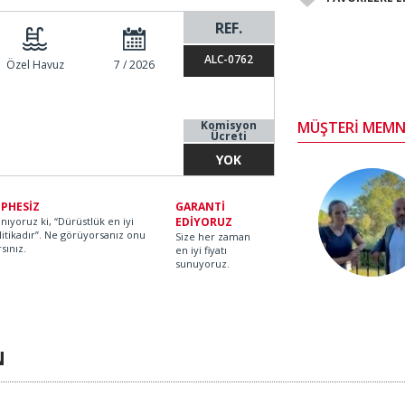
REF.
ALC-0762
Özel Havuz
7 / 2026
Komisyon
MÜŞTERİ MEMN
Ücreti
YOK
PHESİZ
GARANTİ
anıyoruz ki, “Dürüstlük en iyi
EDİYORUZ
litikadır”. Ne görüyorsanız onu
Size her zaman
rsınız.
en iyi fiyatı
sunuyoruz.
N