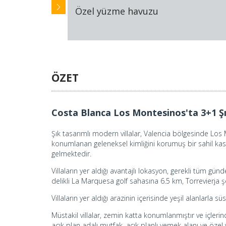
Özel yüzme havuzu
ÖZET
Costa Blanca Los Montesinos'ta 3+1 Şık
Şık tasarımlı modern villalar, Valencia bölgesinde Los
konumlanan geleneksel kimliğini korumuş bir sahil kasab
gelmektedir.
Villaların yer aldığı avantajlı lokasyon, gerekli tüm gün
delikli La Marquesa golf sahasına 6.5 km, Torrevierja 
Villaların yer aldığı arazinin içerisinde yeşil alanlarl
Müstakil villalar, zemin katta konumlanmıştır ve içler
açık plan adalı mutfak, açık planlı yemek alanı ve öze