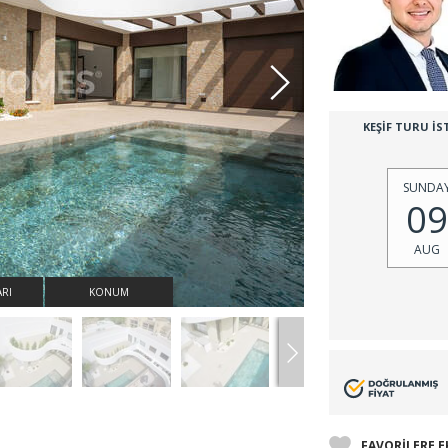
KEŞİF TURU İS
SUNDA
09
AUG
ARI
KONUM
FAVORİLERE E