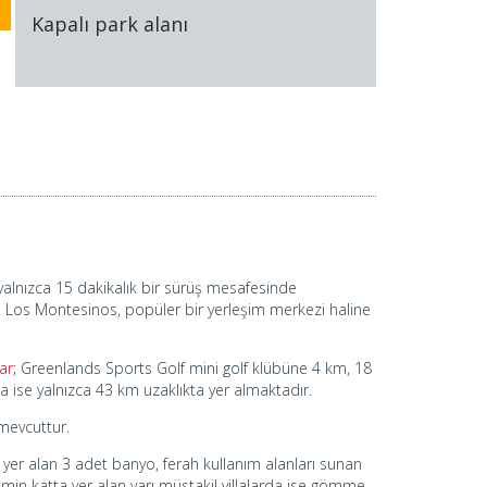
Kapalı park alanı
yalnızca 15 dakikalık bir sürüş mesafesinde
ile Los Montesinos, popüler bir yerleşim merkezi haline
lar
; Greenlands Sports Golf mini golf klübüne 4 km, 18
a ise yalnızca 43 km uzaklıkta yer almaktadır.
 mevcuttur.
 yer alan 3 adet banyo, ferah kullanım alanları sunan
min katta yer alan yarı müstakil villalarda ise gömme