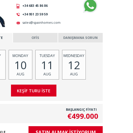
+34 683 45 86 86
+34 951 23 59 59
sales@spainhomes.com
TE
OFİS
DANIŞMANA SORUN
Y
MONDAY
TUESDAY
WEDNESDAY
10
11
12
AUG
AUG
AUG
BAŞLANGIÇ FİYATI
€499.000
SATIN ALMAK İSTİYORUM
KLE