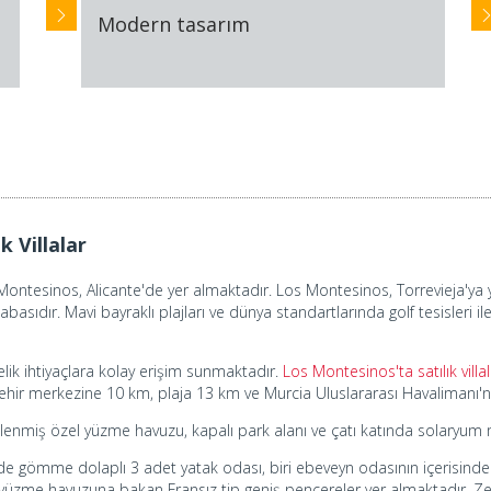
Modern tasarım
 Villalar
 Montesinos, Alicante'de yer almaktadır. Los Montesinos, Torrevieja'ya 
asıdır. Mavi bayraklı plajları ve dünya standartlarında golf tesisleri 
delik ihtiyaçlara kolay erişim sunmaktadır.
Los Montesinos'ta satılık villa
şehir merkezine 10 km, plaja 13 km ve Murcia Uluslararası Havalimanı'n
a süslenmiş özel yüzme havuzu, kapalı park alanı ve çatı katında solaryum
inde gömme dolaplı 3 adet yatak odası, biri ebeveyn odasının içerisinde
l yüzme havuzuna bakan Fransız tip geniş pencereler yer almaktadır. Ze