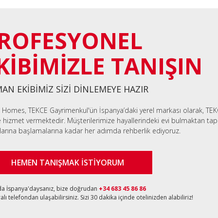
ROFESYONEL
KİBİMİZLE TANIŞIN
AN EKİBİMİZ SİZİ DİNLEMEYE HAZIR
 Homes, TEKCE Gayrimenkul'ün İspanya’daki yerel markası olarak, TEK
e hizmet vermektedir. Müşterilerimize hayallerindeki evi bulmaktan tapu
larına başlamalarına kadar her adımda rehberlik ediyoruz.
HEMEN TANIŞMAK İSTİYORUM
da İspanya'daysanız, bize doğrudan
+34 683 45 86 86
lı telefondan ulaşabilirsiniz. Sizi 30 dakika içinde otelinizden alabiliriz!