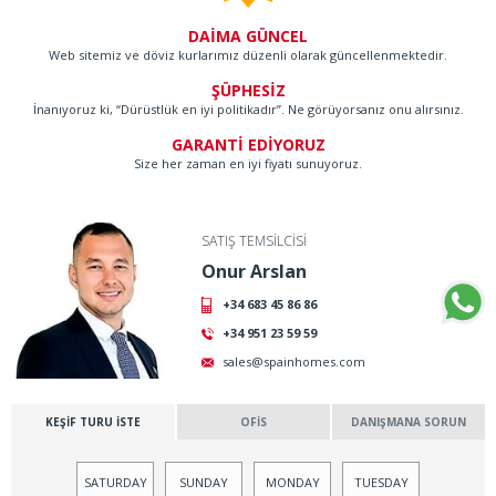
DAİMA GÜNCEL
Web sitemiz ve döviz kurlarımız düzenli olarak güncellenmektedir.
ŞÜPHESİZ
İnanıyoruz ki, “Dürüstlük en iyi politikadır”. Ne görüyorsanız onu alırsınız.
GARANTİ EDİYORUZ
Size her zaman en iyi fiyatı sunuyoruz.
SATIŞ TEMSİLCİSİ
Onur Arslan
+34 683 45 86 86
+34 951 23 59 59
sales@spainhomes.com
KEŞİF TURU İSTE
OFİS
DANIŞMANA SORUN
SATURDAY
SUNDAY
MONDAY
TUESDAY