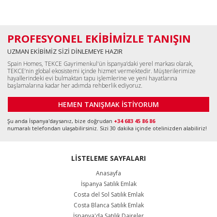
PROFESYONEL EKİBİMİZLE TANIŞIN
UZMAN EKİBİMİZ SİZİ DİNLEMEYE HAZIR
Spain Homes, TEKCE Gayrimenkul'ün İspanya’daki yerel markası olarak,
TEKCE’nin global ekosistemi içinde hizmet vermektedir. Müşterilerimize
hayallerindeki evi bulmaktan tapu işlemlerine ve yeni hayatlarına
başlamalarına kadar her adımda rehberlik ediyoruz.
HEMEN TANIŞMAK İSTİYORUM
Şu anda İspanya'daysanız, bize doğrudan
+34 683 45 86 86
numaralı telefondan ulaşabilirsiniz. Sizi 30 dakika içinde otelinizden alabiliriz!
LİSTELEME SAYFALARI
Anasayfa
İspanya Satılık Emlak
Costa del Sol Satılık Emlak
Costa Blanca Satılık Emlak
İspanya'da Satılık Daireler