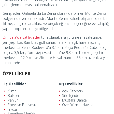
güneşlenme terası bulunmaktadır.
Geniş evler, Orihuela'da La Zenia olarak da bilinen Monte Zenia
bölgesinde yer almaktadır. Monte Zenia; kaliteli plajlara, ideal bir
iklime, zengin olanaklara ve birçok eğlence seçeneğine ev sahipliği
yapan popüler bir kıyı bölgesidir.
Orihuela'da satılık evler
tüm olanaklara yürüme mesafesinde,
yemyeşil Las Ramblas golf sahasına 3 km, açık hava alışveriş
merkezi La Zenia Boulevard'a 3,4 km, Playa Pequeña Cabo Roig
plajına 3,5 km, Torrevieja Hastanesi'ne 9,3 km, Torrevieja şehir
merkezine 12,9 km ve Alicante Havalimanı'na 55 km uzaklıkta yer
almaktadır.
ÖZELLİKLER
İç Özellikler
Dış Özellikler
Klima
Açık Otopark
Balkon
Site İçinde
Panjur
Müstakil Bahçe
Ebeveyn Banyosu
Özel Yüzme Havuzu
Jakuzi
Amerikan Mutfak