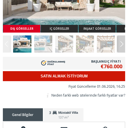
DIŞ GÖRSELLER
İÇ GÖRSELLER
İNŞAAT GÖRSELLER
KA
BAŞLANGIÇ FİYATI
€760.000
SATIN ALMAK İSTİYORUM
Fiyat Güncelleme 01.06.2026, 16.25
Neden farklı web sitelerinde farklı fiyatlar var?
3
Müstakil Villa
Genel Bilgiler
137 m²