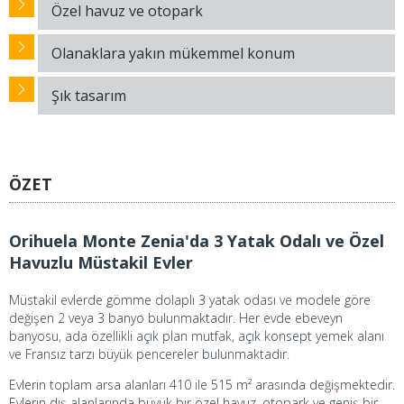
Özel havuz ve otopark
Olanaklara yakın mükemmel konum
Şık tasarım
ÖZET
Orihuela Monte Zenia'da 3 Yatak Odalı ve Özel
Havuzlu Müstakil Evler
Müstakil evlerde gömme dolaplı 3 yatak odası ve modele göre
değişen 2 veya 3 banyo bulunmaktadır. Her evde ebeveyn
banyosu, ada özellikli açık plan mutfak, açık konsept yemek alanı
ve Fransız tarzı büyük pencereler bulunmaktadır.
Evlerin toplam arsa alanları 410 ile 515 m² arasında değişmektedir.
Evlerin dış alanlarında büyük bir özel havuz, otopark ve geniş bir