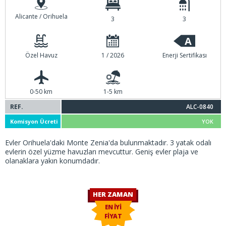
Alicante / Orihuela
3
3
A
Özel Havuz
1 / 2026
Enerji Sertifikası
0-50 km
1-5 km
REF.
ALC-0840
Komisyon Ücreti
YOK
Evler Orihuela'daki Monte Zenia'da bulunmaktadır. 3 yatak odalı
evlerin özel yüzme havuzları mevcuttur. Geniş evler plaja ve
olanaklara yakın konumdadır.
HER ZAMAN
EN İYİ
FİYAT