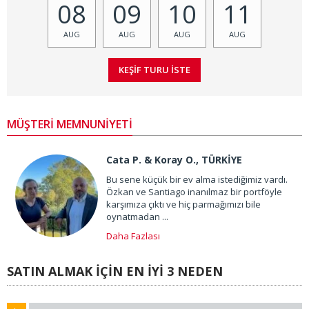
08
09
10
11
AUG
AUG
AUG
AUG
MÜŞTERİ MEMNUNİYETİ
Cata P. & Koray O., TÜRKİYE
Bu sene küçük bir ev alma istediğimiz vardı.
Özkan ve Santiago inanılmaz bir portföyle
karşımıza çıktı ve hiç parmağımızı bile
oynatmadan ...
Daha Fazlası
SATIN ALMAK İÇİN EN İYİ 3 NEDEN