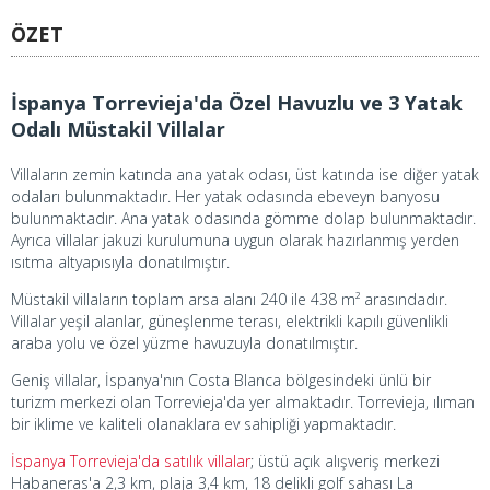
ÖZET
İspanya Torrevieja'da Özel Havuzlu ve 3 Yatak
Odalı Müstakil Villalar
Villaların zemin katında ana yatak odası, üst katında ise diğer yatak
odaları bulunmaktadır. Her yatak odasında ebeveyn banyosu
bulunmaktadır. Ana yatak odasında gömme dolap bulunmaktadır.
Ayrıca villalar jakuzi kurulumuna uygun olarak hazırlanmış yerden
ısıtma altyapısıyla donatılmıştır.
Müstakil villaların toplam arsa alanı 240 ile 438 m² arasındadır.
Villalar yeşil alanlar, güneşlenme terası, elektrikli kapılı güvenlikli
araba yolu ve özel yüzme havuzuyla donatılmıştır.
Geniş villalar, İspanya'nın Costa Blanca bölgesindeki ünlü bir
turizm merkezi olan Torrevieja'da yer almaktadır. Torrevieja, ılıman
bir iklime ve kaliteli olanaklara ev sahipliği yapmaktadır.
İspanya Torrevieja'da satılık villalar
; üstü açık alışveriş merkezi
Habaneras'a 2,3 km, plaja 3,4 km, 18 delikli golf sahası La