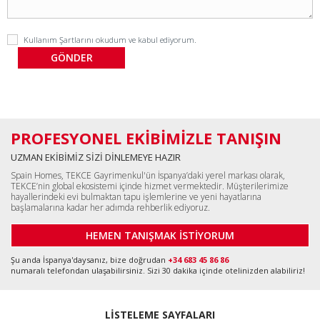
Kullanım Şartlarını
okudum ve kabul ediyorum.
PROFESYONEL EKİBİMİZLE TANIŞIN
UZMAN EKİBİMİZ SİZİ DİNLEMEYE HAZIR
Spain Homes, TEKCE Gayrimenkul'ün İspanya’daki yerel markası olarak,
TEKCE’nin global ekosistemi içinde hizmet vermektedir. Müşterilerimize
hayallerindeki evi bulmaktan tapu işlemlerine ve yeni hayatlarına
başlamalarına kadar her adımda rehberlik ediyoruz.
HEMEN TANIŞMAK İSTİYORUM
Şu anda İspanya'daysanız, bize doğrudan
+34 683 45 86 86
numaralı telefondan ulaşabilirsiniz. Sizi 30 dakika içinde otelinizden alabiliriz!
LİSTELEME SAYFALARI