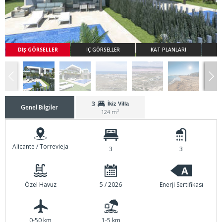
DIŞ GÖRSELLER
İÇ GÖRSELLER
KAT PLANLARI
3
İkiz Villa
Genel Bilgiler
124 m²
Alicante / Torrevieja
3
3
A
Özel Havuz
5 / 2026
Enerji Sertifikası
0-50 km
1-5 km