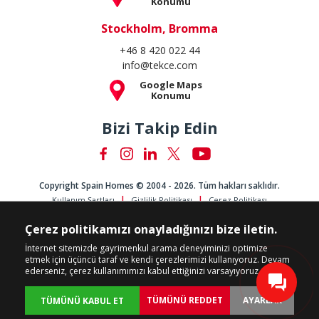
Konumu
Stockholm, Bromma
+46 8 420 022 44
info@tekce.com
Google Maps
Konumu
Bizi Takip Edin
Copyright Spain Homes © 2004 - 2026. Tüm hakları saklıdır.
Kullanım Şartları
Gizlilik Politikası
Çerez Politikası
Çerez politikamızı onayladığınızı bize iletin.
İnternet sitemizde gayrimenkul arama deneyiminizi optimize
etmek için üçüncü taraf ve kendi çerezlerimizi kullanıyoruz. Devam
ederseniz, çerez kullanımımızı kabul ettiğinizi varsayıyoruz.
TÜMÜNÜ REDDET
AYARLAR
TÜMÜNÜ KABUL ET