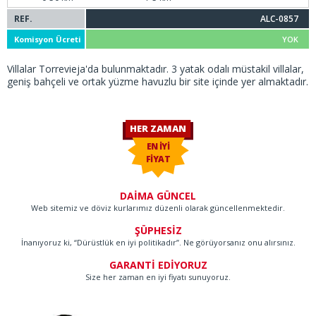
REF.
ALC-0857
Komisyon Ücreti
YOK
Villalar Torrevieja'da bulunmaktadır. 3 yatak odalı müstakil villalar,
geniş bahçeli ve ortak yüzme havuzlu bir site içinde yer almaktadır.
HER ZAMAN
EN İYİ
FİYAT
DAİMA GÜNCEL
Web sitemiz ve döviz kurlarımız düzenli olarak güncellenmektedir.
ŞÜPHESİZ
İnanıyoruz ki, “Dürüstlük en iyi politikadır”. Ne görüyorsanız onu alırsınız.
GARANTİ EDİYORUZ
Size her zaman en iyi fiyatı sunuyoruz.