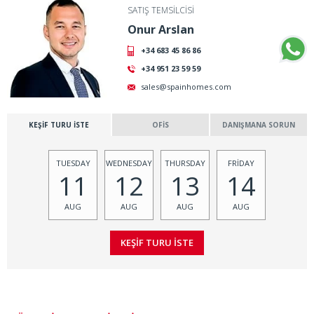
SATIŞ TEMSİLCİSİ
Onur Arslan
+34 683 45 86 86
+34 951 23 59 59
sales@spainhomes.com
KEŞİF TURU İSTE
OFİS
DANIŞMANA SORUN
TUESDAY
WEDNESDAY
THURSDAY
FRİDAY
11
12
13
14
AUG
AUG
AUG
AUG