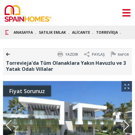
ANASAYFA
SATILIK EMLAK
ALİCANTE
TORREVİEJA
TORRE
YAZDIR
PAYLAŞ
RAPOR
Torrevieja'da Tüm Olanaklara Yakın Havuzlu ve 3
Yatak Odalı Villalar
Fiyat Sorunuz