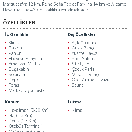
Marquesa'ya 12 km, Reina Sofia Tabiat Parkı'na 14 km ve Alicante
Havalimanı'na 42 km uzaklıkta yer almaktadır.
ÖZELLİKLER
İç Özellikler
Dış Özellikler
Klima
Açık Otopark
Balkon
Ortak Bahçe
Panjur
Yüzme Havuzu
Ebeveyn Banyosu
Spor Salonu
Amerikan Mutfak
Site İçinde
Duşakabin
Çocuk Parkı
Solaryum
Müstakil Bahçe
Depo
Özel Yüzme Havuzu
Teras
Sauna
Merkezi Uydu Sistemi
Konum
Isıtma
Havalimanı (0-50 Km)
Klima
Plaj (1-5 Km)
Deniz (1-5 Km)
Otobüs Terminali
Mağaza ve Alışveriş