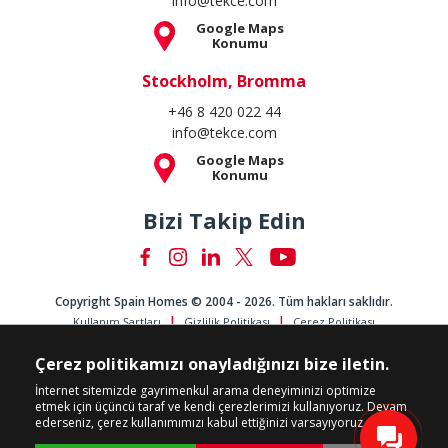
info@tekce.com
Google Maps
Konumu
Stockholm, Bromma
+46 8 420 022 44
info@tekce.com
Google Maps
Konumu
Bizi Takip Edin
Copyright Spain Homes © 2004 - 2026. Tüm hakları saklıdır.
Kullanım Şartları
Gizlilik Politikası
Çerez Politikası
Çerez politikamızı onayladığınızı bize iletin.
İnternet sitemizde gayrimenkul arama deneyiminizi optimize
etmek için üçüncü taraf ve kendi çerezlerimizi kullanıyoruz. Devam
ederseniz, çerez kullanımımızı kabul ettiğinizi varsayıyoruz.