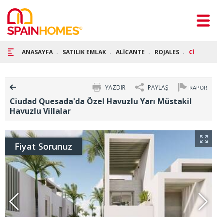
ANASAYFA
SATILIK EMLAK
ALİCANTE
ROJALES
CİUDAD Q
YAZDIR
PAYLAŞ
RAPOR
Ciudad Quesada'da Özel Havuzlu Yarı Müstakil
Havuzlu Villalar
Fiyat Sorunuz