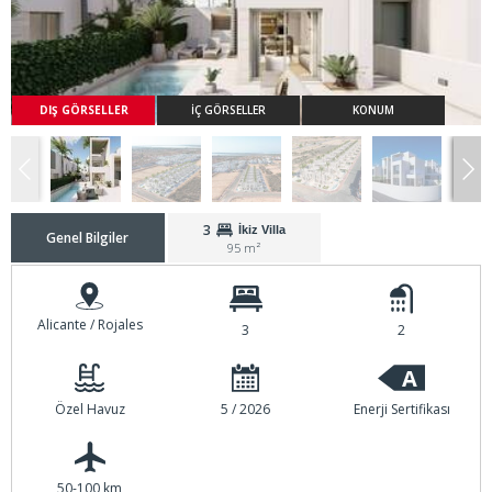
DIŞ GÖRSELLER
İÇ GÖRSELLER
KONUM
3
İkiz Villa
Genel Bilgiler
95 m²
Alicante / Rojales
3
2
A
Özel Havuz
5 / 2026
Enerji Sertifikası
50-100 km