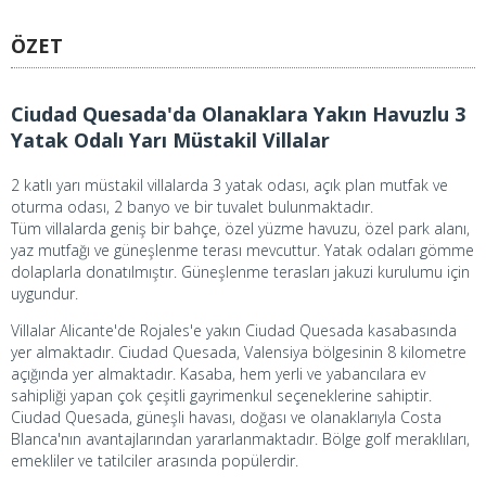
ÖZET
Ciudad Quesada'da Olanaklara Yakın Havuzlu 3
Yatak Odalı Yarı Müstakil Villalar
2 katlı yarı müstakil villalarda 3 yatak odası, açık plan mutfak ve
oturma odası, 2 banyo ve bir tuvalet bulunmaktadır.
Tüm villalarda geniş bir bahçe, özel yüzme havuzu, özel park alanı,
yaz mutfağı ve güneşlenme terası mevcuttur. Yatak odaları gömme
dolaplarla donatılmıştır. Güneşlenme terasları jakuzi kurulumu için
uygundur.
Villalar Alicante'de Rojales'e yakın Ciudad Quesada kasabasında
yer almaktadır. Ciudad Quesada, Valensiya bölgesinin 8 kilometre
açığında yer almaktadır. Kasaba, hem yerli ve yabancılara ev
sahipliği yapan çok çeşitli gayrimenkul seçeneklerine sahiptir.
Ciudad Quesada, güneşli havası, doğası ve olanaklarıyla Costa
Blanca'nın avantajlarından yararlanmaktadır. Bölge golf meraklıları,
emekliler ve tatilciler arasında popülerdir.