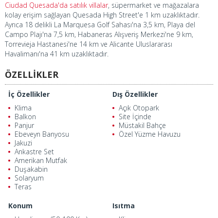
Ciudad Quesada'da satılık villalar
, süpermarket ve mağazalara
kolay erişim sağlayan Quesada High Street'e 1 km uzaklıktadır.
Ayrıca 18 delikli La Marquesa Golf Sahası'na 3,5 km, Playa del
Campo Plajı'na 7,5 km, Habaneras Alışveriş Merkezi'ne 9 km,
Torrevieja Hastanesi'ne 14 km ve Alicante Uluslararası
Havalimanı'na 41 km uzaklıktadır.
ÖZELLİKLER
İç Özellikler
Dış Özellikler
Klima
Açık Otopark
Balkon
Site İçinde
Panjur
Müstakil Bahçe
Ebeveyn Banyosu
Özel Yüzme Havuzu
Jakuzi
Ankastre Set
Amerikan Mutfak
Duşakabin
Solaryum
Teras
Konum
Isıtma