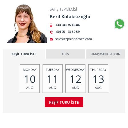
SATIŞ TEMSİLCİSİ
Beril Kulaksızoğlu
+34 683 45 86 86
+34 951 23 59 59
sales@spainhomes.com
KEŞİF TURU İSTE
OFİS
DANIŞMANA SORUN
MONDAY
TUESDAY
WEDNESDAY
THURSDAY
10
11
12
13
AUG
AUG
AUG
AUG