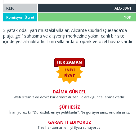
REF.
ALC-0961
Komisyon Ücreti
YOK
3 yatak odalı yarı müstakil villalar, Alicante Ciudad Quesada'da
plaja, golf sahasına ve alışveriş merkezine yakın, canlı bir site
içinde yer almaktadır. Tüm villalarda otopark ve özel havuz vardır.
HER ZAMAN
EN İYİ
FİYAT
DAİMA GÜNCEL
Web sitemiz ve döviz kurlarımız düzenli olarak güncellenmektedir.
ŞÜPHESİZ
İnanıyoruz ki, “Dürüstlük en iyi politikadır”. Ne görüyorsanız onu alırsınız.
GARANTİ EDİYORUZ
Size her zaman en iyi fiyatı sunuyoruz.