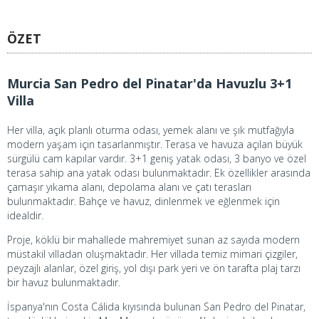
ÖZET
Murcia San Pedro del Pinatar'da Havuzlu 3+1
Villa
Her villa, açık planlı oturma odası, yemek alanı ve şık mutfağıyla
modern yaşam için tasarlanmıştır. Terasa ve havuza açılan büyük
sürgülü cam kapılar vardır. 3+1 geniş yatak odası, 3 banyo ve özel
terasa sahip ana yatak odası bulunmaktadır. Ek özellikler arasında
çamaşır yıkama alanı, depolama alanı ve çatı terasları
bulunmaktadır. Bahçe ve havuz, dinlenmek ve eğlenmek için
idealdir.
Proje, köklü bir mahallede mahremiyet sunan az sayıda modern
müstakil villadan oluşmaktadır. Her villada temiz mimari çizgiler,
peyzajlı alanlar, özel giriş, yol dışı park yeri ve ön tarafta plaj tarzı
bir havuz bulunmaktadır.
İspanya'nın Costa Cálida kıyısında bulunan San Pedro del Pinatar,