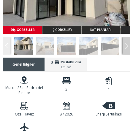
DIŞ GÖRSELLER
İÇ GÖRSELLER
KAT PLANLARI
3
Müstakil Villa
Genel Bilgiler
121 m²
Murcia / San Pedro del
3
4
Pinatar
B
Özel Havuz
8 / 2026
Enerji Sertifikası