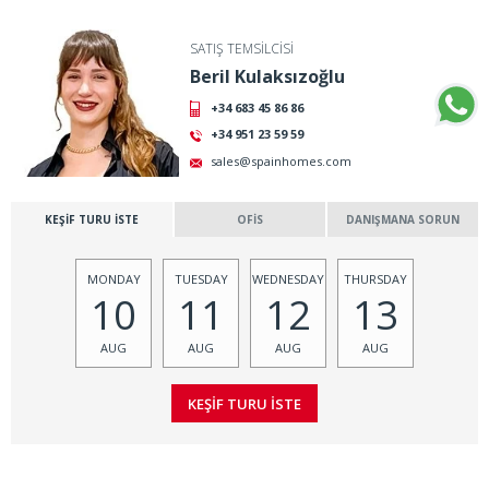
SATIŞ TEMSİLCİSİ
Beril Kulaksızoğlu
+34 683 45 86 86
+34 951 23 59 59
sales@spainhomes.com
KEŞİF TURU İSTE
OFİS
DANIŞMANA SORUN
MONDAY
TUESDAY
WEDNESDAY
THURSDAY
10
11
12
13
AUG
AUG
AUG
AUG