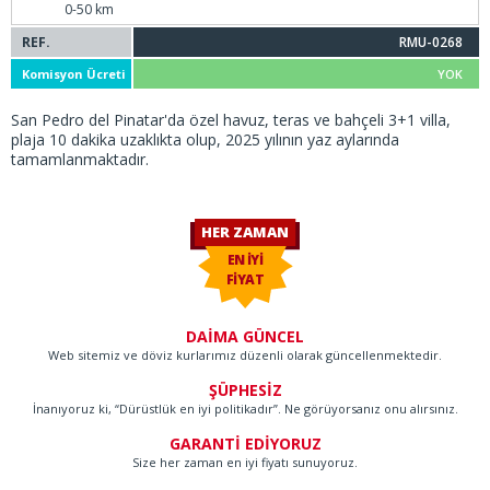
0-50 km
REF.
RMU-0268
Komisyon Ücreti
YOK
San Pedro del Pinatar'da özel havuz, teras ve bahçeli 3+1 villa,
plaja 10 dakika uzaklıkta olup, 2025 yılının yaz aylarında
tamamlanmaktadır.
HER ZAMAN
EN İYİ
FİYAT
DAİMA GÜNCEL
Web sitemiz ve döviz kurlarımız düzenli olarak güncellenmektedir.
ŞÜPHESİZ
İnanıyoruz ki, “Dürüstlük en iyi politikadır”. Ne görüyorsanız onu alırsınız.
GARANTİ EDİYORUZ
Size her zaman en iyi fiyatı sunuyoruz.