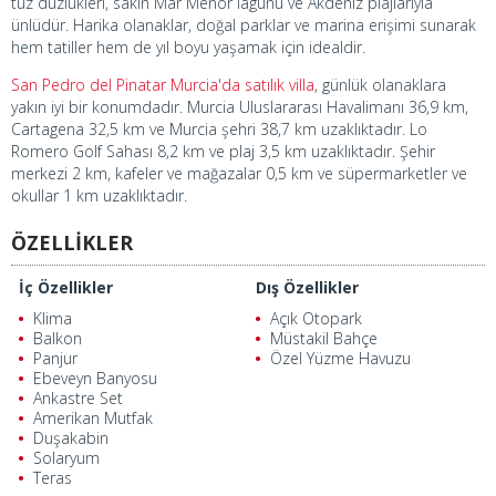
tuz düzlükleri, sakin Mar Menor lagünü ve Akdeniz plajlarıyla
ünlüdür. Harika olanaklar, doğal parklar ve marina erişimi sunarak
hem tatiller hem de yıl boyu yaşamak için idealdir.
San Pedro del Pinatar Murcia'da satılık villa
, günlük olanaklara
yakın iyi bir konumdadır. Murcia Uluslararası Havalimanı 36,9 km,
Cartagena 32,5 km ve Murcia şehri 38,7 km uzaklıktadır. Lo
Romero Golf Sahası 8,2 km ve plaj 3,5 km uzaklıktadır. Şehir
merkezi 2 km, kafeler ve mağazalar 0,5 km ve süpermarketler ve
okullar 1 km uzaklıktadır.
ÖZELLİKLER
İç Özellikler
Dış Özellikler
Klima
Açık Otopark
Balkon
Müstakil Bahçe
Panjur
Özel Yüzme Havuzu
Ebeveyn Banyosu
Ankastre Set
Amerikan Mutfak
Duşakabin
Solaryum
Teras