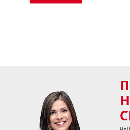
П
С
НАШ