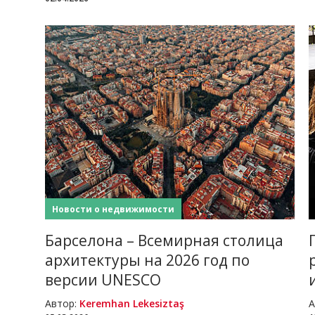
Новости о недвижимости
в
Барселона – Всемирная столица
архитектуры на 2026 год по
версии UNESCO
Автор:
Keremhan Lekesiztaş
А