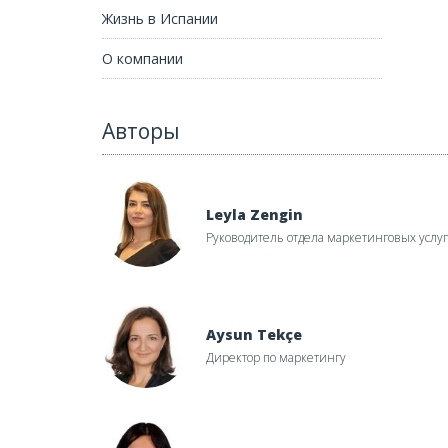
Жизнь в Испании
О компании
Авторы
Leyla Zengin
Руководитель отдела маркетинговых услуг
ния
ова к туристическому сезону: новые рейсы Wizz 
Aysun Tekçe
Директор по маркетингу