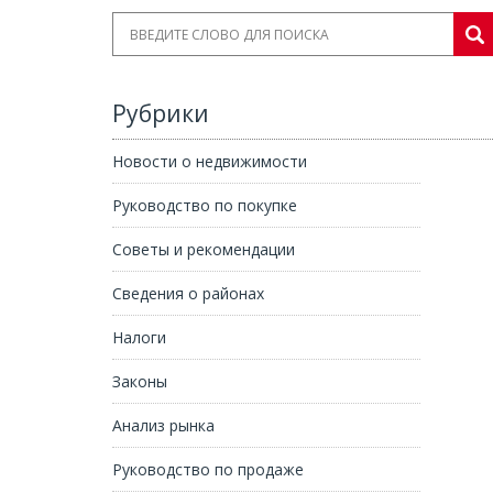
Рубрики
Новости о недвижимости
Руководство по покупке
Советы и рекомендации
Сведения о районах
Налоги
и
а – абсолютный лидер Испании по Голубым флаг
Законы
Анализ рынка
Руководство по продаже