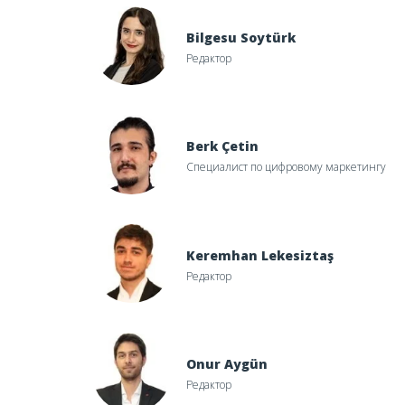
Bilgesu Soytürk
Редактор
Berk Çetin
Специалист по цифровому маркетингу
Keremhan Lekesiztaş
Редактор
6 год по версии UNESCO
 Испании: руководство для жителей-иностранце
Onur Aygün
Редактор