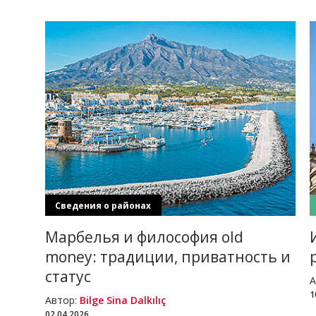
Сведения о районах
Марбелья и философия old
money: традиции, приватность и
статус
А
1
Автор:
Bilge Sina Dalkılıç
02.04.2026