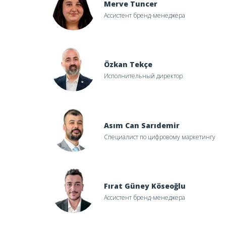
Merve Tuncer
Ассистент бренд-менеджера
Özkan Tekçe
Исполнительный директор
Asım Can Sarıdemir
Специалист по цифровому маркетингу
ость и статус
идер экономического роста Европы в 2026 году
Fırat Güney Köseoğlu
Ассистент бренд-менеджера