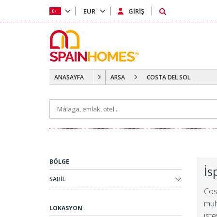
EUR
GİRİŞ
ANASAYFA
ARSA
COSTA DEL SOL
BÖLGE
İs
SAHİL
Cost
muh
LOKASYON
ist