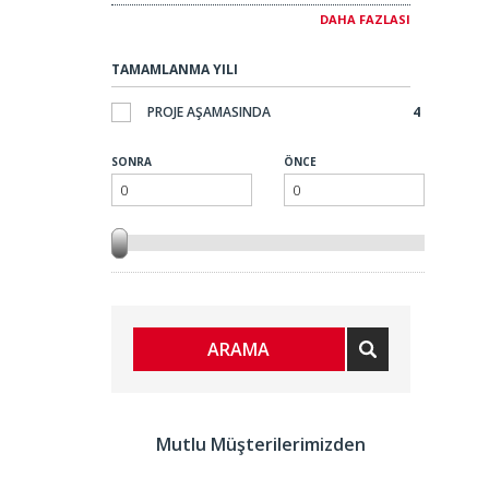
Bar / Restoran
4
DAHA FAZLASI
Kuzey Doğu
3
TAMAMLANMA YILI
Güney Batı
3
PROJE AŞAMASINDA
4
Güney Doğu
4
SONRA
ÖNCE
ARAMA
Mutlu Müşterilerimizden