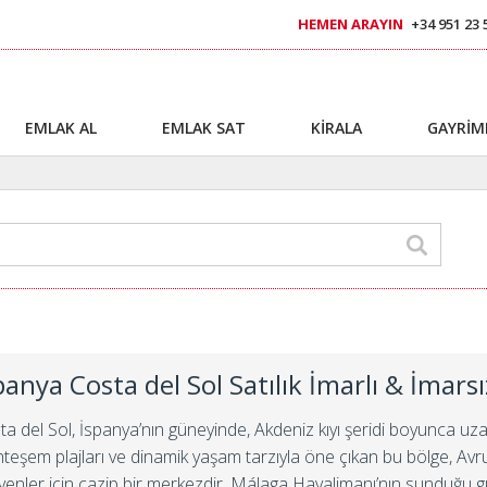
HEMEN ARAYIN
+34 951 23 
EMLAK AL
EMLAK SAT
KİRALA
GAYRİM
panya Costa del Sol Satılık İmarlı & İmarsız
a del Sol, İspanya’nın güneyinde, Akdeniz kıyı şeridi boyunca uzana
teşem plajları ve dinamik yaşam tarzıyla öne çıkan bu bölge, A
eyenler için cazip bir merkezdir. Málaga Havalimanı’nın sunduğu gü