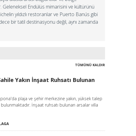
lar. Geleneksel Endülüs mimarisini ve kültürünü
helin yıldızlı restoranlar ve Puerto Banús gibi
sadece bir tatil destinasyonu değil, aynı zamanda
sinde, hem yaşam tarzı odaklı alıcılar hem de
l sunar. Turizm ve gayrimenkul sektörlerinin
yaratır. Geniş ölçekli projeler planlayan
itli büyüklük ve konumdaki seçenekleriyle
TÜMÜNÜ KALDIR
a da kazançlı bir yatırım yapmak istiyorsanız,
rım sunar.
ahile Yakın İnşaat Ruhsatı Bulunan
pona'da plaja ve şehir merkezine yakın, yüksek talep
zde Avrupa’nın en hareketli gayrimenkul ve
ulunmaktadır. İnşaat ruhsatı bulunan arsalar villa
miş altyapı ve küresel cazibenin nadir bir
larını kendine çekmektedir.
LAGA
elona gibi büyük şehirlere uzanan hızlı tren
l tatiller için idealdir. Bu ulaşım kolaylığı ve