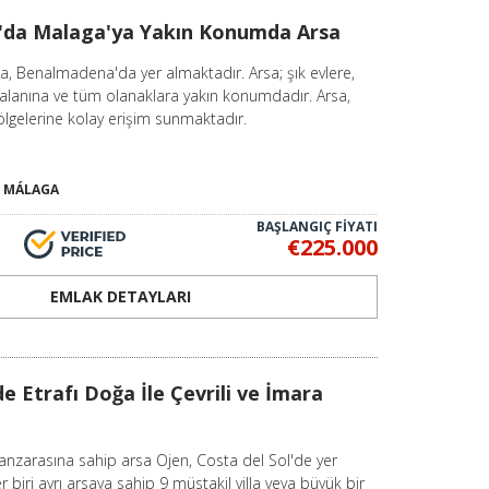
da Malaga'ya Yakın Konumda Arsa
kalkınma odaklı yatırımlara kadar birçok farklı
, Benalmadena'da yer almaktadır. Arsa; şık evlere,
dan tarım arazisine, golf sahası cepheli
n alanına ve tüm olanaklara yakın konumdadır. Arsa,
ar.
ölgelerine kolay erişim sunmaktadır.
jeleri için idealdir. Bölgede, Marbella lüks
ern aile evleriyle dikkat çeker.
-
MÁLAGA
eyen yatırımcılar, özellikle Casares gibi iç
BAŞLANGIÇ FİYATI
r bulabilirler.
€225.000
ki arsalar büyük talep görmektedir. Bu arsalar,
EMLAK DETAYLARI
eliyle dikkat çeker.
atlarına kadar geniş bir yelpaze sunan
Costa del
e Etrafı Doğa İle Çevrili ve İmara
 kitleye hitap eder. Villalara göre daha
 konumlarıyla yüksek kira geliri ve değer artışı
arasına sahip arsa Ojen, Costa del Sol'de yer
ık daireleriyle öne çıkarken, Marbella lüks
r biri ayrı arsaya sahip 9 müstakil villa veya büyük bir