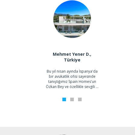
Cata P. & Koray O.
Mehmet Yener D.,
Türkiye
Bu yıl nisan ayında İspanya'da
te
bir avukatlık ofisi sayesinde
y
tanıştığımız Spain Homes'un
Goog
Özkan Bey ve özellikle sevgili ...
1
2
3