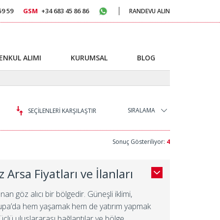
59 59
GSM
+34 683 45 86 86
RANDEVU ALIN
ENKUL ALIMI
KURUMSAL
BLOG
SIRALAMA
SEÇİLENLERİ KARŞILAŞTIR
Sonuç Gösteriliyor:
4
 Arsa Fiyatları ve İlanları
n göz alıcı bir bölgedir. Güneşli iklimi,
vrupa’da hem yaşamak hem de yatırım yapmak
çlü uluslararası bağlantılar ve bölge