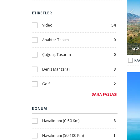
olan
ETİKETLER
Cos
Müst
Video
54
tar
Anahtar Teslim
0
kal
üze
AGP
Çağdaş Tasarım
0
pres
KAR
Cos
Deniz Manzaralı
3
Canl
Golf
2
stra
DAHA FAZLASI
seçe
İkinci El
1
ara
KONUM
İndirimli
0
İste
Havalimanı (0-50 Km)
3
yüks
Kampanyalar
0
bölg
Havalimanı (50-100 Km)
1