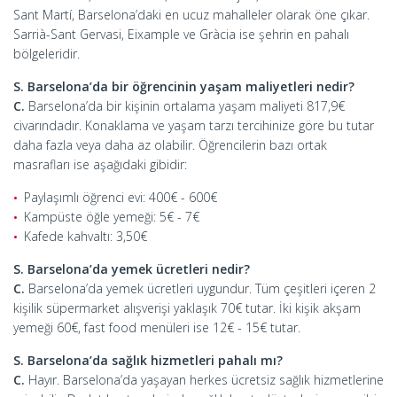
Sant Martí, Barselona’daki en ucuz mahalleler olarak öne çıkar.
Sarrià-Sant Gervasi, Eixample ve Gràcia ise şehrin en pahalı
bölgeleridir.
S. Barselona’da bir öğrencinin yaşam maliyetleri nedir?
C.
Barselona’da bir kişinin ortalama yaşam maliyeti 817,9€
civarındadır. Konaklama ve yaşam tarzı tercihinize göre bu tutar
daha fazla veya daha az olabilir. Öğrencilerin bazı ortak
masrafları ise aşağıdaki gibidir:
Paylaşımlı öğrenci evi: 400€ - 600€
Kampüste öğle yemeği: 5€ - 7€
Kafede kahvaltı: 3,50€
S. Barselona’da yemek ücretleri nedir?
C.
Barselona’da yemek ücretleri uygundur. Tüm çeşitleri içeren 2
kişilik süpermarket alışverişi yaklaşık 70€ tutar. İki kişik akşam
yemeği 60€, fast food menüleri ise 12€ - 15€ tutar.
S. Barselona’da sağlık hizmetleri pahalı mı?
C.
Hayır. Barselona’da yaşayan herkes ücretsiz sağlık hizmetlerine