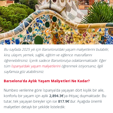
Bu sayfada 2025 yılı için Barselona’daki yaşam maliyetlerini bulabilir,
kira, ulaşım, yemek, sağlık, eğitim ve eğlence masraflarını
öğrenebilirsiniz. İçerik sadece Barselona’ya odaklanmaktadır. Eğer
tüm
İspanya’daki yaşam maliyetlerini
öğrenmek istiyorsanız, ilgili
sayfamıza göz atabilirsiniz.
Barselona’da Aylık Yaşam Maliyetleri Ne Kadar?
Numbeo verilerine göre İspanya’da yaşayan dört kişilik bir aile,
konforlu bir yaşam için aylık
2,894.3€
’ya ihtiyaç duymaktadır. Bu
tutar, tek yaşayan bireyler için ise
817.9€
’dur. Aşağıda önemli
maliyetleri detaylı bir şekilde listeledik: