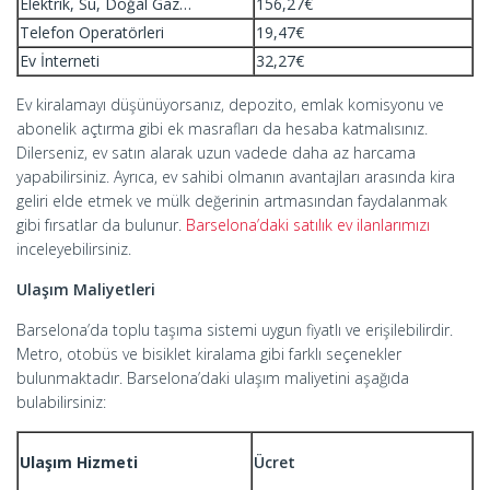
Elektrik, Su, Doğal Gaz…
156,27€
Telefon Operatörleri
19,47€
Ev İnterneti
32,27€
Ev kiralamayı düşünüyorsanız, depozito, emlak komisyonu ve
abonelik açtırma gibi ek masrafları da hesaba katmalısınız.
Dilerseniz, ev satın alarak uzun vadede daha az harcama
yapabilirsiniz. Ayrıca, ev sahibi olmanın avantajları arasında kira
geliri elde etmek ve mülk değerinin artmasından faydalanmak
gibi fırsatlar da bulunur.
Barselona’daki satılık ev ilanlarımızı
inceleyebilirsiniz.
Ulaşım Maliyetleri
Barselona’da toplu taşıma sistemi uygun fiyatlı ve erişilebilirdir.
Metro, otobüs ve bisiklet kiralama gibi farklı seçenekler
bulunmaktadır. Barselona’daki ulaşım maliyetini aşağıda
bulabilirsiniz:
Ulaşım Hizmeti
Ücret