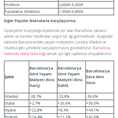
Profesör
2,660€-9,200€
Pazarlama Direktörü
1,990€-6,890€
Diğer Popüler Noktalarla Karşılaştırma
İspanya’nın kuzeydoğu kıyılarında yer alan Barselona, yabancı
aileler ve turistler tarafından yoğun bir ilgi görmektedir. Aşağıdaki
tabloda Barselona’daki yaşam maliyetinin Londra, Madrid ve
İstanbul gibi şehirlerle karşılaştırmasını görebilirsiniz.
Barselona
hakkında daha fazla bilgi
almak için ilgili sayfamızı okuyabilirsiniz.
Barcelona'ya
Barcelona'ya
Barcelona'ya
Göre Yaşam
Göre Yaşam
Şehir
Göre Alım
Maliyeti (Kira
Maliyeti (Kira
Gücü
Hariç)
Dahil)
İstanbul
-28,7%
-33,8%
-36,0%
Dubai
+2,7%
+20,6%
+50,0%
Viyana
+22,8%
+8,3%
+44,1%
Brüksel
+24,4%
+11,1%
+42,0%