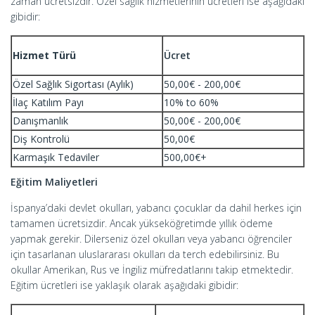
zaman ücretsizdir. Özel sağlık hizmetlerinin ücretleri ise aşağıdaki
gibidir:
Hizmet Türü
Ücret
Özel Sağlık Sigortası (Aylık)
50,00€ - 200,00€
İlaç Katılım Payı
10% to 60%
Danışmanlık
50,00€ - 200,00€
Diş Kontrolü
50,00€
Karmaşık Tedaviler
500,00€+
Eğitim Maliyetleri
İspanya’daki devlet okulları, yabancı çocuklar da dahil herkes için
tamamen ücretsizdir. Ancak yükseköğretimde yıllık ödeme
yapmak gerekir. Dilerseniz özel okulları veya yabancı öğrenciler
için tasarlanan uluslararası okulları da terch edebilirsiniz. Bu
okullar Amerikan, Rus ve İngiliz müfredatlarını takip etmektedir.
Eğitim ücretleri ise yaklaşık olarak aşağıdaki gibidir: