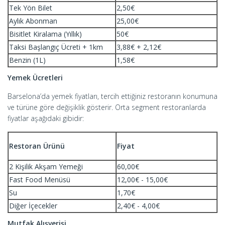
Tek Yön Bilet
2,50€
Aylık Abonman
25,00€
Bisitlet Kiralama (Yıllık)
50€
Taksi Başlangıç Ücreti + 1km
3,88€ + 2,12€
Benzin (1L)
1,58€
Yemek Ücretleri
Barselona’da yemek fiyatları, tercih ettiğiniz restoranın konumuna
ve türüne göre değişiklik gösterir. Orta segment restoranlarda
fiyatlar aşağıdaki gibidir:
Restoran Ürünü
Fiyat
2 Kişilik Akşam Yemeği
60,00€
Fast Food Menüsü
12,00€ - 15,00€
Su
1,70€
Diğer İçecekler
2,40€ - 4,00€
Mutfak Alışverişi