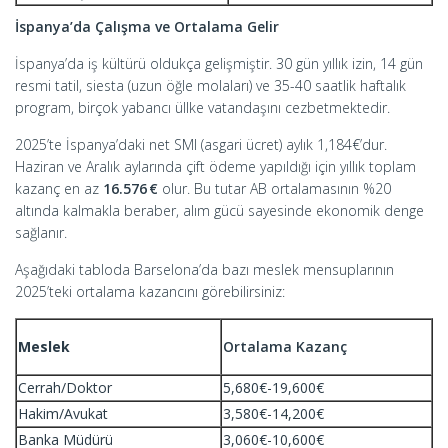
İspanya’da Çalışma ve Ortalama Gelir
İspanya’da iş kültürü oldukça gelişmiştir. 30 gün yıllık izin, 14 gün
resmi tatil, siesta (uzun öğle molaları) ve 35-40 saatlik haftalık
program, birçok yabancı üllke vatandaşını cezbetmektedir.
2025’te İspanya’daki net SMI (asgari ücret) aylık 1,184€’dur.
Haziran ve Aralık aylarında çift ödeme yapıldığı için yıllık toplam
kazanç en az
16.576 €
olur. Bu tutar AB ortalamasının %20
altında kalmakla beraber, alım gücü sayesinde ekonomik denge
sağlanır.
Aşağıdaki tabloda Barselona’da bazı meslek mensuplarının
2025’teki ortalama kazancını görebilirsiniz:
Meslek
Ortalama Kazanç
Cerrah/Doktor
5,680€-19,600€
Hakim/Avukat
3,580€-14,200€
Banka Müdürü
3,060€-10,600€