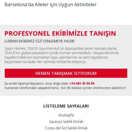
Barselona'da Aileler için Uygun Aktiviteler
PROFESYONEL EKİBİMİZLE TANIŞIN
UZMAN EKİBİMİZ SİZİ DİNLEMEYE HAZIR
Spain Homes, TEKCE Gayrimenkul'ün İspanya’daki yerel markası olarak,
TEKCE’nin global ekosistemi içinde hizmet vermektedir. Müşterilerimize
hayallerindeki evi bulmaktan tapu işlemlerine ve yeni hayatlarına
başlamalarına kadar her adımda rehberlik ediyoruz.
HEMEN TANIŞMAK İSTİYORUM
Şu anda İspanya'daysanız, bize doğrudan
+34 683 45 86 86
numaralı telefondan ulaşabilirsiniz. Sizi 30 dakika içinde otelinizden alabiliriz!
LİSTELEME SAYFALARI
Anasayfa
İspanya Satılık Emlak
Costa del Sol Satılık Emlak