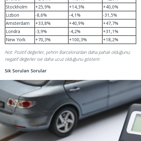
Stockholm
+25,9%
+14,3%
+40,0%
Lizbon
-8,6%
-4,1%
-31,5%
Amsterdam
+33,8%
+40,9%
+47,7%
Londra
-3,9%
-4,2%
+31,1%
New York
+70,3%
+100,3%
+18,2%
Not: Pozitif değerler, şehrin Barcelona’dan daha pahalı olduğunu;
negatif değerler ise daha ucuz olduğunu gösterir.
Sık Sorulan Sorular