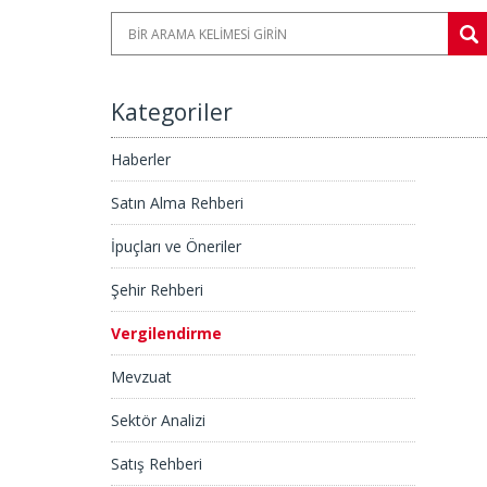
Kategoriler
Haberler
Satın Alma Rehberi
İpuçları ve Öneriler
Şehir Rehberi
Vergilendirme
Emlak Aldığımda Kendi Ülkemde Vergi Ödeyecek Miy
Mevzuat
Sektör Analizi
Satış Rehberi