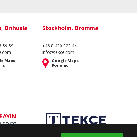
e, Orihuela
Stockholm, Bromma
3 59 59
+46 8 420 022 44
e.com
info@tekce.com
le Maps
Google Maps
mu
Konumu
RAYIN
3 59 59