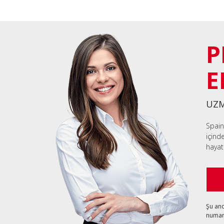
P
E
UZM
Spain
içind
hayat
Şu an
numara