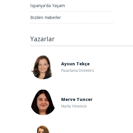
İspanya'da Yaşam
Bizden Haberler
Yazarlar
Aysun Tekçe
Pazarlama Direktörü
rmaye Kazanç Vergisi ve Plusvalía Vergisi
Merve Tuncer
Marka Yöneticisi