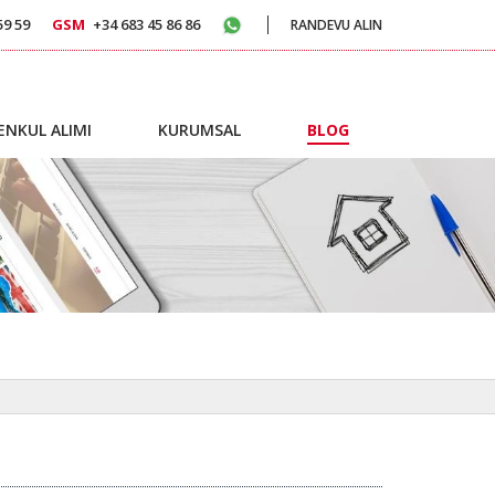
59 59
GSM
+34 683 45 86 86
RANDEVU ALIN
ENKUL ALIMI
KURUMSAL
BLOG