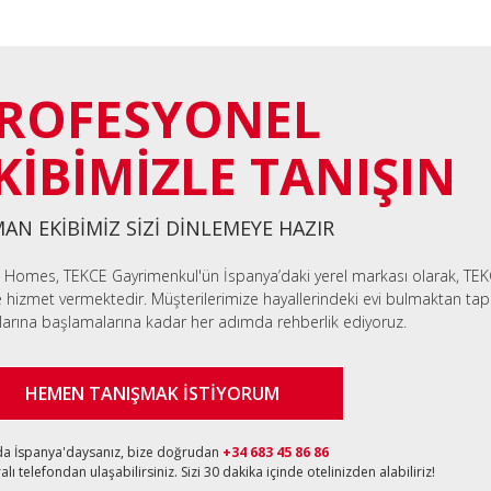
ROFESYONEL
KİBİMİZLE TANIŞIN
AN EKİBİMİZ SİZİ DİNLEMEYE HAZIR
 Homes, TEKCE Gayrimenkul'ün İspanya’daki yerel markası olarak, TEK
e hizmet vermektedir. Müşterilerimize hayallerindeki evi bulmaktan tapu
larına başlamalarına kadar her adımda rehberlik ediyoruz.
HEMEN TANIŞMAK İSTİYORUM
da İspanya'daysanız, bize doğrudan
+34 683 45 86 86
lı telefondan ulaşabilirsiniz. Sizi 30 dakika içinde otelinizden alabiliriz!