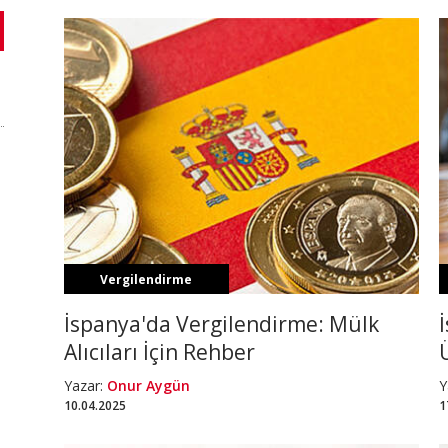
Vergilendirme
im?
İspanya'da Vergilendirme: Mülk
Alıcıları İçin Rehber
Yazar:
Onur Aygün
Y
10.04.2025
1