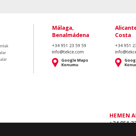
Málaga,
Alicant
Benalmádena
Costa
+34 951 23 59 59
+34 951 2
Emlak
info@tekce.com
info@tekc
alar
salar
Google Maps
Goog
Konumu
Konu
HEMEN A
+34 951 2