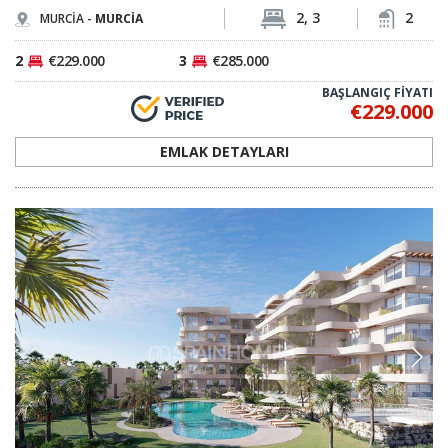
2, 3
2
MURCİA -
MURCİA
2
€229.000
3
€285.000
BAŞLANGIÇ FİYATI
€229.000
EMLAK DETAYLARI