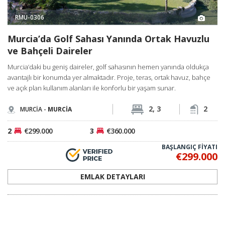
RMU-0306
Murcia’da Golf Sahası Yanında Ortak Havuzlu
ve Bahçeli Daireler
Murcia’daki bu geniş daireler, golf sahasının hemen yanında oldukça
avantajlı bir konumda yer almaktadır. Proje, teras, ortak havuz, bahçe
ve açık plan kullanım alanları ile konforlu bir yaşam sunar.
2, 3
2
MURCİA -
MURCİA
2
€299.000
3
€360.000
BAŞLANGIÇ FİYATI
€299.000
EMLAK DETAYLARI