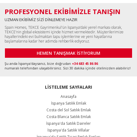
PROFESYONEL EKİBİMİZLE TANIŞIN
UZMAN EKİBİMİZ SİZİ DİNLEMEYE HAZIR
Spain Homes, TEKCE Gayrimenkul'ün İspanya’daki yerel markası olarak,
TEKCE’nin global ekosistemi içinde hizmet vermektedir. Müşterilerimize
hayallerindeki evi bulmaktan tapu işlemlerine ve yeni hayatlarına
başlamalarına kadar her adımda rehberlik ediyoruz.
HEMEN TANIŞMAK İSTİYORUM
Şu anda İspanya'daysanız, bize doğrudan
+34 683 45 86 86
numaralı telefondan ulaşabilirsiniz. Sizi 30 dakika içinde otelinizden alabiliriz!
LİSTELEME SAYFALARI
Anasayfa
İspanya Satılık Emlak
Costa del Sol Satılık Emlak
Costa Blanca Satılık Emlak
İspanya'da Satılık Daireler
İspanya'da Satılık Villalar
İspanya'da Satılık Ticari Emlak İlanları