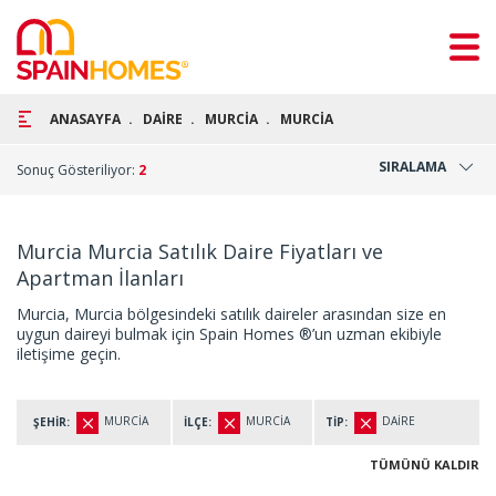
ANASAYFA
DAİRE
MURCİA
MURCİA
SIRALAMA
Sonuç Gösteriliyor:
2
Murcia Murcia Satılık Daire Fiyatları ve
Apartman İlanları
Murcia, Murcia bölgesindeki satılık daireler arasından size en
uygun daireyi bulmak için Spain Homes ®’un uzman ekibiyle
iletişime geçin.
MURCİA
MURCİA
DAİRE
ŞEHİR:
İLÇE:
TİP:
TÜMÜNÜ KALDIR