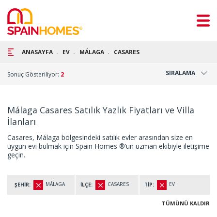
ANASAYFA
EV
MÁLAGA
CASARES
SIRALAMA
Sonuç Gösteriliyor:
2
Málaga Casares Satılık Yazlık Fiyatları ve Villa
İlanları
Casares, Málaga bölgesindeki satılık evler arasından size en
uygun evi bulmak için Spain Homes ®’un uzman ekibiyle iletişime
geçin.
MÁLAGA
CASARES
EV
ŞEHİR:
İLÇE:
TİP:
TÜMÜNÜ KALDIR