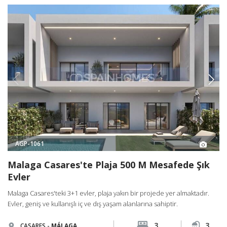
AGP-1061
Malaga Casares'te Plaja 500 M Mesafede Şık
Evler
Malaga Casares'teki 3+1 evler, plaja yakın bir projede yer almaktadır.
Evler, geniş ve kullanışlı iç ve dış yaşam alanlarına sahiptir.
3
3
CASARES -
MÁLAGA