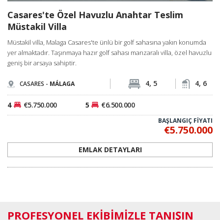
Casares'te Özel Havuzlu Anahtar Teslim
Müstakil Villa
Müstakil villa, Malaga Casares'te ünlü bir golf sahasına yakın konumda
yer almaktadır. Taşınmaya hazır golf sahası manzaralı villa, özel havuzlu
geniş bir arsaya sahiptir.
4, 5
4, 6
CASARES -
MÁLAGA
4
€5.750.000
5
€6.500.000
BAŞLANGIÇ FİYATI
€5.750.000
EMLAK DETAYLARI
PROFESYONEL EKİBİMİZLE TANIŞIN