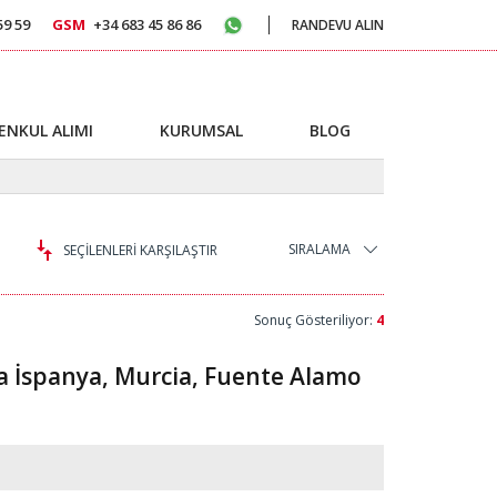
59 59
GSM
+34 683 45 86 86
RANDEVU ALIN
ENKUL ALIMI
KURUMSAL
BLOG
SIRALAMA
SEÇİLENLERİ KARŞILAŞTIR
Sonuç Gösteriliyor:
4
da İspanya, Murcia, Fuente Alamo