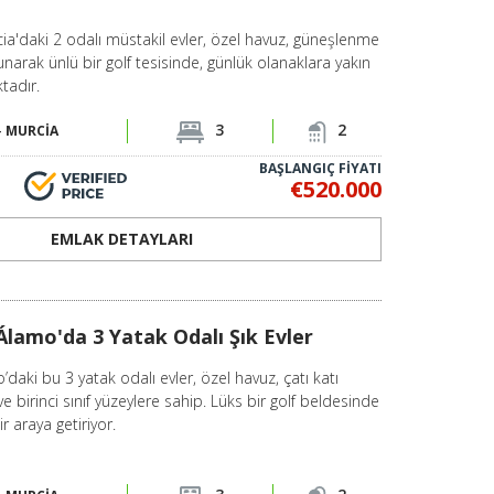
a'daki 2 odalı müstakil evler, özel havuz, güneşlenme
narak ünlü bir golf tesisinde, günlük olanaklara yakın
tadır.
3
2
-
MURCİA
BAŞLANGIÇ FİYATI
€520.000
EMLAK DETAYLARI
Álamo'da 3 Yatak Odalı Şık Evler
aki bu 3 yatak odalı evler, özel havuz, çatı katı
 birinci sınıf yüzeylere sahip. Lüks bir golf beldesinde
r araya getiriyor.