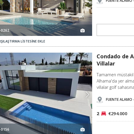
FUENTE ALAMO 
-0262
ŞILAŞTIRMA LİSTESİNE EKLE
Condado De Alhama'da Bungalov Tipinde Havuzlu Villalar 3
Condado de A
Villalar
Tamamen müstakil v
Alhama'da yer almakt
villalar golf sahas
FUENTE ALAMO 
2
€294.000
-0156