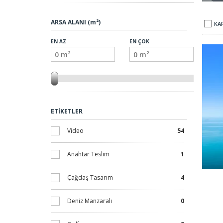
ARSA ALANI (m²)
KAR
EN AZ
EN ÇOK
ETİKETLER
Video
54
Anahtar Teslim
1
Çağdaş Tasarım
4
Deniz Manzaralı
0