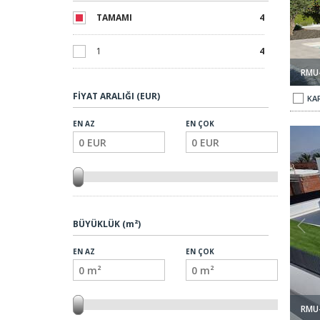
TAMAMI
4
1
4
RMU
FİYAT ARALIĞI (EUR)
KAR
EN AZ
EN ÇOK
vuzlu Villalar 1
Condado De Alhama'da Bungalov Tipinde Havuzlu Villalar 2
BÜYÜKLÜK (m²)
EN AZ
EN ÇOK
RMU