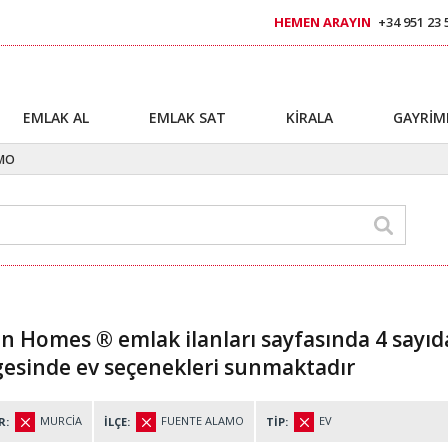
HEMEN ARAYIN
+34 951 23 
EMLAK AL
EMLAK SAT
KİRALA
GAYRİM
AMO
n Homes ® emlak ilanları sayfasında 4 sayı
gesinde ev seçenekleri sunmaktadır
MURCİA
FUENTE ALAMO
EV
R:
İLÇE:
TİP: