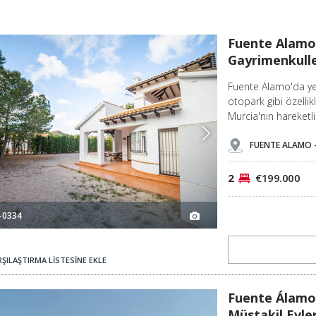
uller 2
Fuente Alamo Murcia'da Ortak Havuzlu Büyüleyici Gayrimenkuller 3
Fuente Alamo 
Gayrimenkull
Fuente Alamo'da yer
otopark gibi özellik
Murcia'nın hareketli
FUENTE ALAMO 
2
€199.000
-0334
ŞILAŞTIRMA LİSTESİNE EKLE
er 2
Fuente Álamo'da Havuzlu ve Güneşlenme Teraslı Müstakil Evler 3
Fuente Álamo
Müstakil Evle