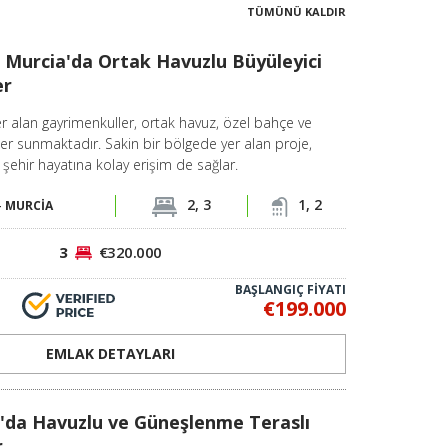
TÜMÜNÜ KALDIR
Murcia'da Ortak Havuzlu Büyüleyici
er
 alan gayrimenkuller, ortak havuz, özel bahçe ve
ler sunmaktadır. Sakin bir bölgede yer alan proje,
 şehir hayatına kolay erişim de sağlar.
2, 3
1, 2
-
MURCİA
3
€320.000
BAŞLANGIÇ FİYATI
€199.000
EMLAK DETAYLARI
'da Havuzlu ve Güneşlenme Teraslı
r