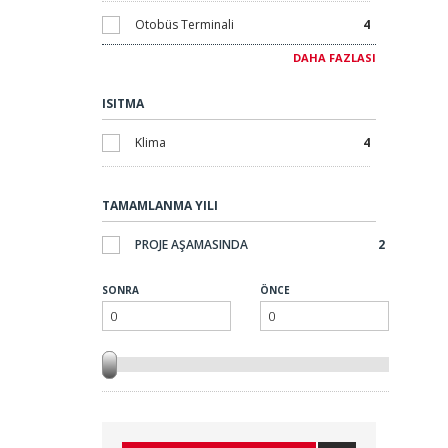
Otobüs Terminali
4
DAHA FAZLASI
Mağaza ve Alışveriş Merkezi
4
ISITMA
Bar / Restoran
4
Klima
4
TAMAMLANMA YILI
PROJE AŞAMASINDA
2
SONRA
ÖNCE