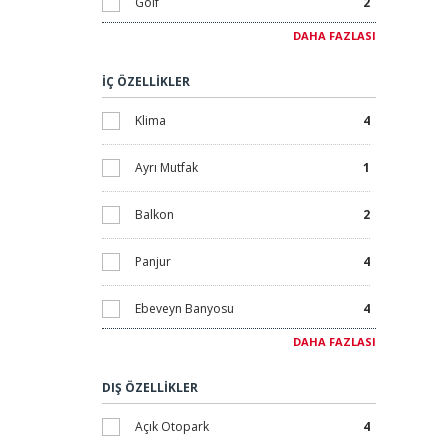
Golf
2
DAHA FAZLASI
İkinci El
0
İÇ ÖZELLİKLER
İndirimli
0
Klima
4
Kampanyalar
0
Ayrı Mutfak
1
Kira Garantisi
0
Balkon
2
Kısa Dönemli Kiralama
0
Panjur
4
Lüks
1
Ebeveyn Banyosu
4
Plaja Sıfır
0
DAHA FAZLASI
Gömme Dolap
4
Plaja Yürüme Mesafesi
0
DIŞ ÖZELLİKLER
Ankastre Set
3
Sıfır
4
Açık Otopark
4