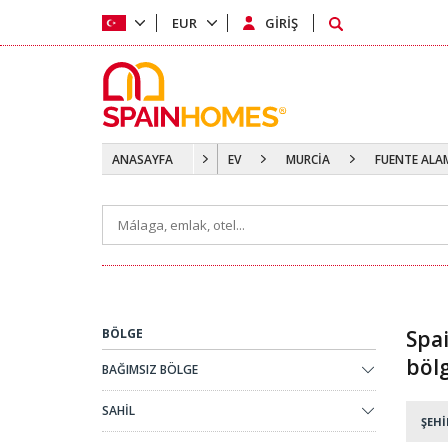
EUR
GİRİŞ
ANASAYFA
EV
MURCİA
FUENTE AL
BÖLGE
Spai
böl
BAĞIMSIZ BÖLGE
SAHİL
ŞEHİ