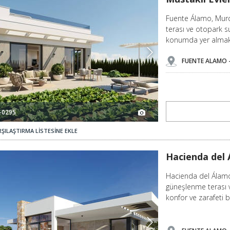
Fuente Álamo, Murci
terası ve otopark su
konumda yer almak
FUENTE ALAMO 
-0295
ŞILAŞTIRMA LİSTESİNE EKLE
Hacienda Del Álamo'da 3 Yatak Odalı Şık Evler 3
Hacienda del 
Hacienda del Álamo’d
güneşlenme terası ve
konfor ve zarafeti bi