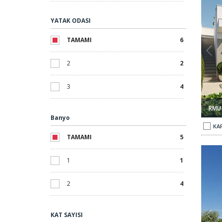
YATAK ODASI
TAMAMI
6
2
2
3
4
RMU
Banyo
KAR
TAMAMI
5
ler 1
Hacienda Del Álamo'da 3 Yatak Odalı Şık Evler 2
1
1
2
4
KAT SAYISI