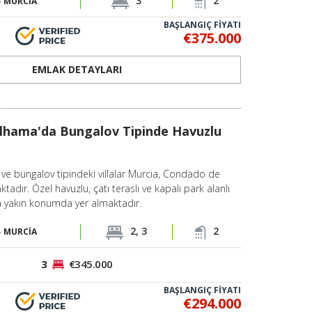
3
2
-
MURCİA
BAŞLANGIÇ FİYATI
€375.000
EMLAK DETAYLARI
lhama'da Bungalov Tipinde Havuzlu
e bungalov tipindeki villalar Murcia, Condado de
adır. Özel havuzlu, çatı teraslı ve kapalı park alanlı
ına yakın konumda yer almaktadır.
2, 3
2
-
MURCİA
3
€345.000
BAŞLANGIÇ FİYATI
€294.000