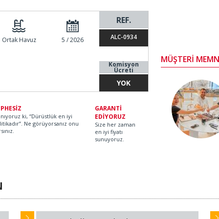
REF.
ALC-0934
Ortak Havuz
5 / 2026
MÜŞTERİ MEMN
Komisyon
Ücreti
YOK
PHESİZ
GARANTİ
anıyoruz ki, “Dürüstlük en iyi
EDİYORUZ
litikadır”. Ne görüyorsanız onu
Size her zaman
rsınız.
en iyi fiyatı
sunuyoruz.
N