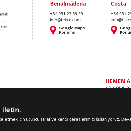
Benalmádena
Costa
+34 951 23 59 59
+34 951 2
Emlak
info@tekce.com
info@tekc
alar
salar
Google Maps
Goog
Konumu
Konu
HEMEN A
+34 951 2
iletin.
 etmek için üçüncü taraf ve kendi çerezlerimizi kullanıyoruz. De