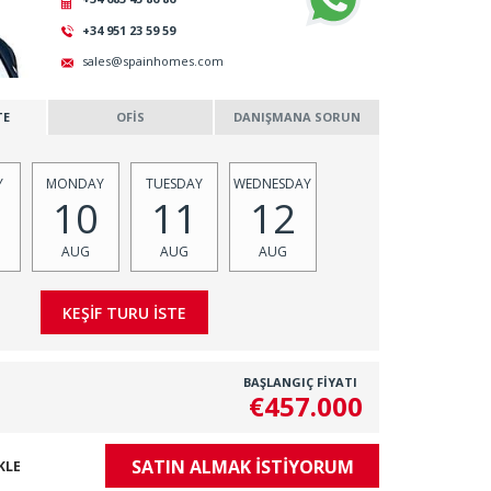
+34 951 23 59 59
sales@spainhomes.com
TE
OFİS
DANIŞMANA SORUN
Y
MONDAY
TUESDAY
WEDNESDAY
10
11
12
AUG
AUG
AUG
BAŞLANGIÇ FİYATI
€457.000
SATIN ALMAK İSTİYORUM
KLE