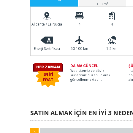
133 m²
Alicante / La Nucia
4
4
A
Enerji Sertifikası
50-100 km
1-5 km
DAİMA GÜNCEL
ŞÜ
HER ZAMAN
Web sitemiz ve döviz
İn
EN İYİ
kurlarımız düzenli olarak
po
FİYAT
güncellenmektedir.
alı
SATIN ALMAK İÇİN EN İYİ 3 NEDE