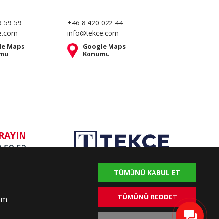
3 59 59
+46 8 420 022 44
e.com
info@tekce.com
le Maps
Google Maps
mu
Konumu
RAYIN
3 59 59
TÜMÜNÜ KABUL ET
TÜMÜNÜ REDDET
vam