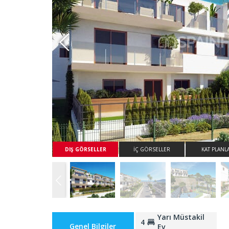
Whatsapp
DIŞ GÖRSELLER
İÇ GÖRSELLER
KAT PLANL
Yarı Müstakil
4
Genel Bilgiler
Ev