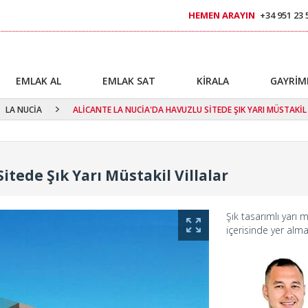
HEMEN ARAYIN
+34 951 23 
EMLAK AL
EMLAK SAT
KİRALA
GAYRİM
LA NUCİA
ALİCANTE LA NUCİA'DA HAVUZLU SİTEDE ŞIK YARI MÜSTAKİL
itede Şık Yarı Müstakil Villalar
Şık tasarımlı yarı m
içerisinde yer alma