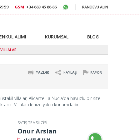
59 59
GSM
+34 683 45 86 86
RANDEVU ALIN
ENKUL ALIMI
KURUMSAL
BLOG
 VİLLALAR
YAZDIR
PAYLAŞ
RAPOR
üstakil villalar, Alicante La Nucia'da havuzlu bir site
ktadır. Villalar denize yakın konumdadır.
SATIŞ TEMSİLCİSİ
Onur Arslan
+34 683 45 86 86