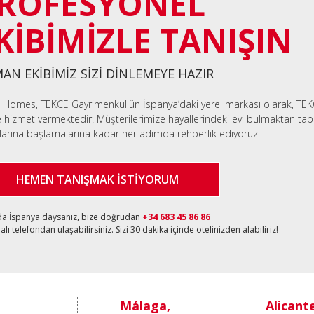
ROFESYONEL
KİBİMİZLE TANIŞIN
AN EKİBİMİZ SİZİ DİNLEMEYE HAZIR
 Homes, TEKCE Gayrimenkul'ün İspanya’daki yerel markası olarak, TEK
e hizmet vermektedir. Müşterilerimize hayallerindeki evi bulmaktan tapu
larına başlamalarına kadar her adımda rehberlik ediyoruz.
HEMEN TANIŞMAK İSTİYORUM
da İspanya'daysanız, bize doğrudan
+34 683 45 86 86
lı telefondan ulaşabilirsiniz. Sizi 30 dakika içinde otelinizden alabiliriz!
Málaga,
Alicant