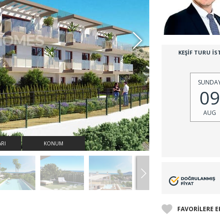
KEŞİF TURU İS
SUNDA
09
AUG
ARI
KONUM
FAVORİLERE E