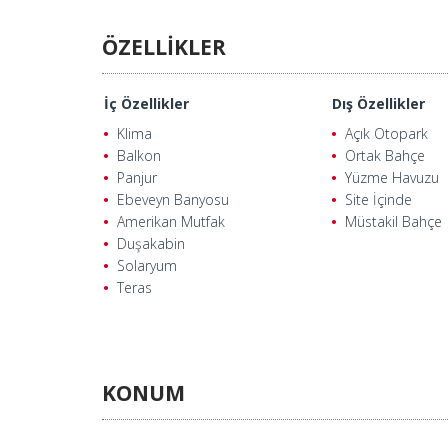
ÖZELLİKLER
İç Özellikler
Dış Özellikler
Klima
Açık Otopark
Balkon
Ortak Bahçe
Panjur
Yüzme Havuzu
Ebeveyn Banyosu
Site İçinde
Amerikan Mutfak
Müstakil Bahçe
Duşakabin
Solaryum
Teras
KONUM