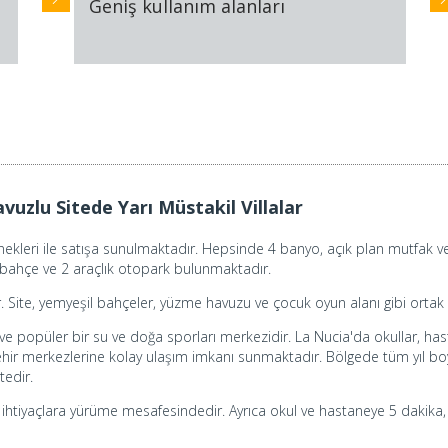
Geniş kullanım alanları
uzlu Sitede Yarı Müstakil Villalar
eçenekleri ile satışa sunulmaktadır. Hepsinde 4 banyo, açık plan mutfak
bahçe ve 2 araçlık otopark bulunmaktadır.
ır. Site, yemyeşil bahçeler, yüzme havuzu ve çocuk oyun alanı gibi ortak 
ve popüler bir su ve doğa sporları merkezidir. La Nucia'da okullar, hast
ir merkezlerine kolay ulaşım imkanı sunmaktadır. Bölgede tüm yıl boyu
tedir.
k ihtiyaçlara yürüme mesafesindedir. Ayrıca okul ve hastaneye 5 dakika