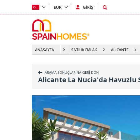
EUR
GİRİŞ
ANASAYFA
SATILIK EMLAK
ALİCANTE
ARAMA SONUÇLARINA GERİ DÖN
Alicante La Nucia'da Havuzlu S