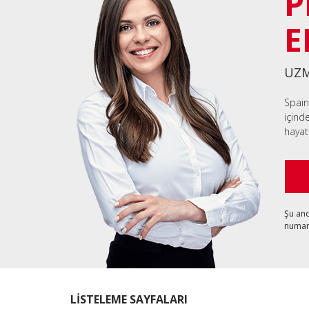
P
E
UZM
Spain
içind
hayat
Şu an
numara
LİSTELEME SAYFALARI