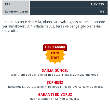
REF.
ALC-1139
Komisyon Ücreti
%2
Pinoso Alicante'deki villa, olanaklara yakın geniş bir arsa üzerinde
yer almaktadır. 3+1 villada havuz, teras ve bahçe gibi olanaklar
mevcuttur.
HER ZAMAN
EN İYİ
FİYAT
DAİMA GÜNCEL
Web sitemiz ve döviz kurlarımız düzenli olarak güncellenmektedir.
ŞÜPHESİZ
İnanıyoruz ki, “Dürüstlük en iyi politikadır”. Ne görüyorsanız onu alırsınız.
GARANTİ EDİYORUZ
Size her zaman en iyi fiyatı sunuyoruz.