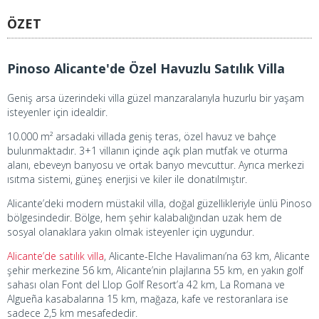
ÖZET
Pinoso Alicante'de Özel Havuzlu Satılık Villa
Geniş arsa üzerindeki villa güzel manzaralarıyla huzurlu bir yaşam
isteyenler için idealdir.
10.000 m² arsadaki villada geniş teras, özel havuz ve bahçe
bulunmaktadır. 3+1 villanın içinde açık plan mutfak ve oturma
alanı, ebeveyn banyosu ve ortak banyo mevcuttur. Ayrıca merkezi
ısıtma sistemi, güneş enerjisi ve kiler ile donatılmıştır.
Alicante’deki modern müstakil villa, doğal güzellikleriyle ünlü Pinoso
bölgesindedir. Bölge, hem şehir kalabalığından uzak hem de
sosyal olanaklara yakın olmak isteyenler için uygundur.
Alicante’de satılık villa
, Alicante-Elche Havalimanı’na 63 km, Alicante
şehir merkezine 56 km, Alicante’nin plajlarına 55 km, en yakın golf
sahası olan Font del Llop Golf Resort’a 42 km, La Romana ve
Algueña kasabalarına 15 km, mağaza, kafe ve restoranlara ise
sadece 2,5 km mesafededir.