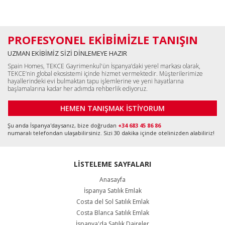
PROFESYONEL EKİBİMİZLE TANIŞIN
UZMAN EKİBİMİZ SİZİ DİNLEMEYE HAZIR
Spain Homes, TEKCE Gayrimenkul'ün İspanya’daki yerel markası olarak,
TEKCE’nin global ekosistemi içinde hizmet vermektedir. Müşterilerimize
hayallerindeki evi bulmaktan tapu işlemlerine ve yeni hayatlarına
başlamalarına kadar her adımda rehberlik ediyoruz.
HEMEN TANIŞMAK İSTİYORUM
Şu anda İspanya'daysanız, bize doğrudan
+34 683 45 86 86
numaralı telefondan ulaşabilirsiniz. Sizi 30 dakika içinde otelinizden alabiliriz!
LİSTELEME SAYFALARI
Anasayfa
İspanya Satılık Emlak
Costa del Sol Satılık Emlak
Costa Blanca Satılık Emlak
İspanya'da Satılık Daireler