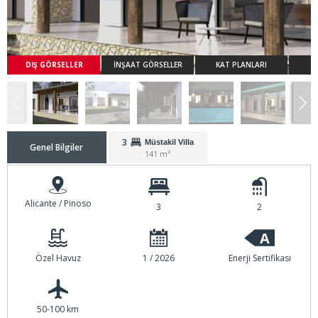
DIŞ GÖRSELLER
İNŞAAT GÖRSELLER
KAT PLANLARI
3
Müstakil Villa
Genel Bilgiler
141 m²
Alicante / Pinoso
3
2
A
Özel Havuz
1 / 2026
Enerji Sertifikası
50-100 km