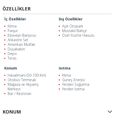
ÖZELLİKLER
İç Özellikler
Dış Özellikler
Klima
Açık Otopark
Panjur
Müstakil Bahçe
Ebeveyn Banyosu
Özel Yüzme Havuzu
Ankastre Set
Amerikan Mutfak
Duşakabin
Depo
Teras
Konum
Isıtma
Havalimanı (50-100 Km)
Klima
Otobüs Terminali
Güneş Enerjisi
Mağaza ve Alışveriş
Yerden Soğutma
Merkezi
Yerden Isıtma
Bar / Restoran
KONUM