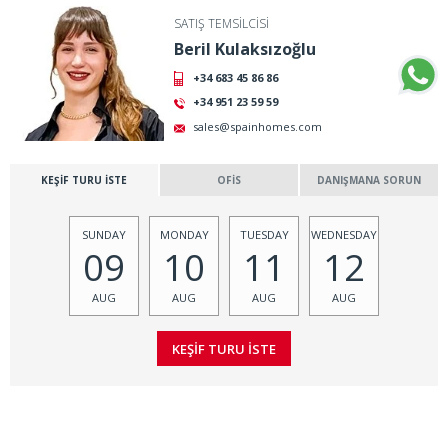
SATIŞ TEMSİLCİSİ
Beril Kulaksızoğlu
+34 683 45 86 86
+34 951 23 59 59
sales@spainhomes.com
KEŞİF TURU İSTE
OFİS
DANIŞMANA SORUN
SUNDAY
MONDAY
TUESDAY
WEDNESDAY
09
10
11
12
AUG
AUG
AUG
AUG