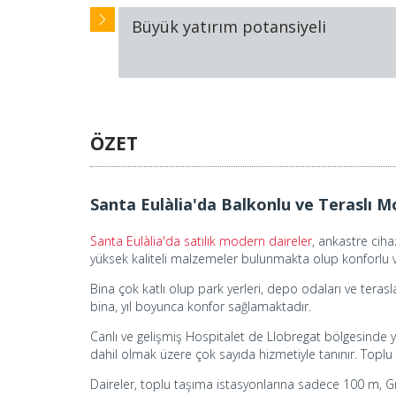
Büyük yatırım potansiyeli
ÖZET
Santa Eulàlia'da Balkonlu ve Teraslı M
Santa Eulàlia'da satılık modern daireler
, ankastre cih
yüksek kaliteli malzemeler bulunmakta olup konforlu 
Bina çok katlı olup park yerleri, depo odaları ve teras
bina, yıl boyunca konfor sağlamaktadır.
Canlı ve gelişmiş Hospitalet de Llobregat bölgesinde yer
dahil olmak üzere çok sayıda hizmetiyle tanınır. Toplu t
Daireler, toplu taşıma istasyonlarına sadece 100 m, G