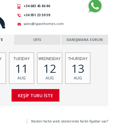
+34 683 45 86 86
+34 951 23 59 59
sales@spainhomes.com
TE
OFİS
DANIŞMANA SORUN
Y
TUESDAY
WEDNESDAY
THURSDAY
11
12
13
AUG
AUG
AUG
Neden farklı web sitelerinde farklı fiyatlar var?