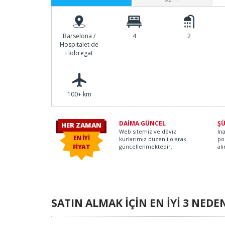
Barselona /
4
2
Hospitalet de
Llobregat
ner D.
100+ km
DAİMA GÜNCEL
ŞÜ
HER ZAMAN
Web sitemiz ve döviz
İn
EN İYİ
kurlarımız düzenli olarak
po
FİYAT
güncellenmektedir.
alı
SATIN ALMAK İÇİN EN İYİ 3 NEDE