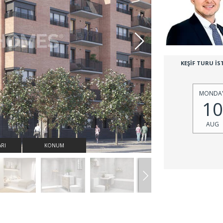
KEŞİF TURU İS
MONDA
10
AUG
ARI
KONUM