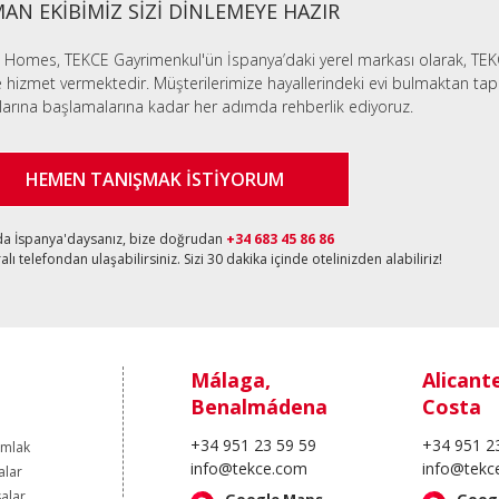
AN EKİBİMİZ SİZİ DİNLEMEYE HAZIR
 Homes, TEKCE Gayrimenkul'ün İspanya’daki yerel markası olarak, TEK
e hizmet vermektedir. Müşterilerimize hayallerindeki evi bulmaktan tapu
larına başlamalarına kadar her adımda rehberlik ediyoruz.
HEMEN TANIŞMAK İSTİYORUM
da İspanya'daysanız, bize doğrudan
+34 683 45 86 86
lı telefondan ulaşabilirsiniz. Sizi 30 dakika içinde otelinizden alabiliriz!
Málaga,
Alicant
Benalmádena
Costa
+34 951 23 59 59
+34 951 2
Emlak
info@tekce.com
info@tekc
alar
salar