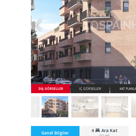
Whatsapp
DIŞ GÖRSELLER
İÇ GÖRSELLER
KAT PLANL
4
Ara Kat
Genel Bilgiler
92 m²