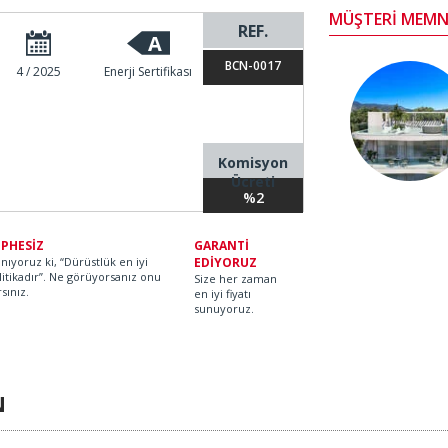
MÜŞTERİ MEMN
REF.
A
BCN-0017
4 / 2025
Enerji Sertifikası
Komisyon
Ücreti
%2
PHESİZ
GARANTİ
anıyoruz ki, “Dürüstlük en iyi
EDİYORUZ
litikadır”. Ne görüyorsanız onu
Size her zaman
rsınız.
en iyi fiyatı
sunuyoruz.
N