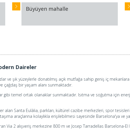
Büyüyen mahalle
odern Daireler
azlar ve şık yüzeylerle donatılmış açık mutfağa sahip geniş iç mekanlar
ve çağdaş bir yaşam alanı sunmaktadır.
lar gibi temel ortak olanaklar sunmaktadır. Isıtma ve soğutma için enerj
 alan Santa Eulàlia, parkları, kültürel cazibe merkezleri, spor tesisleri 
aşıma araçlarına kolaylıkla erişilebilmesi sayesinde Barselona'ya ve yak
ran Via 2 alışveriş merkezine 800 m ve Josep Tarradellas Barselona-El 