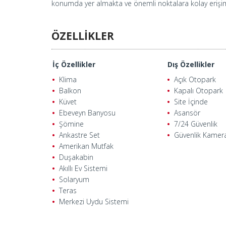
konumda yer almakta ve önemli noktalara kolay erişi
ÖZELLİKLER
İç Özellikler
Dış Özellikler
Klima
Açık Otopark
Balkon
Kapalı Otopark
Küvet
Site İçinde
Ebeveyn Banyosu
Asansör
Şömine
7/24 Güvenlik
Ankastre Set
Güvenlik Kamer
Amerikan Mutfak
Duşakabin
Akıllı Ev Sistemi
Solaryum
Teras
Merkezi Uydu Sistemi