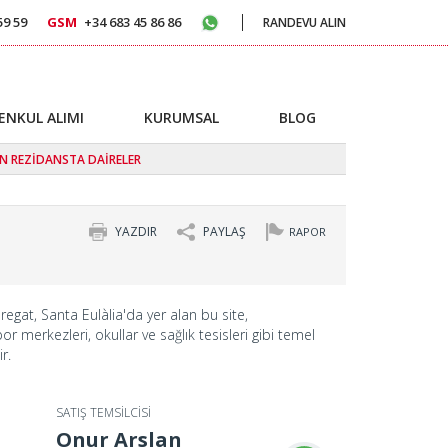
59 59
GSM
+34 683 45 86 86
RANDEVU ALIN
ENKUL ALIMI
KURUMSAL
BLOG
N REZİDANSTA DAİRELER
YAZDIR
PAYLAŞ
RAPOR
egat, Santa Eulàlia'da yer alan bu site,
r merkezleri, okullar ve sağlık tesisleri gibi temel
r.
SATIŞ TEMSİLCİSİ
Onur Arslan