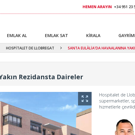
HEMEN ARAYIN
+34 951 23 
EMLAK AL
EMLAK SAT
KİRALA
GAYRİM
HOSPİTALET DE LLOBREGAT
SANTA EULÀLİA'DA HAVAALANINA YAKI
Yakın Rezidansta Daireler
Hospitalet de Llobr
süpermarketler, spo
hizmetlerle çevrilidi