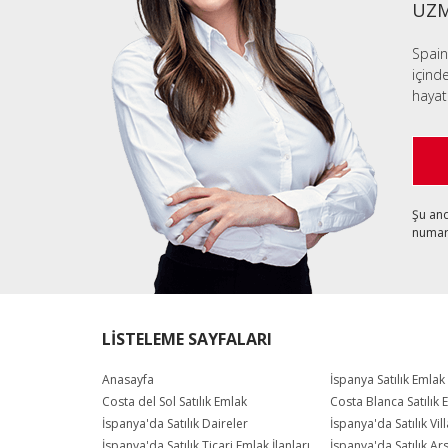
UZM
Spain
içind
hayat
Şu an
numara
LİSTELEME SAYFALARI
Anasayfa
İspanya Satılık Emlak
Costa del Sol Satılık Emlak
Costa Blanca Satılık 
İspanya'da Satılık Daireler
İspanya'da Satılık Vill
İspanya'da Satılık Ticari Emlak İlanları
İspanya'da Satılık Ar