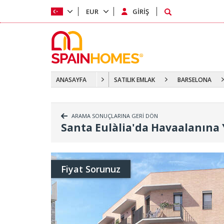
EUR
GİRİŞ
ANASAYFA
SATILIK EMLAK
BARSELONA
ARAMA SONUÇLARINA GERİ DÖN
Santa Eulàlia'da Havaalanına 
Fiyat Sorunuz