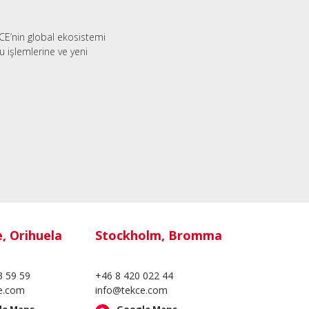
CE’nin global ekosistemi
 işlemlerine ve yeni
e, Orihuela
Stockholm, Bromma
3 59 59
+46 8 420 022 44
e.com
info@tekce.com