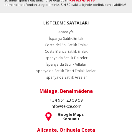
Şu anda İspanya'daysanız, bize doğrudan
+34 683 45 86 86
numaralı telefondan ulaşabilirsiniz. Sizi 30 dakika içinde otelinizden alabiliriz!
LİSTELEME SAYFALARI
Anasayfa
İspanya Satılık Emlak
Costa del Sol Satılık Emlak
Costa Blanca Satılık Emlak
İspanya'da Satılık Daireler
İspanya'da Satılık Villalar
İspanya'da Satılık Ticari Emlak İlanları
İspanya'da Satılık Arsalar
Málaga, Benalmádena
+34 951 23 59 59
info@tekce.com
Google Maps
Konumu
Alicante, Orihuela Costa