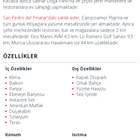
Kasaba ayrıca Salinar Doğa Parkı'na ve çeşitli yerel marketlere ve
restoranlara ev sahipliği yapmaktadır.
San Pedro del Pinatar'daki satılık evler,
Campoamor Plajı'na ve
tüm günlük ihtiyaçlara yürüme mesafesinde yer almaktadır. Ayrıca
şehir merkezindeki restoran, bar ve mağazalara sadece 2 km
mesafededir. Dos Mares AVM 4.5 km, Lo Romero Golf Sahası 9.5
km, Murcia Uluslararası Havalimanı ise 44 km uzaklıktadır.
ÖZELLİKLER
İç Özellikler
Dış Özellikler
Klima
Kapalı Otopark
Balkon
Ortak Bahçe
Panjur
Yüzme Havuzu
Ebeveyn Banyosu
Site İçinde
Ankastre Set
Amerikan Mutfak
Duşakabin
Solaryum
Teras
Konum
Isıtma