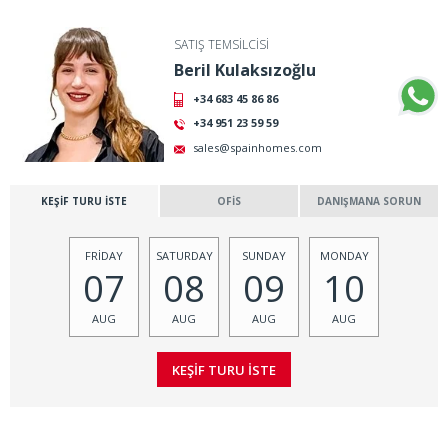
SATIŞ TEMSİLCİSİ
Beril Kulaksızoğlu
+34 683 45 86 86
+34 951 23 59 59
sales@spainhomes.com
KEŞİF TURU İSTE
OFİS
DANIŞMANA SORUN
FRİDAY
SATURDAY
SUNDAY
MONDAY
07
08
09
10
AUG
AUG
AUG
AUG