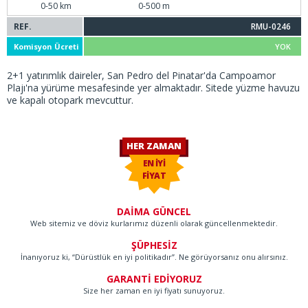
0-50 km
0-500 m
REF.
RMU-0246
Komisyon Ücreti
YOK
2+1 yatırımlık daireler, San Pedro del Pinatar'da Campoamor
Plajı'na yürüme mesafesinde yer almaktadır. Sitede yüzme havuzu
ve kapalı otopark mevcuttur.
HER ZAMAN
EN İYİ
FİYAT
DAİMA GÜNCEL
Web sitemiz ve döviz kurlarımız düzenli olarak güncellenmektedir.
ŞÜPHESİZ
İnanıyoruz ki, “Dürüstlük en iyi politikadır”. Ne görüyorsanız onu alırsınız.
GARANTİ EDİYORUZ
Size her zaman en iyi fiyatı sunuyoruz.