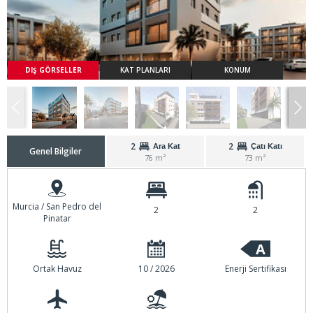
DIŞ GÖRSELLER
KAT PLANLARI
KONUM
2
2
Ara Kat
Çatı Katı
Genel Bilgiler
76 m²
73 m²
Murcia / San Pedro del
2
2
Pinatar
A
Ortak Havuz
10 / 2026
Enerji Sertifikası