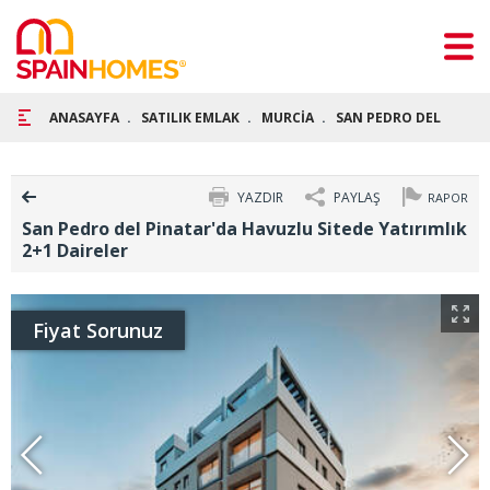
ANASAYFA
SATILIK EMLAK
MURCİA
SAN PEDRO DEL PİNAT
YAZDIR
PAYLAŞ
RAPOR
San Pedro del Pinatar'da Havuzlu Sitede Yatırımlık
2+1 Daireler
Fiyat Sorunuz