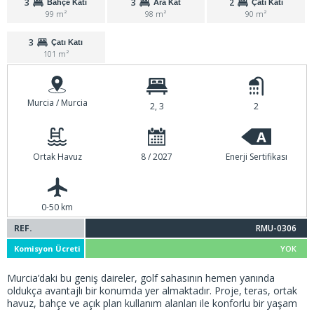
3
3
2
Bahçe Katı
Ara Kat
Çatı Katı
99 m²
98 m²
90 m²
3
Çatı Katı
101 m²
Murcia / Murcia
2, 3
2
A
Ortak Havuz
8 / 2027
Enerji Sertifikası
0-50 km
REF.
RMU-0306
Komisyon Ücreti
YOK
Murcia’daki bu geniş daireler, golf sahasının hemen yanında
oldukça avantajlı bir konumda yer almaktadır. Proje, teras, ortak
havuz, bahçe ve açık plan kullanım alanları ile konforlu bir yaşam