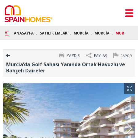
ANASAYFA
SATILIK EMLAK
MURCİA
MURCİA
MURCİA’DA 
YAZDIR
PAYLAŞ
RAPOR
Murcia’da Golf Sahası Yanında Ortak Havuzlu ve
Bahçeli Daireler