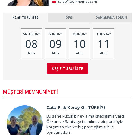
sales@spainhomes.com
KEŞİF TURU İSTE
OFİS
DANIŞMANA SORUN
SATURDAY
SUNDAY
MONDAY
TUESDAY
08
09
10
11
AUG
AUG
AUG
AUG
MÜŞTERİ MEMNUNİYETİ
Cata P. & Koray O., TÜRKİYE
Bu sene küçük bir ev alma istediğimiz vardı.
Özkan ve Santiago inanılmaz bir portföyle
karşımıza çıktı ve hiç parmağımızı bile
oynatmadan ...