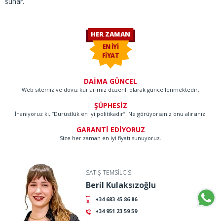
sunar.
HER ZAMAN
EN İYİ
FİYAT
DAİMA GÜNCEL
Web sitemiz ve döviz kurlarımız düzenli olarak güncellenmektedir.
ŞÜPHESİZ
İnanıyoruz ki, “Dürüstlük en iyi politikadır”. Ne görüyorsanız onu alırsınız.
GARANTİ EDİYORUZ
Size her zaman en iyi fiyatı sunuyoruz.
SATIŞ TEMSİLCİSİ
Beril Kulaksızoğlu
+34 683 45 86 86
+34 951 23 59 59