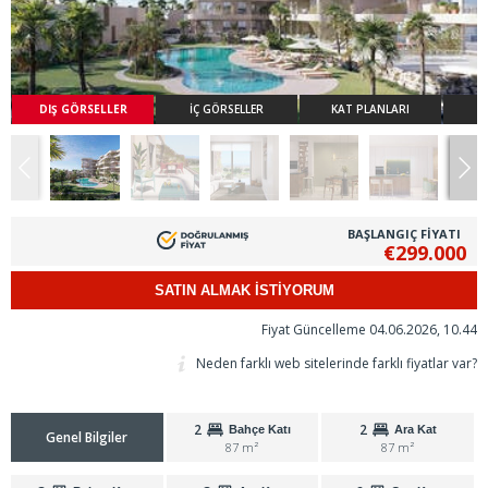
DIŞ GÖRSELLER
İÇ GÖRSELLER
KAT PLANLARI
BAŞLANGIÇ FİYATI
€299.000
SATIN ALMAK İSTİYORUM
Fiyat Güncelleme 04.06.2026, 10.44
Neden farklı web sitelerinde farklı fiyatlar var?
2
2
Bahçe Katı
Ara Kat
Genel Bilgiler
87 m²
87 m²