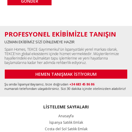
PROFESYONEL EKİBİMİZLE TANIŞIN
UZMAN EKİBİMİZ SİZİ DİNLEMEYE HAZIR
Spain Homes, TEKCE Gayrimenkul'ün İspanya’daki yerel markası olarak,
TEKCE’nin global ekosistemi içinde hizmet vermektedir. Müşterilerimize
hayallerindeki evi bulmaktan tapu işlemlerine ve yeni hayatlarına
başlamalarına kadar her adımda rehberlik ediyoruz.
HEMEN TANIŞMAK İSTİYORUM
Şu anda İspanya'daysanız, bize doğrudan
+34 683 45 86 86
numaralı telefondan ulaşabilirsiniz. Sizi 30 dakika içinde otelinizden alabiliriz!
LİSTELEME SAYFALARI
Anasayfa
İspanya Satılık Emlak
Costa del Sol Satılık Emlak