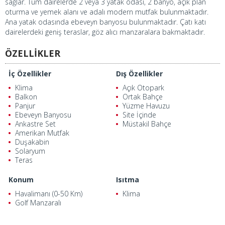
sağlar. Tüm dairelerde 2 veya 3 yatak odası, 2 banyo, açık plan
oturma ve yemek alanı ve adalı modern mutfak bulunmaktadır.
Ana yatak odasında ebeveyn banyosu bulunmaktadır. Çatı katı
dairelerdeki geniş teraslar, göz alıcı manzaralara bakmaktadır.
ÖZELLİKLER
İç Özellikler
Dış Özellikler
Klima
Açık Otopark
Balkon
Ortak Bahçe
Panjur
Yüzme Havuzu
Ebeveyn Banyosu
Site İçinde
Ankastre Set
Müstakil Bahçe
Amerikan Mutfak
Duşakabin
Solaryum
Teras
Konum
Isıtma
Havalimanı (0-50 Km)
Klima
Golf Manzaralı