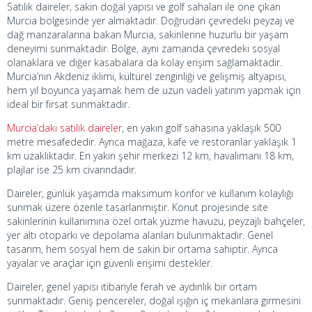
Satılık daireler, sakin doğal yapısı ve golf sahaları ile öne çıkan
Murcia bölgesinde yer almaktadır. Doğrudan çevredeki peyzaj ve
dağ manzaralarına bakan Murcia, sakinlerine huzurlu bir yaşam
deneyimi sunmaktadır. Bölge, aynı zamanda çevredeki sosyal
olanaklara ve diğer kasabalara da kolay erişim sağlamaktadır.
Murcia’nın Akdeniz iklimi, kültürel zenginliği ve gelişmiş altyapısı,
hem yıl boyunca yaşamak hem de uzun vadeli yatırım yapmak için
ideal bir fırsat sunmaktadır.
Murcia’daki satılık daireler
, en yakın golf sahasına yaklaşık 500
metre mesafededir. Ayrıca mağaza, kafe ve restoranlar yaklaşık 1
km uzaklıktadır. En yakın şehir merkezi 12 km, havalimanı 18 km,
plajlar ise 25 km civarındadır.
Daireler, günlük yaşamda maksimum konfor ve kullanım kolaylığı
sunmak üzere özenle tasarlanmıştır. Konut projesinde site
sakinlerinin kullanımına özel ortak yüzme havuzu, peyzajlı bahçeler,
yer altı otoparkı ve depolama alanları bulunmaktadır. Genel
tasarım, hem sosyal hem de sakin bir ortama sahiptir. Ayrıca
yayalar ve araçlar için güvenli erişimi destekler.
Daireler, genel yapısı itibariyle ferah ve aydınlık bir ortam
sunmaktadır. Geniş pencereler, doğal ışığın iç mekanlara girmesini