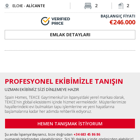
2
2
ELCHE -
ALİCANTE
BAŞLANGIÇ FİYATI
€246.000
EMLAK DETAYLARI
PROFESYONEL EKİBİMİZLE TANIŞIN
UZMAN EKİBİMİZ SİZİ DİNLEMEYE HAZIR
Spain Homes, TEKCE Gayrimenkul'ün İspanya’daki yerel markası olarak,
TEKCE’nin global ekosistemi içinde hizmet vermektedir. Müşterilerimize
hayallerindeki evi bulmaktan tapu işlemlerine ve yeni hayatlarına
başlamalarına kadar her adımda rehberlik ediyoruz.
HEMEN TANIŞMAK İSTİYORUM
Şu anda İspanya'daysanız, bize doğrudan
+34 683 45 86 86
numaralı telefondan ulaşabilirsiniz. Sizi 30 dakika içinde otelinizden alabiliriz!