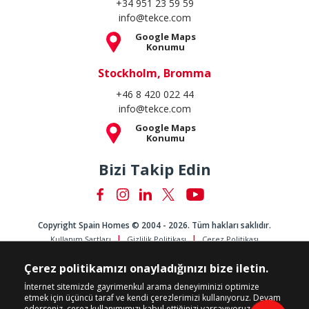
+34 951 23 59 59
info@tekce.com
Google Maps
Konumu
Stockholm, Bromma
+46 8 420 022 44
info@tekce.com
Google Maps
Konumu
Bizi Takip Edin
Copyright Spain Homes © 2004 - 2026. Tüm hakları saklıdır.
Kullanım Şartları
Gizlilik Politikası
Çerez Politikası
Çerez politikamızı onayladığınızı bize iletin.
İnternet sitemizde gayrimenkul arama deneyiminizi optimize
etmek için üçüncü taraf ve kendi çerezlerimizi kullanıyoruz. Devam
ederseniz, çerez kullanımımızı kabul ettiğinizi varsayıyoruz.