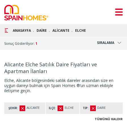
ANASAYFA
DAİRE
ALİCANTE
ELCHE
SIRALAMA
Sonuç Gösteriliyor:
1
Alicante Elche Satılık Daire Fiyatları ve
Apartman İlanları
Elche, Alicante bölgesindeki satılık daireler arasından size en
uygun daireyi bulmak için Spain Homes ®’un uzman ekibiyle
iletişime geçin.
ALİCANTE
ELCHE
DAİRE
ŞEHİR:
İLÇE:
TİP:
TÜMÜNÜ KALDIR