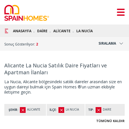
ANASAYFA
DAİRE
ALİCANTE
LA NUCİA
SIRALAMA
Sonuç Gösteriliyor:
2
Alicante La Nucia Satılık Daire Fiyatları ve
Apartman İlanları
La Nucia, Alicante bölgesindeki satılık daireler arasından size en
uygun daireyi bulmak için Spain Homes ®’un uzman ekibiyle
iletişime geçin.
ALİCANTE
LA NUCİA
DAİRE
ŞEHİR:
İLÇE:
TİP:
TÜMÜNÜ KALDIR