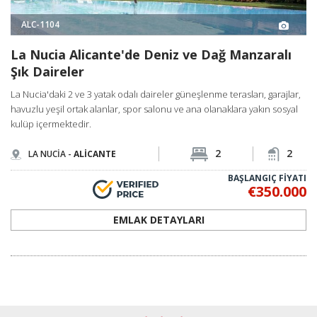
ALC-1104
La Nucia Alicante'de Deniz ve Dağ Manzaralı
Şık Daireler
La Nucia'daki 2 ve 3 yatak odalı daireler güneşlenme terasları, garajlar,
havuzlu yeşil ortak alanlar, spor salonu ve ana olanaklara yakın sosyal
kulüp içermektedir.
2
2
LA NUCİA -
ALİCANTE
BAŞLANGIÇ FİYATI
€350.000
EMLAK DETAYLARI