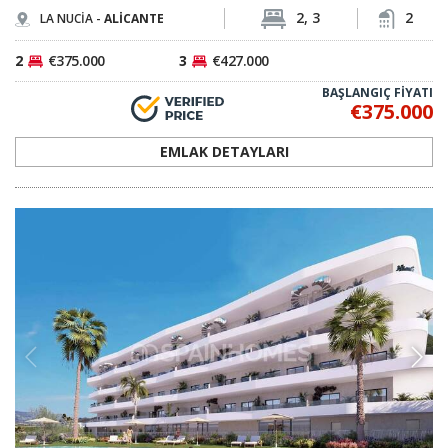
2, 3
2
LA NUCİA -
ALİCANTE
2
€375.000
3
€427.000
BAŞLANGIÇ FİYATI
€375.000
EMLAK DETAYLARI