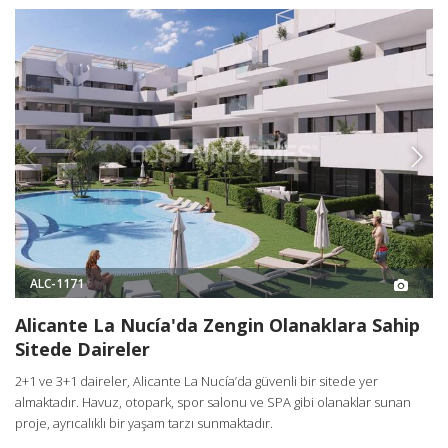
ALC-1171
Alicante La Nucía'da Zengin Olanaklara Sahip
Sitede Daireler
2+1 ve 3+1 daireler, Alicante La Nucía’da güvenli bir sitede yer
almaktadır. Havuz, otopark, spor salonu ve SPA gibi olanaklar sunan
proje, ayrıcalıklı bir yaşam tarzı sunmaktadır.