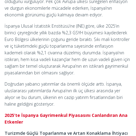
olduğunu vurguluyor. Pek çok Avrupa ülkesi süregelen enflasyon
ve durgun ekonomilerle mücadele ederken, İspanya’nın
ekonomik görünümü güçlü kalmaya devam ediyor.
İspanya Ulusal İstatistik Enstitüsü’ne (INE) göre, ülke 2025’in
birinci çeyreğinde yıllık bazda %2,3 GSYH büyümesi kaydederek
Euro Bölgesi ülkelerinin çoğunu geride bıraktı. Sıkı mali kontroller
ve iç tüketimdeki güçlü toparlanma sayesinde enflasyon
kademeli olarak %2,1 civarına düzelmiş durumda. İspanya’nın
istikrarı, hem kısa vadeli kazançlar hem de uzun vadeli güven için
sağlam bir temel oluşturarak Avrupa’nın en istikrarlı gayrimenkul
piyasalarından biri olmasını sağlıyor.
Doğrudan yabancı yatırımlar da önemli ölçüde arttı. İspanya,
uluslararası yatırımlarda Avrupa’nın ilk üç ülkesi arasında yer
alıyor ve bu durum, ülkenin en cazip yatırım fırsatlarından biri
haline geldiğini gösteriyor.
2025’te İspanya Gayrimenkul Piyasasını Canlandıran Ana
Etkenler
Turizmde Güçlü Toparlanma ve Artan Konaklama İhtiyacı