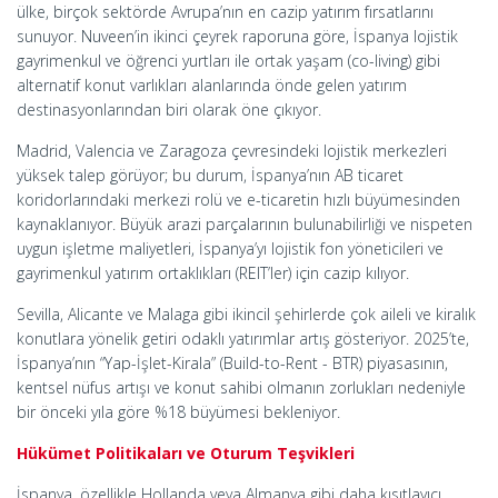
ülke, birçok sektörde Avrupa’nın en cazip yatırım fırsatlarını
sunuyor. Nuveen’in ikinci çeyrek raporuna göre, İspanya lojistik
gayrimenkul ve öğrenci yurtları ile ortak yaşam (co-living) gibi
alternatif konut varlıkları alanlarında önde gelen yatırım
destinasyonlarından biri olarak öne çıkıyor.
Madrid, Valencia ve Zaragoza çevresindeki lojistik merkezleri
yüksek talep görüyor; bu durum, İspanya’nın AB ticaret
koridorlarındaki merkezi rolü ve e-ticaretin hızlı büyümesinden
kaynaklanıyor. Büyük arazi parçalarının bulunabilirliği ve nispeten
uygun işletme maliyetleri, İspanya’yı lojistik fon yöneticileri ve
gayrimenkul yatırım ortaklıkları (REIT’ler) için cazip kılıyor.
Sevilla, Alicante ve Malaga gibi ikincil şehirlerde çok aileli ve kiralık
konutlara yönelik getiri odaklı yatırımlar artış gösteriyor. 2025’te,
İspanya’nın “Yap-İşlet-Kirala” (Build-to-Rent - BTR) piyasasının,
kentsel nüfus artışı ve konut sahibi olmanın zorlukları nedeniyle
bir önceki yıla göre %18 büyümesi bekleniyor.
Hükümet Politikaları ve Oturum Teşvikleri
İspanya, özellikle Hollanda veya Almanya gibi daha kısıtlayıcı