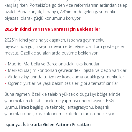
karşılaşırken, Portekiz’de golden vize reformlarının ardından talep
azaldı. Buna karşılık, İspanya, AB’nin önde gelen gayrimenkul
piyasası olarak güçlü konumunu koruyor.
2025’in İkinci Yarısı ve Sonrası İçin Beklentiler
2025’in ikinci yarısına yaklaşırken, İspanya gayrimenkul
piyasasında güçlü seyrin devam edeceğine dair tüm göstergeler
mevcut. Özellikle şu alanlarda büyüme bekleniyor:
Madrid, Marbella ve Barcelona’daki lüks konutlar
Merkezi ulaşım koridorları çevresindeki lojistik ve depo varlıkları
Akdeniz kıyılarında turizm ve konaklama odaklı gayrimenkuller
Öğrenci yurtları ve yaşlı bakım tesisleri gibi alternatif sınıflar
Buna rağmen, özellikle talebin yüksek olduğu kıyı bölgelerinde
yatırımcıların dikkatli inceleme yapması önem taşıyor. ESG
uyumu, kiracı bağlılığı ve teknoloji entegrasyonu, başarılı
yatırımları öne çıkaracak önemli kriterler olarak öne çıkıyor.
İspanya: İstikrarla Gelen Yatırım Fırsatları