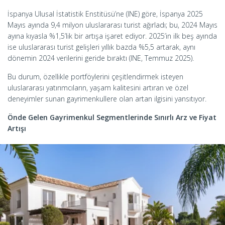
İspanya Ulusal İstatistik Enstitüsü’ne (INE) göre, İspanya 2025
Mayıs ayında 9,4 milyon uluslararası turist ağırladı; bu, 2024 Mayıs
ayına kıyasla %1,5’lik bir artışa işaret ediyor. 2025’in ilk beş ayında
ise uluslararası turist gelişleri yıllık bazda %5,5 artarak, aynı
dönemin 2024 verilerini geride bıraktı (INE, Temmuz 2025).
Bu durum, özellikle portföylerini çeşitlendirmek isteyen
uluslararası yatırımcıların, yaşam kalitesini artıran ve özel
deneyimler sunan gayrimenkullere olan artan ilgisini yansıtıyor.
Önde Gelen Gayrimenkul Segmentlerinde Sınırlı Arz ve Fiyat
Artışı