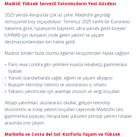
Madrid: Yüksek Servetli Yatırımcıların Yeni Gözdesi
2025 yılında Avrupa’da çok az şehir, Madrid’in geçirdiği
dönüşümle boy ölçüşebiliyor. Temmuz 2025 tarihli bir Euronews
haberine göre, İspanya’nın başkenti, ultra yüksek gelirli bireyler
(UHNWI) için dünyanın önde gelen yatırım ve yaşam
destinasyonlarından biri haline geldi.
Madrid, birden fazla olumlu eğilimin kesişiminden fayda sağlıyor:
Paris veya Londra gibi şehirlere kıyasla rekabetçi gayrimenkul
fiyatları
Yüksek standartlarda sağlık, eğitim ve yaşam altyapısı
Büyüyen teknoloji sektörü ve uluslararası iş ortamı
Yabancı yatırımcılar için avantajlı oturum ve vergi koşulları
Altyapı yatırımları, uluslararası okullar, gelişen teknoloji
ekosistemi ve kolay yatırım koşulları sayesinde Madrid’in lüks
gayrimenkul piyasası, Avrupa’daki yükselen prestijli yatırım rotaları
arasında öne çıkıyor.
Marbella ve Costa del Sol: Konforlu Yaşam ve Yüksek