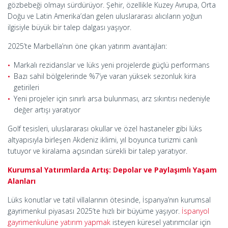
gözbebeği olmayı sürdürüyor. Şehir, özellikle Kuzey Avrupa, Orta
Doğu ve Latin Amerika’dan gelen uluslararası alıcıların yoğun
ilgisiyle büyük bir talep dalgası yaşıyor.
2025’te Marbella’nın öne çıkan yatırım avantajları:
Markalı rezidanslar ve lüks yeni projelerde güçlü performans
Bazı sahil bölgelerinde %7’ye varan yüksek sezonluk kira
getirileri
Yeni projeler için sınırlı arsa bulunması, arz sıkıntısı nedeniyle
değer artışı yaratıyor
Golf tesisleri, uluslararası okullar ve özel hastaneler gibi lüks
altyapısıyla birleşen Akdeniz iklimi, yıl boyunca turizmi canlı
tutuyor ve kiralama açısından sürekli bir talep yaratıyor.
Kurumsal Yatırımlarda Artış: Depolar ve Paylaşımlı Yaşam
Alanları
Lüks konutlar ve tatil villalarının ötesinde, İspanya’nın kurumsal
gayrimenkul piyasası 2025’te hızlı bir büyüme yaşıyor.
İspanyol
gayrimenkulüne yatırım yapmak
isteyen küresel yatırımcılar için