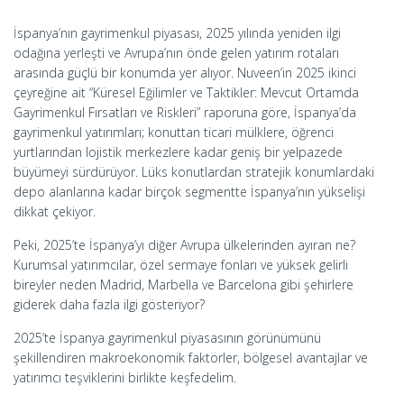
İspanya’nın gayrimenkul piyasası, 2025 yılında yeniden ilgi
odağına yerleşti ve Avrupa’nın önde gelen yatırım rotaları
arasında güçlü bir konumda yer alıyor. Nuveen’in 2025 ikinci
çeyreğine ait “Küresel Eğilimler ve Taktikler: Mevcut Ortamda
Gayrimenkul Fırsatları ve Riskleri” raporuna göre, İspanya’da
gayrimenkul yatırımları; konuttan ticari mülklere, öğrenci
yurtlarından lojistik merkezlere kadar geniş bir yelpazede
büyümeyi sürdürüyor. Lüks konutlardan stratejik konumlardaki
depo alanlarına kadar birçok segmentte İspanya’nın yükselişi
dikkat çekiyor.
Peki, 2025’te İspanya’yı diğer Avrupa ülkelerinden ayıran ne?
Kurumsal yatırımcılar, özel sermaye fonları ve yüksek gelirli
bireyler neden Madrid, Marbella ve Barcelona gibi şehirlere
giderek daha fazla ilgi gösteriyor?
2025’te İspanya gayrimenkul piyasasının görünümünü
şekillendiren makroekonomik faktörler, bölgesel avantajlar ve
yatırımcı teşviklerini birlikte keşfedelim.