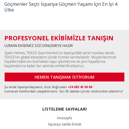
Göçmenler Seçti: İspanya Göçmen Yaşamı İçin En İyi 4.
Ülke
PROFESYONEL EKİBİMİZLE TANIŞIN
UZMAN EKİBİMİZ SİZİ DİNLEMEYE HAZIR
Spain Homes, TEKCE Gayrimenkul'ün İspanya’daki yerel markası olarak,
TEKCE’nin global ekosistemi içinde hizmet vermektedir. Müşterilerimize
hayallerindeki evi bulmaktan tapu işlemlerine ve yeni hayatlarına
başlamalarına kadar her adımda rehberlik ediyoruz.
HEMEN TANIŞMAK İSTİYORUM
Şu anda İspanya'daysanız, bize doğrudan
+34 683 45 86 86
numaralı telefondan ulaşabilirsiniz. Sizi 30 dakika içinde otelinizden alabiliriz!
LİSTELEME SAYFALARI
Anasayfa
İspanya Satılık Emlak