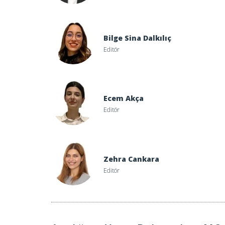
Bilge Sina Dalkılıç
Editör
Ecem Akça
Editör
Zehra Cankara
Editör