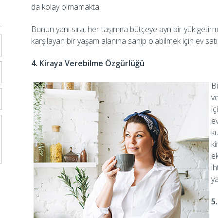
da kolay olmamakta.
Bunun yanı sıra, her taşınma bütçeye ayrı bir yük getirm
karşılayan bir yaşam alanına sahip olabilmek için ev sa
4. Kiraya Verebilme Özgürlüğü
Bi
ve
iç
ev
k
ki
e
ih
ya
5