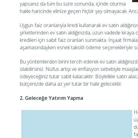
yapsanız da tüm bu süre sonunda, içinde oturma
hakkı haricinde elinize geçen hiçbir şey olmayacak. Ancak
Uygun faiz oranlarıyla kredi kullanarak ev satın aldığın
şirketlerinden ev satın aldığınızda, uzun vadede kiraya
kredileri için sabit faiz oranları sunmakta. İnşaat firmala
aşamasındayken esnek taksitli ödeme seçenekleriyle s
Bu yöntemlerden birini tercih ederek ev satın aldığını
olabilirsiniz. Nüfus artışı ve enflasyon sebebiyle maaşlar 
ödeyeceğiniz tutar sabit kalacaktır. Böylelikle satın alac
bütçenizde daha az yer tutar bir hale gelecektir.
2. Geleceğe Yatırım Yapma
H
üz
d
fa