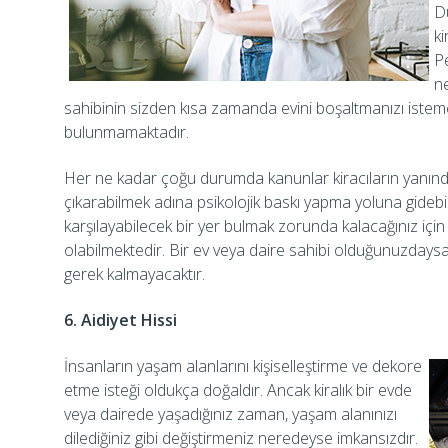
Du
ki
P
ne
sahibinin sizden kısa zamanda evini boşaltmanızı istem
bulunmamaktadır.
Her ne kadar çoğu durumda kanunlar kiracıların yanında 
çıkarabilmek adına psikolojik baskı yapma yoluna gidebil
karşılayabilecek bir yer bulmak zorunda kalacağınız için 
olabilmektedir. Bir ev veya daire sahibi olduğunuzday
gerek kalmayacaktır.
6. Aidiyet Hissi
İnsanların yaşam alanlarını kişiselleştirme ve dekore
etme isteği oldukça doğaldır. Ancak kiralık bir evde
veya dairede yaşadığınız zaman, yaşam alanınızı
dilediğiniz gibi değiştirmeniz neredeyse imkansızdır.