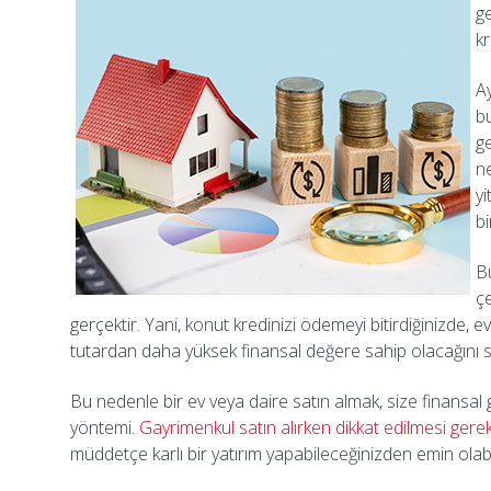
g
kr
A
b
g
n
y
bi
Bu
çe
gerçektir. Yani, konut kredinizi ödemeyi bitirdiğinizde, e
tutardan daha yüksek finansal değere sahip olacağın
Bu nedenle bir ev veya daire satın almak, size finansal 
yöntemi.
Gayrimenkul satın alırken dikkat edilmesi gere
müddetçe karlı bir yatırım yapabileceğinizden emin olabil