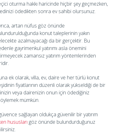
eçici oturma hakkı haricinde hiçbir şey geçmezken,
edinizi ödedikten sonra ev sahibi olursunuz.
yrıca, artan nüfus göz önünde
ulundurulduğunda konut taleplerinin yakın
elecekte azalmayacağı da bir gerçektir. Bu
edenle gayrimenkul yatırımı asla önemini
itirmeyecek zamansız yatırım yöntemlerinden
ridir.
na ek olarak, villa, ev, daire ve her türlü konut
şidinin fiyatlarının düzenli olarak yükseldiği de bir
vinizin veya dairenizin onun için ödediğiniz
ı söylemek mümkün.
güvence sağlayan oldukça güvenilir bir yatırım
ken hususları
göz önünde bulundurduğunuz
irsiniz.