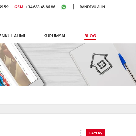
59 59
GSM
+34 683 45 86 86
RANDEVU ALIN
ENKUL ALIMI
KURUMSAL
BLOG
PAYLAŞ