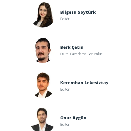
Bilgesu Soytürk
Editör
Berk Çetin
Dijital Pazarlama Sorumlusu
Keremhan Lekesiztaş
Editör
Onur Aygün
Editör